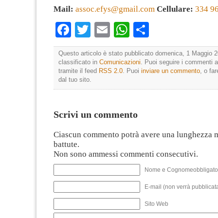
Mail:
assoc.efys@gmail.com
Cellulare:
334 9
Facebook
Twitter
Email
WhatsApp
Condividi
Questo articolo è stato pubblicato domenica, 1 Maggio 2
classificato in
Comunicazioni
. Puoi seguire i commenti a
tramite il feed
RSS 2.0
. Puoi
inviare un commento
, o fa
dal tuo sito.
Scrivi un commento
Ciascun commento potrà avere una lunghezza 
battute.
Non sono ammessi commenti consecutivi.
Nome e Cognomeobbligato
E-mail (non verrà pubblicata
Sito Web