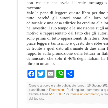
non casuale che svela il reale messaggio
racconto.
Vale la pena di leggere questo libro per due 
tutto perché gli autori sono alla loro pr
editoriale e una casa editrice ha creduto alle lo
ha investito il suo tempo e le sue risorse sugli a
motivo è rappresentato dal fatto che gli autori
sono prima di tutto appassionati di lettura. So
piace leggere tantissimo e questo dovrebbe es
di fronte a quel dato allarmante di due anni f
rapporto sulla promozione della lettura in Ital
denunciato che solo il 46% degli italiani ha 
libro in un anno.
Facebook
Twitter
Email
WhatsApp
Condividi
Questo articolo è stato pubblicato lunedì, 16 Giugno 201
classificato in
Recensioni
. Puoi seguire i commenti a que
tramite il feed
RSS 2.0
. Puoi
inviare un commento
, o fa
dal tuo sito.