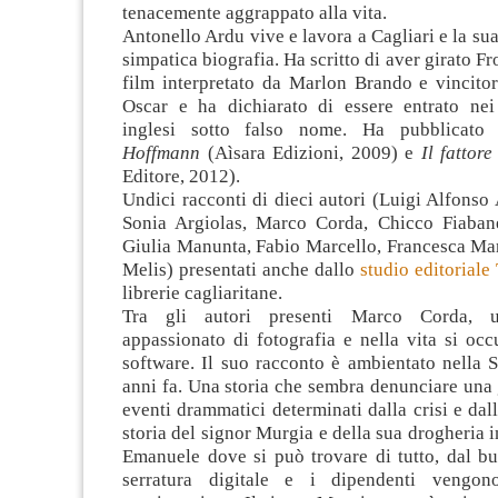
tenacemente aggrappato alla vita.
Antonello Ardu vive e lavora a Cagliari e la sua
simpatica biografia. Ha scritto di aver girato Fro
film interpretato da Marlon Brando e vincitor
Oscar e ha dichiarato di essere entrato nei 
inglesi sotto falso nome. Ha pubblicat
Hoffmann
(Aìsara Edizioni, 2009) e
Il fattore
Editore, 2012).
Undici racconti di dieci autori (Luigi Alfonso
Sonia Argiolas, Marco Corda, Chicco Fiaban
Giulia Manunta, Fabio Marcello, Francesca Ma
Melis) presentati anche dallo
studio editoriale
librerie cagliaritane.
Tra gli autori presenti Marco Corda, un
appassionato di fotografia e nella vita si oc
software. Il suo racconto è ambientato nella 
anni fa. Una storia che sembra denunciare una g
eventi drammatici determinati dalla crisi e dall
storia del signor Murgia e della sua drogheria i
Emanuele dove si può trovare di tutto, dal bu
serratura digitale e i dipendenti vengono