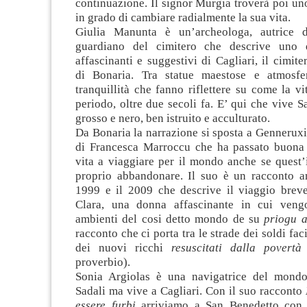
continuazione. Il signor Murgia troverà poi un
in grado di cambiare radialmente la sua vita.
Giulia Manunta è un’archeologa, autrice d
guardiano del cimitero che descrive uno 
affascinanti e suggestivi di Cagliari, il cimi
di Bonaria. Tra statue maestose e atmosfe
tranquillità che fanno riflettere su come la vi
periodo, oltre due secoli fa. E’ qui che vive Sa
grosso e nero, ben istruito e acculturato.
Da Bonaria la narrazione si sposta a Genneruxi
di Francesca Marroccu che ha passato buona 
vita a viaggiare per il mondo anche se quest’
proprio abbandonare. Il suo è un racconto am
1999 e il 2009 che descrive il viaggio brev
Clara, una donna affascinante in cui vengo
ambienti del cosi detto mondo de su
priogu a
racconto che ci porta tra le strade dei soldi fac
dei nuovi ricchi
resuscitati dalla povertà
proverbio).
Sonia Argiolas è una navigatrice del mondo 
Sadali ma vive a Cagliari. Con il suo racconto
essere furbi
arriviamo a San Benedetto con l