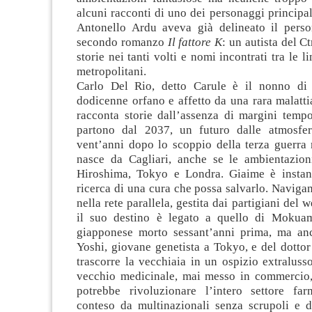
alcuni racconti di uno dei personaggi principali
Antonello Ardu aveva già delineato il pers
secondo romanzo
Il fattore K
: un autista del C
storie nei tanti volti e nomi incontrati tra le l
metropolitani.
Carlo Del Rio, detto Carule è il nonno di 
dodicenne orfano e affetto da una rara malatti
racconta storie dall’assenza di margini tempo
partono dal 2037, un futuro dalle atmosfer
vent’anni dopo lo scoppio della terza guerra 
nasce da Cagliari, anche se le ambientazion
Hiroshima, Tokyo e Londra. Giaime è instan
ricerca di una cura che possa salvarlo. Naviga
nella rete parallela, gestita dai partigiani del 
il suo destino è legato a quello di Mokua
giapponese morto sessant’anni prima, ma an
Yoshi, giovane genetista a Tokyo, e del dotto
trascorre la vecchiaia in un ospizio extralus
vecchio medicinale, mai messo in commercio,
potrebbe rivoluzionare l’intero settore far
conteso da multinazionali senza scrupoli e 