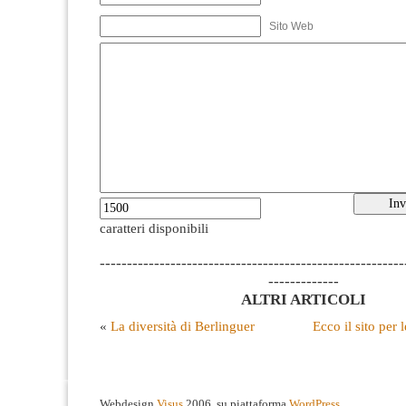
Sito Web
caratteri disponibili
--------------------------------------------------------
-------------
ALTRI ARTICOLI
«
La diversità di Berlinguer
Ecco il sito per 
Webdesign
Visus
2006, su piattaforma
WordPress