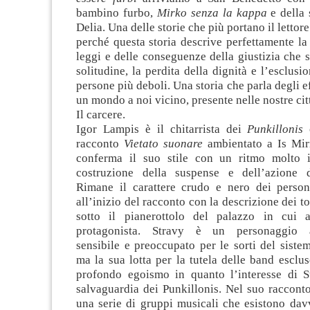
bambino furbo,
Mirko senza la kappa
e della 
Delia. Una delle storie che più portano il lettore 
perché questa storia descrive perfettamente la
leggi e delle conseguenze della giustizia che s
solitudine, la perdita della dignità e l’esclusi
persone più deboli. Una storia che parla degli ef
un mondo a noi vicino, presente nelle nostre cit
Il carcere.
Igor Lampis è il chitarrista dei
Punkillonis
c
racconto
Vietato suonare
ambientato a Is Mir
conferma il suo stile con un ritmo molto i
costruzione della suspense e dell’azione d
Rimane il carattere crudo e nero dei person
all’inizio del racconto con la descrizione dei t
sotto il pianerottolo del palazzo in cui a
protagonista. Stravy è un personaggio a
sensibile e preoccupato per le sorti del siste
ma la sua lotta per la tutela delle band esclus
profondo egoismo in quanto l’interesse di S
salvaguardia dei Punkillonis. Nel suo raccont
una serie di gruppi musicali che esistono dav