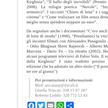
Kirghisia”, “Il ballo degli invisibili” (Premi
2008). La trilogia poetica “Nuvole”, “Inca
armonico”. I racconti “Chiaro di luna” e i sag
cinema” e “Come realizzare un film senza dena
meglio senza spendere neppure un euro”.
Da segnalare anche i documentari “C’ero anch
di lotte di strada” (1998), “Prendiamoci la vita
gli incontri filmati con Alessandro Panagoulis
– Osho Bhagwan Shree Rajneesh – Alberto Mo
Marceau – Dario Fo – Un ritratto (2002). Ha
alcuni programmi televisivi di Fabio Volo. Il 
dalla Kirghisia” è stato tradotto persino 
edizione che ha adottato un altro titolo (“Il pos
tre ore al giorno”)
Per prenotazioni e informazioni:
Mail:
ass.asarp@tiscali.it
Gisella Trincas: 338 15 97 287
Roberto Loddo: 320 772 13 43
Facebook
Twitter
Email
WhatsApp
Condividi