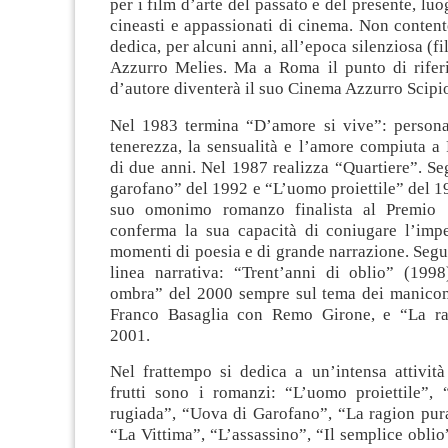
per i film d’arte del passato e del presente, lu
cineasti e appassionati di cinema. Non conten
dedica, per alcuni anni, all’epoca silenziosa (fi
Azzurro Melies. Ma a Roma il punto di rifer
d’autore diventerà il suo Cinema Azzurro Scipi
Nel 1983 termina “D’amore si vive”: personal
tenerezza, la sensualità e l’amore compiuta a
di due anni. Nel 1987 realizza “Quartiere”. S
garofano” del 1992 e “L’uomo proiettile” del 19
suo omonimo romanzo finalista al Premio 
conferma la sua capacità di coniugare l’imp
momenti di poesia e di grande narrazione. Segu
linea narrativa: “Trent’anni di oblio” (199
ombra” del 2000 sempre sul tema dei manicom
Franco Basaglia con Remo Girone, e “La ra
2001.
Nel frattempo si dedica a un’intensa attività 
frutti sono i romanzi: “L’uomo proiettile”, “
rugiada”, “Uova di Garofano”, “La ragion pura
“La Vittima”, “L’assassino”, “Il semplice oblio”