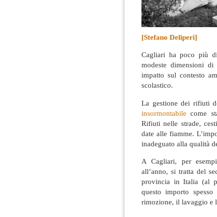
[Stefano Deliperi]
Cagliari ha poco più d
modeste dimensioni di 
impatto sul contesto am
scolastico
.
La gestione dei rifiut
insormontabile
come sta
Rifiuti nelle strade, ce
date alle fiamme. L’imp
inadeguato alla qualità de
A Cagliari, per esemp
all’anno, si tratta del 
provincia in Italia (a
questo importo spesso
rimozione, il lavaggio e 