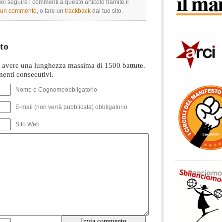
uoi seguire i commenti a questo articolo tramite il
e un commento
, o fare un
trackback
dal tuo sito.
to
avere una lunghezza massima di 1500 battute.
nti consecutivi.
Nome e Cognomeobbligatorio
E-mail (non verrà pubblicata) obbligatorio
Sito Web