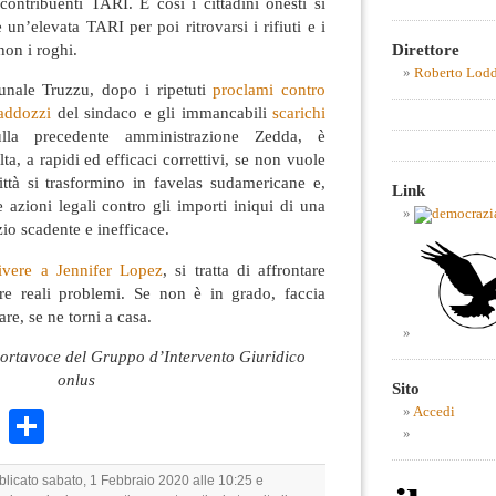
 contribuenti TARI. E così i cittadini onesti si
un’elevata TARI per poi ritrovarsi i rifiuti e i
non i roghi.
Direttore
Roberto Lod
nale Truzzu, dopo i ripetuti
proclami contro
caddozzi
del sindaco e gli immancabili
scarichi
la precedente amministrazione Zedda, è
a, a rapidi ed efficaci correttivi, se non vuole
ttà si trasformino in favelas sudamericane e,
Link
 azioni legali contro gli importi iniqui di una
zio scadente e inefficace.
rivere a Jennifer Lopez
, si tratta di affrontare
re reali problemi. Se non è in grado, faccia
re, se ne torni a casa.
 portavoce del Gruppo d’Intervento Giuridico
onlus
Sito
Accedi
k
r
ail
WhatsApp
Condividi
bblicato sabato, 1 Febbraio 2020 alle 10:25 e