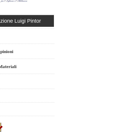
ione Luigi Pintor
pinioni
ateriali