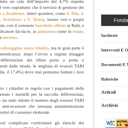
istra un calo dell’importo del 4,7% rispetto
 vero soprattutto che il servizio di gestione dei
o a desiderare
. Interi quartieri, come
S. Elia
,
Is
S. Avendrace e S. Teresa
, hanno veri e propri
Fondaz
rade, con il consueto
banchetto offerto
ai Ratti, e
ficatore fai-da-te, in
primavera
come in
estate
,
Inchieste
in
inverno
.
i
cafonaggine senza rimedio
, ma in gran parte è
Interventi E O
imenticanza: dopo l’avvio a regime (maggio
differenziata dei rifiuti porta a porta e
Documenti E M
netti dalle strade, le migliaia di evasori TARI
la, il 17,4%) dove mai potranno buttare i loro
Rubriche
anto i cittadini in regola con i pagamenti della
Articoli
enuto i mastelli per la raccolta differenziata,
 sia stato ridotto il numero degli evasori TARI
Archivio
i anti-evasione che nessuna amministrazione
otivi di consenso elettorale.
sì complicato confrontare gli elenchi dei