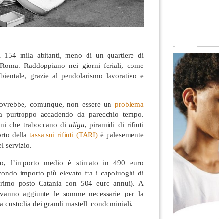
i 154 mila abitanti, meno di un quartiere di
Roma. Raddoppiano nei giorni feriali, come
bientale, grazie al pendolarismo lavorativo e
i dovrebbe, comunque, non essere un
problema
 purtroppo accadendo da parecchio tempo.
stini che traboccano di
aliga
, piramidi di rifiuti
orto della
tassa sui rifiuti (TARI)
è palesemente
l servizio.
io, l’importo medio è stimato in 490 euro
secondo importo più elevato fra i capoluoghi di
l primo posto Catania con 504 euro annui). A
 vanno aggiunte le somme necessarie per la
la custodia dei grandi mastelli condominiali.