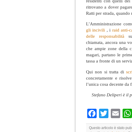
residenti con quelli dei
ritrovano a dover pagare 
Ratti per strada, quando 
L’Amministrazione comu
gli incivili
, i
raid anti-
delle responsabilità
sul
chiamata, ancora una volt
che ampie zone della ci
magari, partano le prime
tassa a fronte di un servi
Qui non si tratta di
sc
concretamente e risolve
l’unica cosa decente da fa
Stefano Deliperi è il
Faceboo
Twitte
Em
Questo articolo è stato pu