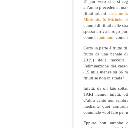
E’ pur vero che si reg
all’anno precedente, ma è
rifiuti urbani
lascia molt
Mirrionis, S. Michele, 
cumuli di rifiuti nelle st
spesso arriva il rogo puri
come in
autunno
, come 
Certo in parte è frutto d
frutto di una banale d
2019) della raccolta 
l’eliminazione dei casso
(15 mila utenze su 86 mi
rifiuti se non in strada?
Infatti, da un lato solt
TARI hanno, infatti, ott
d’altro canto non sembra
mediante quei controll
comunale vuol fare per m
Eppure non sarebbe co