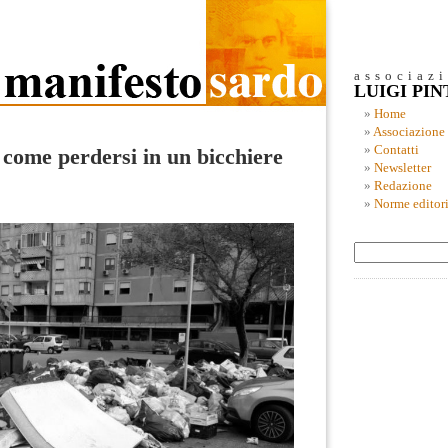
associaz
LUIGI PI
Home
Associazione
Contatti
 come perdersi in un bicchiere
Newsletter
Redazione
Norme editori