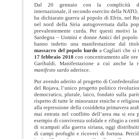
Dal 20 gennaio con la complicità de
internazionale, il secondo esercito della NATO, 
ha dichiarato guerra al popolo di Efrin, nel Ro
nel nord della Siria autogovernata dalla pop
prevalentemente curda. Per questi motivi la
Sardegna – Uomini e donne Amici del popolo 
hanno indetto una manifestazione dal titol
massacro del popolo kurdo
a Cagliari che si
17 febbraio 2018
con concentramento alle ore 
Garibaldi. Manifestazione a cui anche la 
manifesto sardo
aderisce.
Pur avendo aderito al progetto di Confederali
del Rojava, l’unico progetto politico rivoluzio
democratico, plurale, laico, fondato sulla parit
rispetto di tutte le minoranze etniche e religio
alla repressione della cosiddetta primavera arab
mai entrata nel conflitto dell’area ma si era
esempio di convivenza solidale e rifugio a centi
di scampati alla guerra siriana, oggi distribuit
di campi profughi e ricoveri di fortuna. Perci