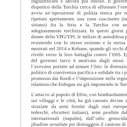
ingiustificato è ancora più odioso. Il govern
dispotico della Turchia cerca di affossare l’es
avvia un’operazione di pulizia etnica per r
ripetuto apertamente, una zona cuscinetto (tut
siriano) fra la Siria e la Turchia con u
adeguatamente turchizzata. In questi giorni 
donne dello YPG/YPJ, le milizie di autodifesa 
resistendo con lo stesso eroismo e la stessa
mostrati nel 2014 a Kobane, quando gli occhi 
rivolti verso la loro battaglia contro l’ISIS. E
del governo turco è motivato dagli stessi 
l’avevano portato ad armare l’Isis: la distruzi
politico di convivenza pacifica e solidale tra i p
promosso dai Kurdi e l’imposizione nella regi
islamista che Erdogan sta già imponendo in Tur
L’attacco al popolo di Efrin, con bombardament
sui villaggi e le città, ha già causato decine d
straziate da armi fornite dagli stati europe
tedeschi, elicotteri italiani), armi proibite d
internazionali (napalm), dall’odio genocid
jihadiste arruolate per distruggere il cantone di 