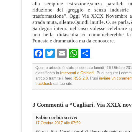
alla semplice estrazione,senza paralleli i
riduzione del greggio e senza industrie
trasformazione”. Oggi Via XXIX Novembre a 
strada muta, silente.Quindi inutile. O, se parla, 
Sardegna intera: nel caso volesse celebrare q
una bella didascalia ci comunicherebbe la 
Funesta e drammatica ma da conoscere.
Facebook
Twitter
Email
WhatsApp
Condividi
Questo articolo è stato pubblicato lunedì, 16 Ottobre 201
classificato in
Interventi e Opinioni
. Puoi seguire i comm
articolo tramite il feed
RSS 2.0
. Puoi
inviare un commen
trackback
dal tuo sito.
3 Commenti a “Cagliari. Via XXIX no
Fabio corbia
scrive:
17 Ottobre 2017 alle 07:59
EGreg. Sig. Casula (prof.?) Personalmente penso 