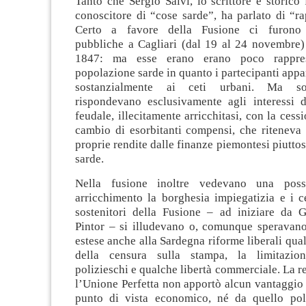
Tanto che Sergio Salvi, lo scrittore e storico 
conoscitore di “cose sarde”, ha parlato di “ra
Certo a favore della Fusione ci furono 
pubbliche a Cagliari (dal 19 al 24 novembre) 
1847: ma esse erano erano poco rapprese
popolazione sarde in quanto i partecipanti app
sostanzialmente ai ceti urbani. Ma sop
rispondevano esclusivamente agli interessi d
feudale, illecitamente arricchitasi, con la cess
cambio di esorbitanti compensi, che riteneva 
proprie rendite dalle finanze piemontesi piuttos
sarde.
Nella fusione inoltre vedevano una poss
arricchimento la borghesia impiegatizia e i ce
sostenitori della Fusione – ad iniziare da G
Pintor – si illudevano o, comunque speravano
estese anche alla Sardegna riforme liberali qual
della censura sulla stampa, la limitazio
polizieschi e qualche libertà commerciale. La re
l’Unione Perfetta non apportò alcun vantaggio a
punto di vista economico, né da quello poli