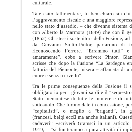
culturale.
Tale esito fallimentare, fu ben chiaro sin da
l’aggravamento fiscale e una maggiore repress
nello stato d’assedio, – che divenne sistema 
con Alberto la Marmora (1849) che con il g
(1852) Gli stessi sostenitori della Fusione, ad 
da Giovanni Siotto-Pintor, parlarono di fol
riconoscendo l’errore. “Errammo tutti” 
amaramente”, ebbe a scrivere Pintor. Gianb
scrisse che dopo la Fusione “La Sardegna er
fattoria del Piemonte, misera e affamata di u
cuore e senza cervello”.
Tra le prime conseguenze della Fusione il se
obbligatorio per i giovani sardi e il “sequestro
Stato piemontese di tutte le miniere e di tutt
sottosuolo. Che furono date in concessione, per 
“capitalisti”, o meglio a “briganti”, in g
(francesi, belgi ecc ma anche italiani). Questi
cadaveri” –scriverà Gramsci in un articolo 
1919, – “si limiteranno a pura attività di rapi