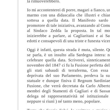
la rimuoverebbero.
Io mi accontenterei di porre, magari a fianco, un
marmo con una didascalia che illustri e chiar
sottesa a quella data. Il Manifesto sardo 
promotore di tale iniziativa, avanzando al Comu
al Sindaco Zedda la proposta. In tal mo
inizierebbe a parlare, ai Cagliaritani e ai S
edotti e consapevoli di una triste e funesta vice
Oggi è infatti, questa strada è muta, silente. Q
se parla, è un insulto alla Sardegna intera: 
celebrare quella data. Scriverei, sinteticamen
novembre del 1847 ci fu la Fusione perfetta de
gli stati sabaudi di terraferma, Con essa 
deprivata del suo Parlamento, perdeva la s
statuale e dunque finiva il Regnum Sardiniae
Fusione, che verrà decretata da Carlo Alberto
membri degli Stamenti di Cagliari e di Sassar
delega né rappresentatività né istituzionale
neppure si riunì ) né tanto meno, popolare.