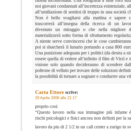
rabbia incontrollata. Una fotografia a tinte forti sul
noi giovani condannati all’incertezza esistenziale, al
all’umiliazione di sentirsi di troppo in una società c
Non è bello svagliarsi alla mattina e sapere c
trascorrerà all’insegna della ricerca di un lav
diventato un miraggio o che nella migliore de
materializzerà sotto forma di sfruttamento regolarizz
A niente serve convincersi che le cose cambierann
poi si sbarcherà il lunario portando a casa 800 eur
Una punizione adeguata per i politici (da destra a sin
essere quella di vedere all’infinito il film di Virzì e
visione solo quando decideranno di scendere dal
poltrone di velluto per trovare delle soluzioni defini
la possibilità di tornare a sognare e condurrre una vi
Carta Ettore
scrive:
29 Aprile 2008 alle 21:17
proprio cosi:
“Questo lavoro nella sua immagine più infame è
rischi psicologici e fisici ancora non definiti per la s
lavoro da piu di 2 1/2 in un call center a zurigo in s