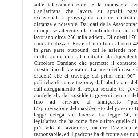
sulle telecomunicazioni e la minuscola az
Cagliaritana che lavora su appalti paga
occasionali a provvigioni con un contratto
distanza è notevole. Dai dati della Assocontac
di imprese aderente alla Confindustria, nei call
lavorano circa 250 mila addetti. Di questi,170 
contrattualizzati. Resterebbero fuori almeno 42
in gran parte outbound, cui le aziende non
diritto automatico al contratto da dipendenti
Circolare Damiano che permette il contratto
questo tipo di lavoratori. La precarietà nasce 
crudeltà che ci travolge dai primi anni 90”.
politiche di concertazione, dall’abolizione del
dall’atteggiamento di tregua sociale tra gove
confederali, dai cosiddetti governi tecnici d
fino ad arrivare al famigerato “pacc
L’approvazione del maxidecreto del governo Be
legge delega sul lavoro: La legge 30, u
legislativa che ha come fine ultimo quello di
più solo il lavoratore, mentre l’azienda
responsabile, ed il padrone ha di fronte a se nuo