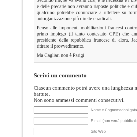
Secondo me, se va avanti così, e le necessità e i bis
e delle precarie non avranno risposte politiche e cul
qualcuno potrebbe cominciare a riflettere su form
autorganizzazione più dirette e radicali.
Penso alle imponenti mobilitazioni francesi contro
primo impiego (il tanto contestato CPE) che ann
presidente della repubblica francese di alora, J
ritirare il provvedimento.
Ma Cagliari non è Parigi
Scrivi un commento
Ciascun commento potrà avere una lunghezza 
battute.
Non sono ammessi commenti consecutivi.
Nome e Cognomeobbligato
E-mail (non verrà pubblicata
Sito Web