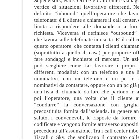
SuperVisors, Back Office e CallCenter-Manage
vertice di situazioni lavorative differenti. N
definito “inbound” quell’operatore che lavo
telefonate: è il cliente a chiamare il call center, 
limita a rispondere alle domande o a forni
richiesta. Viceversa si definisce “outbound” 
che lavora sulle telefonate in uscita. E’ il call c
questo operatore, che contatta i clienti chiaman
(soprattutto a quello di casa) per proporre off
fare sondaggi e inchieste di mercato. Un az
può scegliere come far lavorare i propri 
differenti modalità: con un telefono e una li
nominativi, con un telefono e un pc in 
nominativi da contattare, oppure con un pc gi
una lista di chiamate da fare che partono in 
poi l’operatore, una volta che il cliente a
“condurre” la conversazione con grigl
precostituita fornita dall’azienda. In genere a
saluto, i convenevoli, le risposte da fornire
codificate e vengono fornite attraverso appositi
precedenti all’assunzione. Tra i call center inb
Tiscali o Sky, che applicano il contratto coll