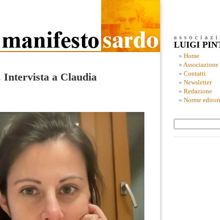
associaz
LUIGI PI
Home
Associazione
Contatti
 Intervista a Claudia
Newsletter
Redazione
Norme editori