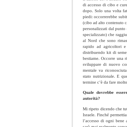
di accesso di cibo e cure
dopo. Solo una volta fa
piedi: occorrerebbe subi
(cibo ad alto contenuto ca
personalizzati dal punto 
specializzato) che raggiu
al Nord che sono rimas
rapido ad agricoltori e 
distribuendo kit di seme
bestiame. Occorre una ri
sviluppare di nuovo com
mentale va riconosciut
stato nutrizionale. E q
termine c’è da fare molto
Quale dovrebbe essere
autorità?
Mi ripeto dicendo che tu
Israele. Finché permett
l’accesso di ogni bene a
sarà mai realmente concre