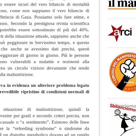
essere sicuri del vero bilancio di mortalità
zione, come non sappiamo il vero bilancio di
 Striscia di Gaza. Possiamo solo fare stime, e
sso. Secondo la prestigiosa rivista scientifica
potrebbe essere sottostimato di più del 40%.
rti della situazione attuale, sappiamo anche che
può peggiorare in brevissimo tempo, e questo
 che anche se avessimo dati precisi, questi
eggiorare di giorno in giorno. Più le persone
ono vulnerabili a malattie e resistenti alla
crea un circolo vizioso devastante che rende
lla malnutrizione.
eva in evidenza un ulteriore problema legato
revedibile ripristino di condizioni normali di
situazione di malnutrizione, quindi la
venire per gradi e secondo criteri precisi, non
casuale o “a sentimento”. Esistono delle linee
itare la “refeeding syndrome” o sindrome da
 è un disturbo metabolico dovuto ad un rapido