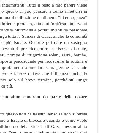
 intermittenti. Tutto il resto a mio parere viene
tto questo si può pensare a come rimettersi in
to una distribuzione di alimenti “di emergenza”
lorico e proteico, alimenti fortificati, interventi
di vista nutrizionale portati avanti da personale
nga tutta la Striscia di Gaza, anche le comunità
te più isolate. Occorre poi dare un sostegno
pescatori per ricostruire le risorse distrutte,
nti, pompe di irrigazione solari, serre, barche,
sposta psicosociale per ricostruire la routine e
portamenti alimentari sani, perché la salute
a come fattore chiave che influenza anche lo
uesto solo sul breve termine, perché sul lungo
 di più.
 un aiuto concreto da parte delle nostre
tto questo non ha nessun senso se non si ferma
iamo a Israele di bloccare quando e come vuole
ll’interno della Striscia di Gaza, nessun aiuto
to. Detto questo, sarebbe già tanto se gli aiuti