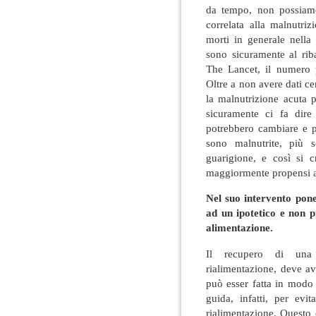
da tempo, non possiamo 
correlata alla malnutri
morti in generale nella
sono sicuramente al riba
The Lancet, il numero 
Oltre a non avere dati ce
la malnutrizione acuta 
sicuramente ci fa dire
potrebbero cambiare e p
sono malnutrite, più s
guarigione, e così si 
maggiormente propensi a
Nel suo intervento pon
ad un ipotetico e non p
alimentazione.
Il recupero di una 
rialimentazione, deve av
può esser fatta in modo 
guida, infatti, per ev
rialimentazione. Questo