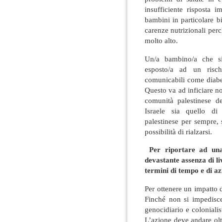
insufficiente risposta i
bambini in particolare b
carenze nutrizionali per
molto alto.
Un/a bambino/a che si
esposto/a ad un risch
comunicabili come diabet
Questo va ad inficiare no
comunità palestinese d
Israele sia quello di
palestinese per sempre, 
possibilità di rialzarsi.
Per riportare ad una 
devastante assenza di li
termini di tempo e di az
Per ottenere un impatto 
Finché non si impedisce
genocidiario e colonialis
L’azione deve andare olt