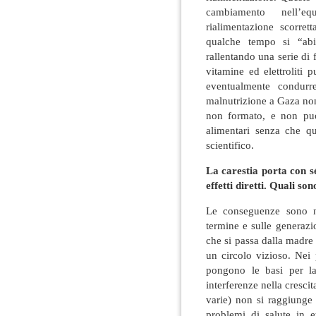
cambiamento nell’equ
rialimentazione scorret
qualche tempo si “abit
rallentando una serie di
vitamine ed elettroliti
eventualmente condurr
malnutrizione a Gaza non
non formato, e non può
alimentari senza che q
scientifico.
La carestia porta con s
effetti diretti. Quali so
Le conseguenze sono n
termine e sulle generaz
che si passa dalla madre a
un circolo vizioso. Nei 
pongono le basi per la
interferenze nella cresci
varie) non si raggiunge 
problemi di salute in 