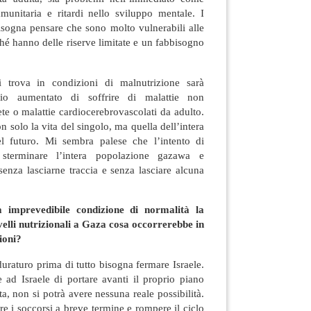
mmunitaria e ritardi nello sviluppo mentale. I
isogna pensare che sono molto vulnerabili alle
ché hanno delle riserve limitate e un fabbisogno
 trova in condizioni di malnutrizione sarà
io aumentato di soffrire di malattie non
e o malattie cardiocerebrovascolati da adulto.
n solo la vita del singolo, ma quella dell’intera
el futuro. Mi sembra palese che l’intento di
 sterminare l’intera popolazione gazawa e
senza lasciarne traccia e senza lasciare alcuna
imprevedibile condizione di normalità la
velli nutrizionali a Gaza cosa occorrerebbe in
ioni?
duraturo prima di tutto bisogna fermare Israele.
 ad Israele di portare avanti il proprio piano
ta, non si potrà avere nessuna reale possibilità.
re i soccorsi a breve termine e rompere il ciclo