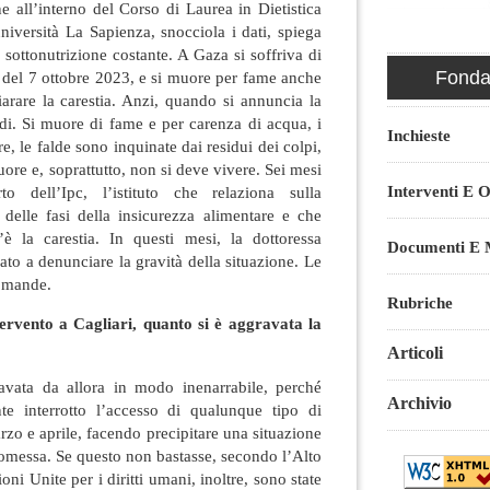
ne all’interno del Corso di Laurea in Dietistica
università La Sapienza, snocciola i dati, spiega
di sottonutrizione costante. A Gaza si soffriva di
Fondaz
 del 7 ottobre 2023, e si muore per fame anche
arare la carestia. Anzi, quando si annuncia la
ardi. Si muore di fame e per carenza di acqua, i
Inchieste
e, le falde sono inquinate dai residui dei colpi,
ore e, soprattutto, non si deve vivere. Sei mesi
Interventi E O
o dell’Ipc, l’istituto che relaziona sulla
a delle fasi della insicurezza alimentare e che
è la carestia. In questi mesi, la dottoressa
Documenti E M
to a denunciare la gravità della situazione. Le
omande.
Rubriche
tervento a Cagliari, quanto si è aggravata la
Articoli
avata da allora in modo inenarrabile, perché
Archivio
te interrotto l’accesso di qualunque tipo di
rzo e aprile, facendo precipitare una situazione
messa. Se questo non bastasse, secondo l’Alto
ni Unite per i diritti umani, inoltre, sono state