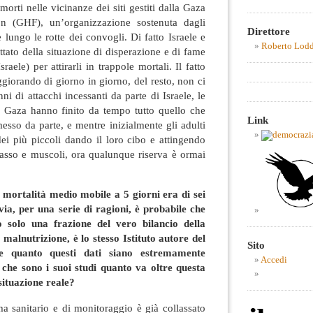
morti nelle vicinanze dei siti gestiti dalla Gaza
n (GHF), un’organizzazione sostenuta dagli
Direttore
e lungo le rotte dei convogli. Di fatto Israele e
Roberto Lod
ttato della situazione di disperazione e di fame
aele) per attirarli in trappole mortali. Il fatto
ggiorando di giorno in giorno, del resto, non ci
i di attacchi incessanti da parte di Israele, le
di Gaza hanno finito da tempo tutto quello che
Link
sso da parte, e mentre inizialmente gli adulti
ei più piccoli dando il loro cibo e attingendo
grasso e muscoli, ora qualunque riserva è ormai
i mortalità medio mobile a 5 giorni era di sei
via, per una serie di ragioni, è probabile che
no solo una frazione del vero bilancio della
 malnutrizione, è lo stesso Istituto autore del
Sito
 quanto questi dati siano estremamente
Accedi
o che sono i suoi studi quanto va oltre questa
situazione reale?
ma sanitario e di monitoraggio è già collassato