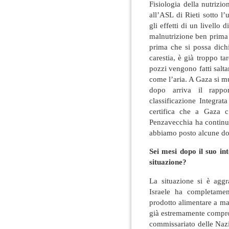
Fisiologia della nutrizio
all’ASL di Rieti sotto l’
gli effetti di un livello 
malnutrizione ben prima
prima che si possa dichi
carestia, è già troppo t
pozzi vengono fatti saltar
come l’aria. A Gaza si mu
dopo arriva il rapport
classificazione Integrat
certifica che a Gaza c’
Penzavecchia ha continua
abbiamo posto alcune d
Sei mesi dopo il suo in
situazione?
La situazione si è aggr
Israele ha completamen
prodotto alimentare a ma
già estremamente compro
commissariato delle Nazio