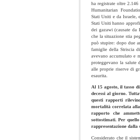
ha registrate oltre 2.146 
Humanitarian Foundatio
Stati Uniti e da Israele, 
Stati Uniti hanno approfi
dei gazawi (causate da Isr
che la situazione stia pe
può stupire: dopo due ann
famiglie della Striscia 
avevano accumulato e me
proteggevano la salute d
alle proprie riserve di 
esaurita.
Al 15 agosto, il tasso d
decessi al giorno. Tutta
questi rapporti rilevi
mortalità correlata alla
rapporto che ammette
sottostimati. Per quell
rappresentazione dalla 
Considerato che il siste