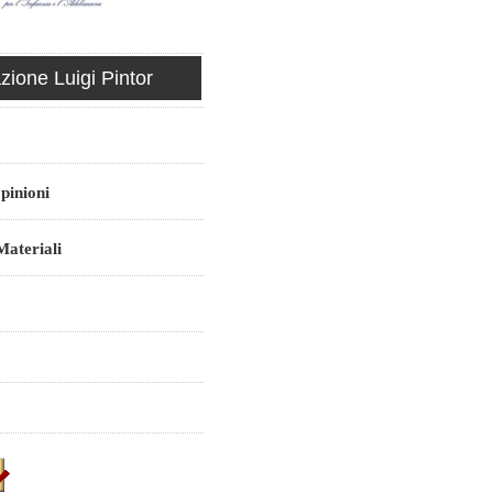
ione Luigi Pintor
pinioni
ateriali