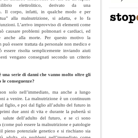
ilibrio elettrolitico, derivato da una
ta. Il corpo, infatti, in qualche modo e per
ua” alla malnutrizione, si adatta, e lo fa
 funzioni. L’arrivo improvviso di elementi come
 può causare problemi polmonari e cardiaci, ed
e anche alla morte. Per questo motivo la
 può essere trattata da personale non medico e
 essere risolta semplicemente inviando aiuti
uesti vengano consegnati secondo un criterio
é una serie di danni che vanno molto oltre gli
no le conseguenze?
on solo nell’immediato, ma anche a lungo
ioni a venire. La malnutrizione è un continuum
l figlio, e poi dal figlio all’adulto del futuro in
primi due anni di vita e durante la pubertà si
 salute dell’adulto del futuro, e se ci sono
ta (come può essere la malnutrizione e patologie
il pieno potenziale genetico e si rischiano sia
età adulta, sia problemi nell’immediato come