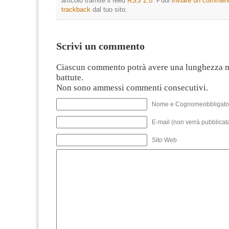
articolo tramite il feed
RSS 2.0
. Puoi
inviare un commen
trackback
dal tuo sito.
Scrivi un commento
Ciascun commento potrà avere una lunghezza 
battute.
Non sono ammessi commenti consecutivi.
Nome e Cognomeobbligato
E-mail (non verrà pubblicata
Sito Web