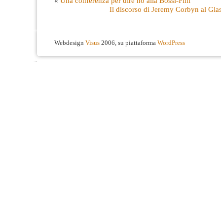
«
Una conferenza per dire no alla Bossi-Fini
Il discorso di Jeremy Corbyn al Glas
Webdesign
Visus
2006, su piattaforma
WordPress