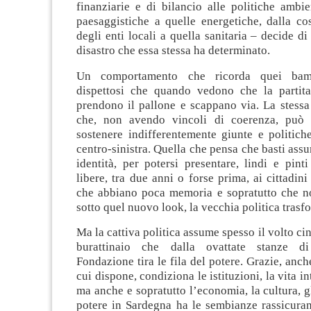
finanziarie e di bilancio alle politiche ambie
paesaggistiche a quelle energetiche, dalla co
degli enti locali a quella sanitaria – decide di 
disastro che essa stessa ha determinato.
Un comportamento che ricorda quei bamb
dispettosi che quando vedono che la partit
prendono il pallone e scappano via. La stessa 
che, non avendo vincoli di coerenza, può t
sostenere indifferentemente giunte e politich
centro-sinistra. Quella che pensa che basti as
identità, per potersi presentare, lindi e pin
libere, tra due anni o forse prima, ai cittadini
che abbiano poca memoria e sopratutto che n
sotto quel nuovo look, la vecchia politica trasfo
Ma la cattiva politica assume spesso il volto ci
burattinaio che dalla ovattate stanze d
Fondazione tira le fila del potere. Grazie, anche
cui dispone, condiziona le istituzioni, la vita int
ma anche e sopratutto l’economia, la cultura, gl
potere in Sardegna ha le sembianze rassicuran