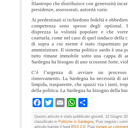
filantropo che distribuisce con generosità incar
presidenze, assessorati, autorità varie.
Ai predestinati si richiedono fedeltà e obbedienz
competenza sono spesso degli optional. 
disprezza la volontà popolare e che vorreb
coartarla, come nel caso di quel sindaco della c
di sopra a cui niente è stato risparmiato pe
amministrare. Il sistema politico sardo è una p
tutto rimane immobile sotto una cappa di ar
Sardegna ha bisogno di uno scossone forte, vio
C’è l’urgenza di avviare un processo
rinnovamento. La Sardegna ha necessità di aria
limpida, trasparente, che spazzi via i tanti, tro
della politica. La Sardegna ha bisogno della buo
Facebook
Twitter
Email
WhatsApp
Condividi
Questo articolo è stato pubblicato giovedì, 22 Giugno 20
classificato in
Politiche in Sardegna
. Puoi seguire i com
articolo tramite il feed
RSS 2.0
. Puoi
inviare un commen