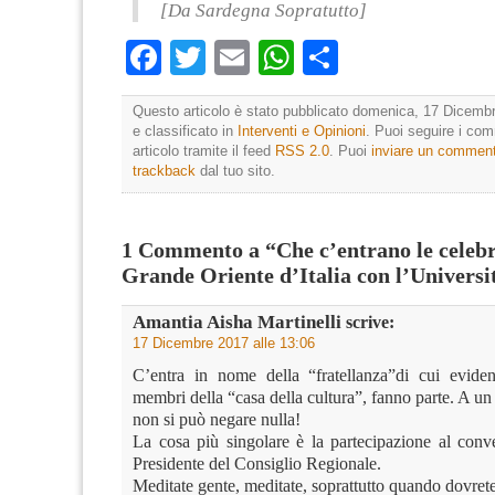
[Da Sardegna Sopratutto]
Facebook
Twitter
Email
WhatsApp
Condividi
Questo articolo è stato pubblicato domenica, 17 Dicembr
e classificato in
Interventi e Opinioni
. Puoi seguire i co
articolo tramite il feed
RSS 2.0
. Puoi
inviare un commen
trackback
dal tuo sito.
1 Commento a “Che c’entrano le celebr
Grande Oriente d’Italia con l’Universi
Amantia Aisha Martinelli
scrive:
17 Dicembre 2017 alle 13:06
C’entra in nome della “fratellanza”di cui evide
membri della “casa della cultura”, fanno parte. 
non si può negare nulla!
La cosa più singolare è la partecipazione al con
Presidente del Consiglio Regionale.
Meditate gente, meditate, soprattutto quando dovrete