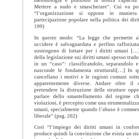
metodologia è piuttosto la nostra capacità 
Mettere a nudo e smascherare”. Cui va po
“l’organizzazione si oppone in maniera 
partecipazione popolare nella politica dei diri
199)
In questo modo: “La legge che permette a
uccidere è salvaguardata e perfino rafforzat
sostengono di lottare per i diritti umani […
della legislazione sui diritti umani spesso trad
in un “caso”: classificandolo, separandolo e
nasconde le fondamenta strutturali[…] In q
cancellano i motivi e le ragioni comuni sotte
apparentemente diverse. Andare oltre il 
pretendere la distruzione delle strutture opp
parlare dello smantellamento del regime c
violazioni, è percepito come una strumentalizzaz
umani, specialmente quando l’abuso è commes
liberale” (pag. 202)
Così “l’impiego dei diritti umani in confor
produce quindi la convinzione che esista un si