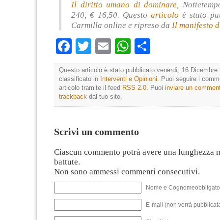
Il diritto umano di dominare
, Nottetemp
240, € 16,50.
Questo
articolo
è stato pu
Carmilla online e ripreso da
Il manifesto 
Facebook
Twitter
Email
WhatsApp
Condividi
Questo articolo è stato pubblicato venerdì, 16 Dicembre 
classificato in
Interventi e Opinioni
. Puoi seguire i comm
articolo tramite il feed
RSS 2.0
. Puoi
inviare un commen
trackback
dal tuo sito.
Scrivi un commento
Ciascun commento potrà avere una lunghezza 
battute.
Non sono ammessi commenti consecutivi.
Nome e Cognomeobbligato
E-mail (non verrà pubblicata