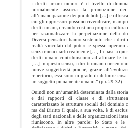
i diritti umani minore è il livello di domina
normalmente associa la promozione dei 
all’emancipazione dei più deboli […] e offusca 
cui gli oppressori possono rivendicare, manipol
diritti umani, creando così una propria cultura 
per razionalizzare la perpetuazione della 
Diversi pensatori hanno sostenuto che i dirit
realtà vincolati dal potere e spesso operano 
senza minacciarlo realmente […] In base a quest
diritti umani contribuiscono ad affinare le f
[…] In questo senso, i diritti umani consentono
nuove soggettività poiché, grazie all’evoluzi
repertorio, essi sono in grado di definire cosa 
un soggetto pienamente umano.” (pp. 29-32)
Quindi non un’umanità determinata dalla stori
e dai rapporti di classe e di sfruttame
caratterizzato le strutture sociali del dominio 
ma dal Diritto il quale, a sua volta, è di escl
degli stati nazionali e delle organizzazioni inte
riuniscono. In altre parole: lo Stato e le c