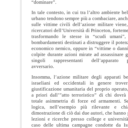
“dominare”.
In tale contesto, in cui tra l’altro ambiente be
urbano tendono sempre più a combaciare, anche
sulle vittime civili dell’azione militare vien
ricercatori dell’Università di Princeton, fortem
trasformando le stesse in “scudi umani”,
bombardamenti destinati a distruggere il potenz
economico nemico, oppure in “vittime o danni 
colpite durante azioni mirate ad assassinare gr
singoli rappresentanti dell’apparato pol
avversario.
Insomma, l’azione militare degli apparati bel
israeliani ed occidentali in genere trov
giustificazione umanitaria del proprio operato
a priori dall’”atto terroristico” di chi dovr
totale asimmetria di forze ed armamenti. S
logica, nell’esempio più rilevante e ch
dimostrazione di ciò dai due autori, che hanno
lezioni e ricerche presso college e università
caso delle ultima campagne condotte da Isr