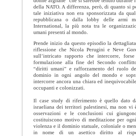
donne afghane” che si sarebbe tenuto durante 
della NATO. A differenza, però, di quanto si 
tale iniziativa non era sponsorizzata da qua
repubblicana o dalla lobby delle armi 
International, la più nota tra le organizzazio
umani presenti al mondo.
Prende inizio da questo episodio la dettagliat
riflessione che Nicola Perugini e Neve Go
sull’intricato rapporto che intercorre, forse
formulazione alla fine del Secondo conflitt
“diritti umani” e rafforzamento del ruolo de
dominio in ogni angolo del mondo e sopra
intercorre ancora una chiara ed inequivocabile
occupanti e colonizzati.
Il case study di riferimento è quello dato d
israeliana dei territori palestinesi, ma non vi
osservazioni e le conclusioni cui giungon
costituiscono motivo di meditazione per ogni
violenza e il dominio statuale, coloniale o meno
in nome di un asettico diritto al rispe