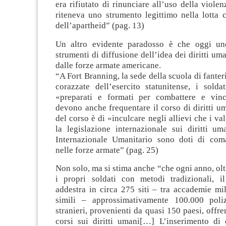
era rifiutato di rinunciare all’uso della violen
riteneva uno strumento legittimo nella lotta 
dell’apartheid” (pag. 13)
Un altro evidente paradosso è che oggi un
strumenti di diffusione dell’idea dei diritti uma
dalle forze armate americane.
“A Fort Branning, la sede della scuola di fanter
corazzate dell’esercito statunitense, i sold
«preparati e formati per combattere e vinc
devono anche frequentare il corso di diritti um
del corso è di «inculcare negli allievi che i va
la legislazione internazionale sui diritti um
Internazionale Umanitario sono doti di com
nelle forze armate” (pag. 25)
Non solo, ma si stima anche “che ogni anno, olt
i propri soldati con metodi tradizionali, 
addestra in circa 275 siti – tra accademie mili
simili – approssimativamente 100.000 poliz
stranieri, provenienti da quasi 150 paesi, offr
corsi sui diritti umani[…] L’inserimento di c