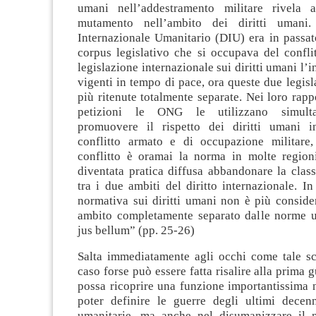
umani nell’addestramento militare rivela 
mutamento nell’ambito dei diritti umani.
Internazionale Umanitario (DIU) era in passat
corpus legislativo che si occupava del confli
legislazione internazionale sui diritti umani l’
vigenti in tempo di pace, ora queste due legis
più ritenute totalmente separate. Nei loro rappo
petizioni le ONG le utilizzano simult
promuovere il rispetto dei diritti umani i
conflitto armato e di occupazione militare
conflitto è oramai la norma in molte regio
diventata pratica diffusa abbandonare la clas
tra i due ambiti del diritto internazionale. In 
normativa sui diritti umani non è più conside
ambito completamente separato dalle norme u
jus bellum” (pp. 25-26)
Salta immediatamente agli occhi come tale sc
caso forse può essere fatta risalire alla prima 
possa ricoprire una funzione importantissima 
poter definire le guerre degli ultimi dece
umanitarie, ma anche nel disumanizzare il 