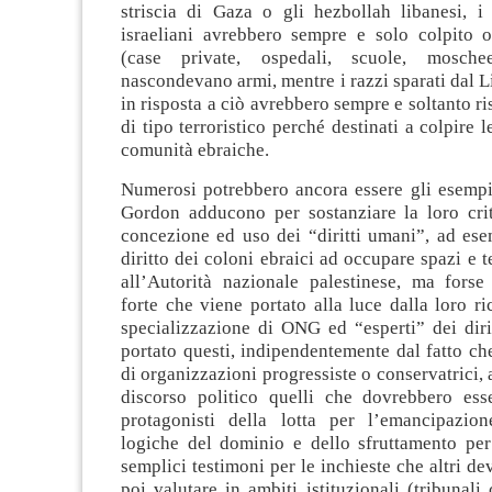
striscia di Gaza o gli hezbollah libanesi, 
israeliani avrebbero sempre e solo colpito ob
(case private, ospedali, scuole, mosch
nascondevano armi, mentre i razzi sparati dal 
in risposta a ciò avrebbero sempre e soltanto ri
di tipo terroristico perché destinati a colpire l
comunità ebraiche.
Numerosi potrebbero ancora essere gli esempi
Gordon adducono per sostanziare la loro criti
concezione ed uso dei “diritti umani”, ad ese
diritto dei coloni ebraici ad occupare spazi e te
all’Autorità nazionale palestinese, ma forse
forte che viene portato alla luce dalla loro r
specializzazione di ONG ed “esperti” dei diri
portato questi, indipendentemente dal fatto ch
di organizzazioni progressiste o conservatrici, 
discorso politico quelli che dovrebbero esse
protagonisti della lotta per l’emancipazio
logiche del dominio e dello sfruttamento per 
semplici testimoni per le inchieste che altri d
poi valutare in ambiti istituzionali (tribunali c