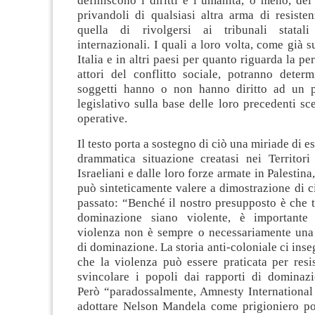
definiscono i diritti e l’umanità, o meno, dei 
privandoli di qualsiasi altra arma di resiste
quella di rivolgersi ai tribunali statal
internazionali. I quali a loro volta, come già 
Italia e in altri paesi per quanto riguarda la p
attori del conflitto sociale, potranno determ
soggetti hanno o non hanno diritto ad un p
legislativo sulla base delle loro precedenti sce
operative.
Il testo porta a sostegno di ciò una miriade di es
drammatica situazione creatasi nei Territori
Israeliani e dalle loro forze armate in Palestin
può sinteticamente valere a dimostrazione di ci
passato: “Benché il nostro presupposto è che t
dominazione siano violente, è importante
violenza non è sempre o necessariamente una
di dominazione. La storia anti-coloniale ci ins
che la violenza può essere praticata per resis
svincolare i popoli dai rapporti di dominazi
Però “paradossalmente, Amnesty International 
adottare Nelson Mandela come prigioniero pol