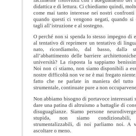
facilmente risolvibili con l’adeguamento dei 
didattica e di lettura. Ci chiediamo quindi, mol
come mai tanto interesse nei nostri confronti 
quando questi ci vengono negati, quando si 
tagli all’istruzione e al sostegno.
O perché non si spenda lo stesso impegno di e
al tentativo di reprimere un tentativo di lingu
nato, ricordiamolo, dal basso, dallə ste
all’abbattimento delle barriere architettonich
università? La risposta la sappiamo benissi
Noi non ci stiamo, non siamo disponibili a ess
nostre difficoltà non ve ne è mai fregato niente,
fatto che ne parlate in maniera del tutto 
strumentale, continuate pure a non occuparvene
Non abbiamo bisogno di portavoce interessati s
dare una patina di altruismo a battaglie di con
disuguaglianze. Siamo persone neurodiverge
stupidə, non siamo condizionabili
strumentalizzabili, di noi parliamo noi. A 
ascoltare o meno.