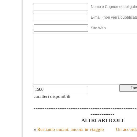
Nome e Cognomeobbligato
E-mail (non verrà pubblicata
Sito Web
caratteri disponibili
--------------------------------------------------------
-------------
ALTRI ARTICOLI
«
Restiamo umani: ancora in viaggio
Un accordo