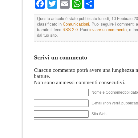
Facebook
Twitter
Email
WhatsApp
Condividi
Questo articolo è stato pubblicato lunedì, 10 Febbraio 20
classificato in
Comunicazioni
. Puoi seguire i commenti a
tramite il feed
RSS 2.0
. Puoi
inviare un commento
, o fa
dal tuo sito.
Scrivi un commento
Ciascun commento potrà avere una lunghezza 
battute.
Non sono ammessi commenti consecutivi.
Nome e Cognomeobbligato
E-mail (non verrà pubblicata
Sito Web