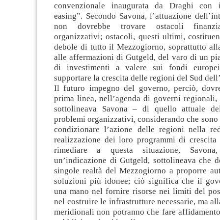
convenzionale inaugurata da Draghi con il
easing”. Secondo Savona, l’attuazione dell’i
non dovrebbe trovare ostacoli finanz
organizzativi; ostacoli, questi ultimi, costitue
debole di tutto il Mezzogiorno, soprattutto alla
alle affermazioni di Gutgeld, del varo di un p
di investimenti a valere sui fondi europei
supportare la crescita delle regioni del Sud dell’
Il futuro impegno del governo, perciò, dovr
prima linea, nell’agenda di governi regionali, 
sottolineava Savona – di quello attuale de
problemi organizzativi, considerando che sono 
condizionare l’azione delle regioni nella re
realizzazione dei loro programmi di crescita 
rimediare a questa situazione, Savona,
un’indicazione di Gutgeld, sottolineava che d
singole realtà del Mezzogiorno a proporre a
soluzioni più idonee; ciò significa che il go
una mano nel fornire risorse nei limiti del poss
nel costruire le infrastrutture necessarie, ma all
meridionali non potranno che fare affidamento