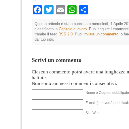
Facebook
Twitter
Email
WhatsApp
Condividi
Questo articolo è stato pubblicato mercoledì, 1 Aprile 20
classificato in
Capitale e lavoro
. Puoi seguire i commenti
tramite il feed
RSS 2.0
. Puoi
inviare un commento
, o fa
dal tuo sito.
Scrivi un commento
Ciascun commento potrà avere una lunghezza 
battute.
Non sono ammessi commenti consecutivi.
Nome e Cognomeobbligato
E-mail (non verrà pubblicata
Sito Web