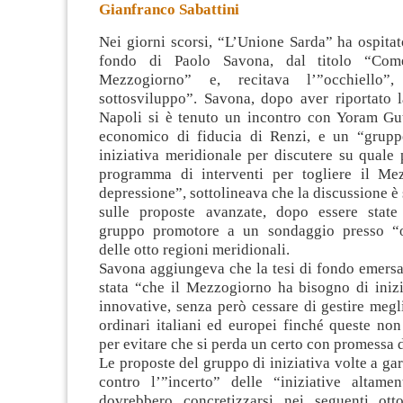
Gianfranco Sabattini
Nei giorni scorsi, “L’Unione Sarda” ha ospitat
fondo di Paolo Savona, dal titolo “Come
Mezzogiorno” e, recitava l’”occhiello”,
sottosviluppo”
. Savona, dopo aver riportato l
Napoli si è tenuto un incontro con Yoram Gut
economico di fiducia di Renzi, e un “grupp
iniziativa meridionale per discutere su quale
programma di interventi per togliere il Me
depressione”, sottolineava che la discussione è 
sulle proposte avanzate, dopo essere state
gruppo promotore a un sondaggio presso “o
delle otto regioni meridionali.
Savona aggiungeva che la tesi di fondo emersa
stata “che il Mezzogiorno ha bisogno di inizi
innovative, senza però cessare di gestire megli
ordinari italiani ed europei finché queste no
per evitare che si perda un certo con promessa d
Le proposte del gruppo di iniziativa volte a gar
contro l’”incerto” delle “iniziative altamen
dovrebbero concretizzarsi nei seguenti otto