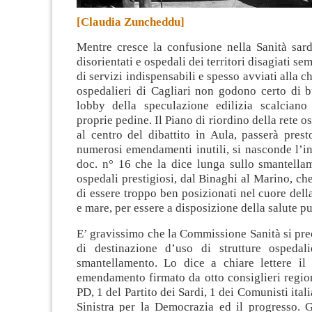
[Claudia Zuncheddu]
Mentre cresce la confusione nella Sanità sard
disorientati e ospedali dei territori disagiati se
di servizi indispensabili e spesso avviati alla ch
ospedalieri di Cagliari non godono certo di b
lobby della speculazione edilizia scalcian
proprie pedine.
Il Piano di riordino della rete o
al centro del dibattito in Aula, passerà prest
numerosi emendamenti inutili, si nasconde l’i
doc. n° 16 che la dice lunga sullo smantellam
ospedali prestigiosi, dal Binaghi al Marino, ch
di essere troppo ben posizionati nel cuore della
e mare, per essere a disposizione della salute p
E’ gravissimo che la Commissione Sanità si pr
di destinazione d’uso di strutture ospedal
smantellamento. Lo dice a chiare lettere il 
emendamento firmato da otto consiglieri region
PD, 1 del Partito dei Sardi, 1 dei Comunisti italia
Sinistra per la Democrazia ed il progresso. G