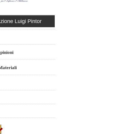
ione Luigi Pintor
pinioni
ateriali