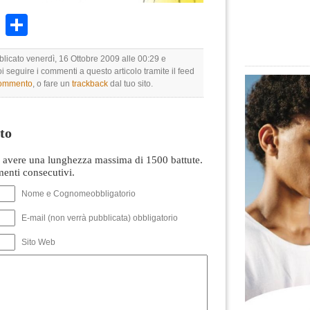
k
r
ail
WhatsApp
Condividi
blicato venerdì, 16 Ottobre 2009 alle 00:29 e
oi seguire i commenti a questo articolo tramite il feed
commento
, o fare un
trackback
dal tuo sito.
to
avere una lunghezza massima di 1500 battute.
nti consecutivi.
Nome e Cognomeobbligatorio
E-mail (non verrà pubblicata) obbligatorio
Sito Web