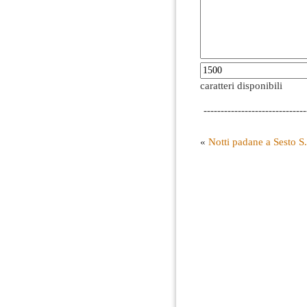
caratteri disponibili
------------------------------
«
Notti padane a Sesto S