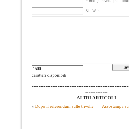
E-mail (non verrà pubblicata
Sito Web
caratteri disponibili
--------------------------------------------------------
-------------
ALTRI ARTICOLI
«
Dopo il referendum sulle trivelle
Assostampa su