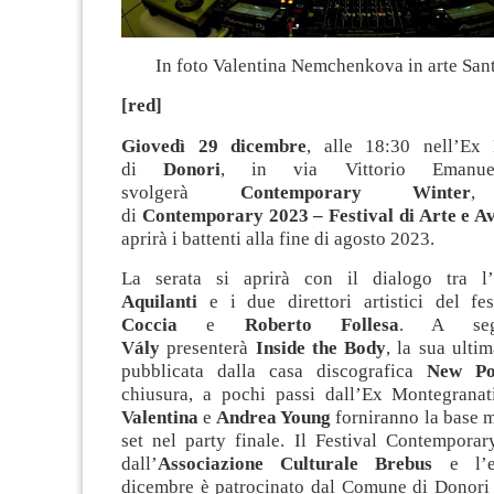
In foto Valentina Nemchenkova in arte San
[red]
Giovedì 29 dicembre
, alle 18:30 nell’Ex 
di
Donori
, in via Vittorio Emanue
svolgerà
Contemporary Winter
, 
di
Contemporary 2023 – Festival di Arte e A
aprirà i battenti alla fine di agosto 2023.
La serata si aprirà con il dialogo tra l’
Aquilanti
e i due direttori artistici del fe
Coccia
e
Roberto Follesa
. A se
Vály
presenterà
Inside the Body
, la sua ulti
pubblicata dalla casa discografica
New Po
chiusura, a pochi passi dall’Ex Montegranat
Valentina
e
Andrea Young
forniranno la base mu
set nel party finale. Il Festival Contemporar
dall’
Associazione Culturale Brebus
e l’e
dicembre è patrocinato dal Comune di Donori 