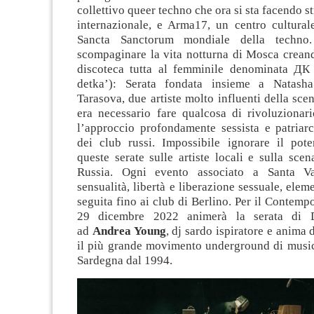
collettivo queer techno che ora si sta facendo s
internazionale, e Arma17, un centro culturale
Sancta Sanctorum mondiale della techno.
scompaginare la vita notturna di Mosca creand
discoteca tutta al femminile denominata ДК
detka’): Serata fondata insieme a Natas
Tarasova, due artiste molto influenti della sce
era necessario fare qualcosa di rivoluzionar
l’approccio profondamente sessista e patriarc
dei club russi. Impossibile ignorare il pote
queste serate sulle artiste locali e sulla sce
Russia. Ogni evento associato a Santa Val
sensualità, libertà e liberazione sessuale, elem
seguita fino ai club di Berlino. Per il Contemp
29 dicembre 2022 animerà la serata di D
ad
Andrea Young
, dj sardo ispiratore e anima 
il più grande movimento underground di musica
Sardegna dal 1994.