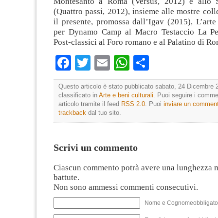
Montesanto a Roma (Versus, 2012) e allo 
(Quattro passi, 2012), insieme alle mostre coll
il presente, promossa dall’Igav (2015), L’art
per Dynamo Camp al Macro Testaccio La Pe
Post-classici al Foro romano e al Palatino di R
Facebook
Twitter
Email
WhatsApp
Condividi
Questo articolo è stato pubblicato sabato, 24 Dicembre 
classificato in
Arte e beni culturali
. Puoi seguire i comme
articolo tramite il feed
RSS 2.0
. Puoi
inviare un commen
trackback
dal tuo sito.
Scrivi un commento
Ciascun commento potrà avere una lunghezza 
battute.
Non sono ammessi commenti consecutivi.
Nome e Cognomeobbligato