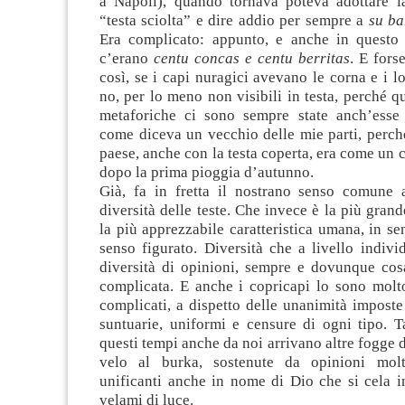
a Napoli), quando tornava poteva adottare l
“testa sciolta” e dire addio per sempre a
su ba
Era complicato: appunto, e anche in questo
c’erano
centu concas e centu berritas
. E fors
così, se i capi nuragici avevano le corna e i lo
no, per lo meno non visibili in testa, perché qu
metaforiche ci sono sempre state anch’esse 
come diceva un vecchio delle mie parti, perché
paese, anche con la testa coperta, era come un 
dopo la prima pioggia d’autunno.
Già, fa in fretta il nostrano senso comune 
diversità delle teste. Che invece è la più grand
la più apprezzabile caratteristica umana, in se
senso figurato. Diversità che a livello indiv
diversità di opinioni, sempre e dovunque cos
complicata. E anche i copricapi lo sono molto
complicati, a dispetto delle unanimità impost
suntuarie, uniformi e censure di ogni tipo. T
questi tempi anche da noi arrivano altre fogge d
velo al burka, sostenute da opinioni mol
unificanti anche in nome di Dio che si cela i
velami di luce.