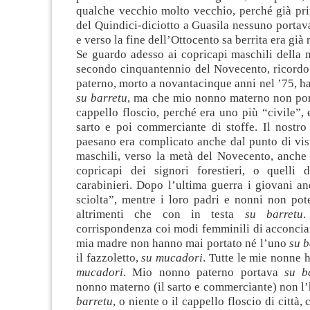
qualche vecchio molto vecchio, perché già pri
del Quindici-diciotto a Guasila nessuno porta
e verso la fine dell’Ottocento sa berrita era già 
Se guardo adesso ai copricapi maschili della 
secondo cinquantennio del Novecento, ricord
paterno, morto a novantacinque anni nel ’75, h
su barretu
, ma che mio nonno materno non port
cappello floscio, perché era uno più “civile”, e
sarto e poi commerciante di stoffe. Il nostr
paesano era complicato anche dal punto di vis
maschili, verso la metà del Novecento, anche 
copricapi dei signori forestieri, o quelli 
carabinieri. Dopo l’ultima guerra i giovani a
sciolta”, mentre i loro padri e nonni non pot
altrimenti che con in testa
su barretu
.
corrispondenza coi modi femminili di acconcia
mia madre non hanno mai portato né l’uno
su b
il fazzoletto,
su mucadori
. Tutte le mie nonne
mucadori
. Mio nonno paterno portava
su b
nonno materno (il sarto e commerciante) non l
barretu
, o niente o il cappello floscio di città