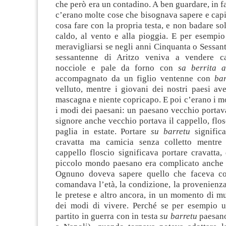
che però era un contadino. A ben guardare, in fa
c’erano molte cose che bisognava sapere e capi
cosa fare con la propria testa, e non badare sol
caldo, al vento e alla pioggia. E per esempi
meravigliarsi se negli anni Cinquanta o Sessan
sessantenne di Aritzo veniva a vendere c
nocciole e pale da forno con
sa berrita 
accompagnato da un figlio ventenne con
bar
velluto, mentre i giovani dei nostri paesi av
mascagna e niente copricapo. E poi c’erano i mo
i modi dei paesani: un paesano vecchio porta
signore anche vecchio portava il cappello, flos
paglia in estate. Portare
su barretu
signific
cravatta ma camicia senza colletto mentre 
cappello floscio significava portare cravatta,
piccolo mondo paesano era complicato anche p
Ognuno doveva sapere quello che faceva con
comandava l’età, la condizione, la provenienza,
le pretese e altro ancora, in un momento di m
dei modi di vivere. Perché se per esempio 
partito in guerra con in testa
su barretu
paesano