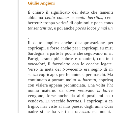
Giulio Angioni
È chiaro il significato del detto che lament
abbiamo
centu concas e centu berritas
, cen
berretti: troppa varietà di opinioni e poca con
tot sententiae
, e poi anche
pocos locos y mal un
.
Il detto implica anche disapprovazione per
copricapi, e forse anche per i copricapi su mis
Sardegna, a parte le poche che seguivano in ri
Parigi, erano più sobrie e unanimi, con in
mucadori
, il fazzoletto con le cocche legate
Verso la metà del Novecento era segno di m
senza copricapo, per femmine e per maschi. Ma
continuato a portare molto
su barretu
, coprica
con visiera appena pronunciata. Una volta l’h
nonno materno da dove venivano
is barre
vengono, forse anche da altri posti, mi ha d
vendeva. Di vecchie
berritas
, i copricapi a ca
frigio, mai viste al mio paese, dagli anni Qua
padre sì ne ha visti da ragazzo, ma pochi, 