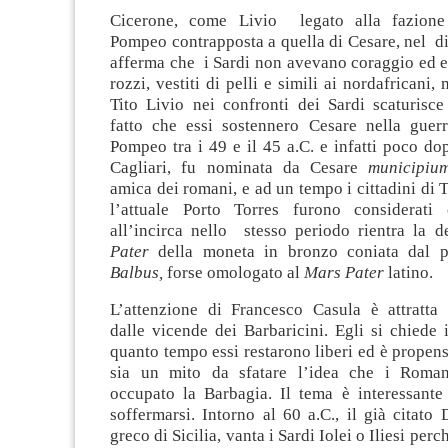
Cicerone, come Livio legato alla fazione 
Pompeo contrapposta a quella di Cesare, nel d
afferma che i Sardi non avevano coraggio ed e
rozzi, vestiti di pelli e simili ai nordafricani,
Tito Livio nei confronti dei Sardi scaturisce
fatto che essi sostennero Cesare nella guerr
Pompeo tra i 49 e il 45 a.C. e infatti poco do
Cagliari, fu nominata da Cesare
municipiu
amica dei romani, e ad un tempo i cittadini di T
l’attuale Porto Torres furono considerati 
all’incirca nello stesso periodo rientra la 
Pater
della moneta in bronzo coniata dal 
Balbus,
forse omologato al
Mars Pater
latino.
L’attenzione di Francesco Casula è attratta 
dalle vicende dei Barbaricini. Egli si chiede 
quanto tempo essi restarono liberi ed è propens
sia un mito da sfatare l’idea che i Roma
occupato la Barbagia. Il tema è interessante
soffermarsi. Intorno al 60 a.C., il già citato 
greco di Sicilia, vanta i Sardi Iolei o Iliesi per