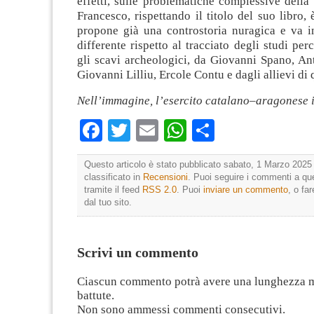
effetti, sulle problematiche complessive della 
Francesco, rispettando il titolo del suo libro, 
propone già una controstoria nuragica e va i
differente rispetto al tracciato degli studi per
gli scavi archeologici, da Giovanni Spano, An
Giovanni Lilliu, Ercole Contu e dagli allievi di 
Nell’immagine, l’esercito catalano–aragonese 
Facebook
Twitter
Email
WhatsApp
Condividi
Questo articolo è stato pubblicato sabato, 1 Marzo 2025 
classificato in
Recensioni
. Puoi seguire i commenti a que
tramite il feed
RSS 2.0
. Puoi
inviare un commento
, o fa
dal tuo sito.
Scrivi un commento
Ciascun commento potrà avere una lunghezza 
battute.
Non sono ammessi commenti consecutivi.