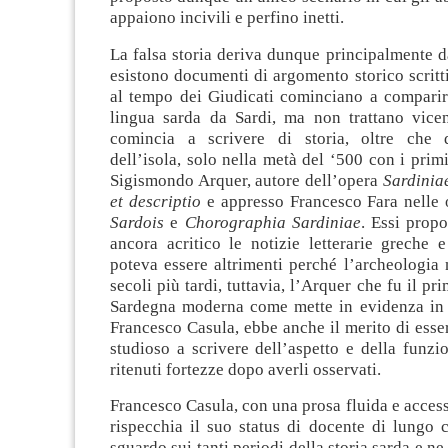
appaiono incivili e perfino inetti.
La falsa storia deriva dunque principalmente d
esistono documenti di argomento storico scritti
al tempo dei Giudicati cominciano a comparire 
lingua sarda da Sardi, ma non trattano vicen
comincia a scrivere di storia, oltre che d
dell’isola, solo nella metà del ‘500 con i primi
Sigismondo Arquer, autore dell’opera
Sardiniae
et descriptio
e appresso Francesco Fara nelle 
Sardois
e
Chorographia Sardiniae
. Essi pro
ancora acritico le notizie letterarie greche
poteva essere altrimenti perché l’archeologia 
secoli più tardi, tuttavia, l’Arquer che fu il pr
Sardegna moderna come mette in evidenza in 
Francesco Casula, ebbe anche il merito di esser
studioso a scrivere dell’aspetto e della funzi
ritenuti fortezze dopo averli osservati.
Francesco Casula, con una prosa fluida e accessi
rispecchia il suo status di docente di lungo 
sguardo sui tanti periodi della storia sarda e n