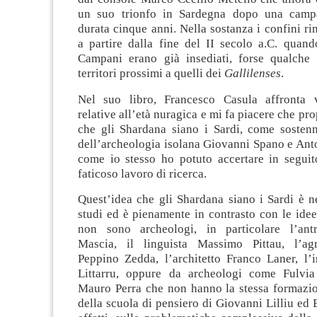
un suo trionfo in Sardegna dopo una camp
durata cinque anni. Nella sostanza i confini r
a partire dalla fine del II secolo a.C. quan
Campani erano già insediati, forse qualche
territori prossimi a quelli dei
Gallilenses
.
Nel suo libro, Francesco Casula affronta v
relative all’età nuragica e mi fa piacere che pr
che gli Shardana siano i Sardi, come sostenn
dell’archeologia isolana Giovanni Spano e Ant
come io stesso ho potuto accertare in segui
faticoso lavoro di ricerca.
Quest’idea che gli Shardana siano i Sardi è ne
studi ed è pienamente in contrasto con le idee
non sono archeologi, in particolare l’ant
Mascia, il linguista Massimo Pittau, l’
Peppino Zedda, l’architetto Franco Laner, l’
Littarru, oppure da archeologi come Fulvi
Mauro Perra che non hanno la stessa formazion
della scuola di pensiero di Giovanni Lilliu ed 