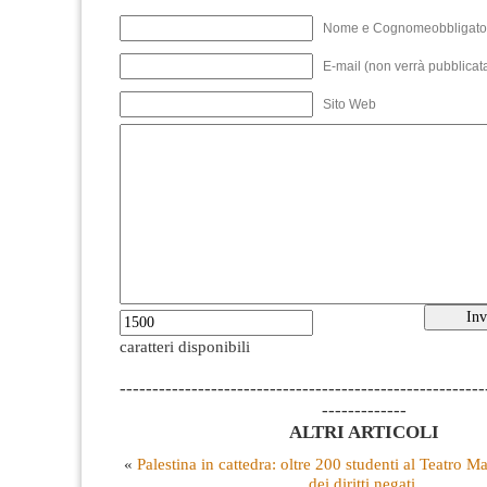
Nome e Cognomeobbligato
E-mail (non verrà pubblicata
Sito Web
caratteri disponibili
--------------------------------------------------------
-------------
ALTRI ARTICOLI
«
Palestina in cattedra: oltre 200 studenti al Teatro M
dei diritti negati