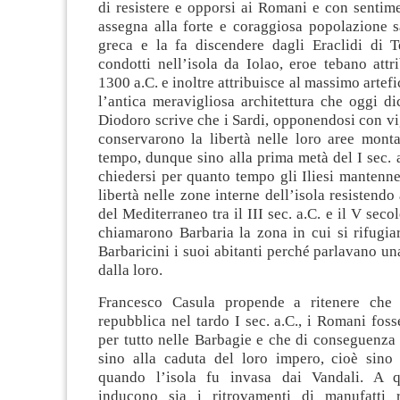
di resistere e opporsi ai Romani e con sentim
assegna alla forte e coraggiosa popolazione s
greca e la fa discendere dagli Eraclidi di T
condotti nell’isola da Iolao, eroe tebano attri
1300 a.C. e inoltre attribuisce al massimo artef
l’antica meravigliosa architettura che oggi d
Diodoro scrive che i Sardi, opponendosi con v
conservarono la libertà nelle loro aree monta
tempo, dunque sino alla prima metà del I sec. 
chiedersi per quanto tempo gli Iliesi mantenne
libertà nelle zone interne dell’isola resistend
del Mediterraneo tra il III sec. a.C. e il V sec
chiamarono Barbaria la zona in cui si rifugiar
Barbaricini i suoi abitanti perché parlavano un
dalla loro.
Francesco Casula propende a ritenere che a
repubblica nel tardo I sec. a.C., i Romani foss
per tutto nelle Barbagie e che di conseguenza 
sino alla caduta del loro impero, cioè sino 
quando l’isola fu invasa dai Vandali. A q
inducono sia i ritrovamenti di manufatti 