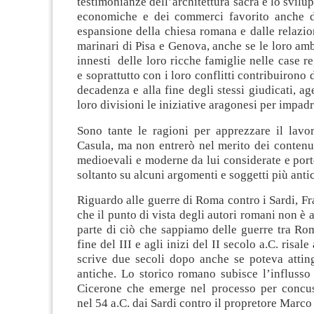
testimonianze dell’architettura sacra e lo svilup
economiche e dei commerci favorito anche da
espansione della chiesa romana e dalle relazi
marinari di Pisa e Genova, anche se le loro a
innesti delle loro ricche famiglie nelle case re
e soprattutto con i loro conflitti contribuirono
decadenza e alla fine degli stessi giudicati, a
loro divisioni le iniziative aragonesi per impadr
Sono tante le ragioni per apprezzare il lavo
Casula, ma non entrerò nel merito dei contenu
medioevali e moderne da lui considerate e port
soltanto su alcuni argomenti e soggetti più antic
Riguardo alle guerre di Roma contro i Sardi, F
che il punto di vista degli autori romani non è 
parte di ciò che sappiamo delle guerre tra Rom
fine del III e agli inizi del II secolo a.C. risale
scrive due secoli dopo anche se poteva atting
antiche. Lo storico romano subisce l’influsso
Cicerone che emerge nel processo per concus
nel 54 a.C. dai Sardi contro il propretore Marco