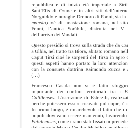
repubblica e di inizio età imperiale a Siri
Sant’Efis di Orune e in altri siti dell’inter
Norguiddo e nuraghe Dronoro di Fonni, sia la 
mansio
,cioè di unastazione romana, nel sit
Fonni, l’antica Soràbile, distrutta nel V
dell’arrivo dei Vandali.
Questo presidio si trova sulla strada che da C
a Ulbia, nel tratto tra Biora, abitato romano nell
Caput Tirsi cioè le sorgenti del Tirso in agr
questi aspetti hanno portato la loro attenzion
con la consueta dottrina Raimondo Zucca e A
(…)
Francesco Casula non si è fatto sfuggir
importante dei confini territoriali tra i
P
Galillenses.
L’iscrizione di Esterzili, realizz
perché potessero essere ricavate più copie, è 
In primo luogo, è rimarchevole il fatto che i c
popoli dovevano essere mantenuti, favorendo l
Patulcenses,
come erano stati fissati in precede
dal console Marco Cecilio Metello che allora