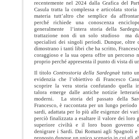
recentemente nel 2024 dalla Grafica del Part
Casula tratta la complessa e articolata storia
materia tutt’altro che semplice da affronta
perché richiede una conoscenza enciclope
generalmente l’intera storia della Sardegn
trattazione non di un solo studioso ma da
specialisti dei singoli periodi. Dunque, oltre
dimostrano i tanti libri che ha scritto, Frances
coraggioso e la sua opera offre un percorso n
proprio perché appresenta il punto di vista di u
Il titolo
Controstoria della Sardegna
è tutto 
evidenzia che l’obiettivo di Francesco Cas
scoprire la vera storia confutando quella 
talora emerge dalle antiche notizie letterari
moderni. La storia del passato della Sar
Francesco, è raccontata per un lungo periodo 
sardi, adattata per lo più alle esigenze dei var
perciò finalizzata a esaltare il valore dei loro g
superiore civiltà e il loro buon governo 
denigrare i Sardi. Dai Romani agli Spagnoli e
proposto dunque un unico scenario in cui gli abi