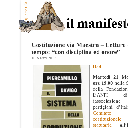
Costituzione via Maestra – Letture 
tempo: “con disciplina ed onore”
16 Marzo 2017
Red
Martedì 21 Ma
ore 19.00
nella 
della Fondazio
L’ANPI di
(associazion
partigiani d’Ita
Comitato d
costituz
statutaria
all’i