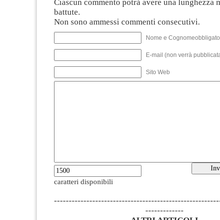
Ciascun commento potrà avere una lunghezza 
battute.
Non sono ammessi commenti consecutivi.
Nome e Cognomeobbligato
E-mail (non verrà pubblicata
Sito Web
caratteri disponibili
--------------------------------------------------------
-------------