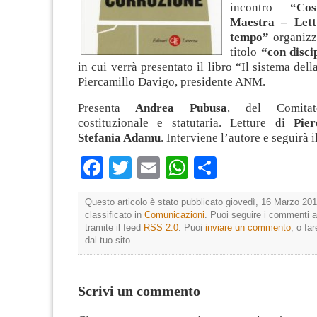
incontro
“Cos
Maestra – Lett
tempo”
organizza
titolo
“con disci
in cui verrà presentato il libro “Il sistema del
Piercamillo Davigo, presidente ANM.
Presenta
Andrea Pubusa
, del Comitato
costituzionale e statutaria. Letture di
Pie
Stefania Adamu
. Interviene l’autore e seguirà il
Facebook
Twitter
Email
WhatsApp
Condividi
Questo articolo è stato pubblicato giovedì, 16 Marzo 201
classificato in
Comunicazioni
. Puoi seguire i commenti a
tramite il feed
RSS 2.0
. Puoi
inviare un commento
, o fa
dal tuo sito.
Scrivi un commento