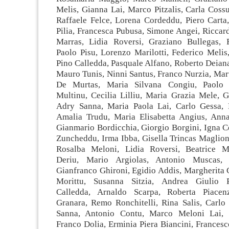
Melis, Gianna Lai, Marco Pitzalis, Carla Coss
Raffaele Felce, Lorena Cordeddu, Piero Carta,
Pilia, Francesca Pubusa, Simone Angei, Riccar
Marras, Lidia Roversi, Graziano Bullegas, 
Paolo Pisu, Lorenzo Marilotti, Federico Melis
Pino Calledda, Pasquale Alfano, Roberto Deiana
Mauro Tunis, Ninni Santus, Franco Nurzia, Mar
De Murtas, Maria Silvana Congiu, Paolo 
Multinu, Cecilia Lilliu, Maria Grazia Mele, G
Adry Sanna, Maria Paola Lai, Carlo Gessa, 
Amalia Trudu, Maria Elisabetta Angius, Anna
Gianmario Bordicchia, Giorgio Borgini, Igna C
Zuncheddu, Irma Ibba, Gisella Trincas Maglion
Rosalba Meloni, Lidia Roversi, Beatrice M
Deriu, Mario Argiolas, Antonio Muscas, 
Gianfranco Ghironi, Egidio Addis, Margherita 
Morittu, Susanna Sitzia, Andrea Giulio Pi
Calledda, Arnaldo Scarpa, Roberta Piacen
Granara, Remo Ronchitelli, Rina Salis, Carlo 
Sanna, Antonio Contu, Marco Meloni Lai, V
Franco Dolia, Erminia Piera Biancini, Frances