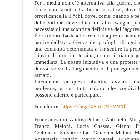
Per i media non c’è alternativa alla guerra, c
come uno scontro tra buoni e cattivi, dove
orrori cancella il “chi, dove, come, quando e pe
delle vittime deve chiamare altro sangue per 
necessità di una sconfitta definitiva dell’aggres
È ora di dire basta alle armi e di agire in manie
partire dall’accoglienza dei profughi di ogni
una comunità determinata a far sentire la pro
l’invio di armi in Ucraina, contro il riarmo pe
immediata. La nostra iniziativa è una protesta 
deriva verso l’allargamento e il proseguiment
armato.
Intendiamo su questi obiettivi avviare u
Sardegna, a cui tutti coloro che condivido
possono aderire e partecipare.
Per aderire:
https://chng.it/8nJCM7VNXf
Prime adesioni: Andrea Pubusa, Antonello Murg
Franco Meloni, Lucia Chessa, Gianni Fr
Codonesu, Salvatore Lai, Giacomo Meloni, M
Rosamaria Maggio, Marco Mameli, Graziano P