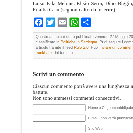
Luisu Pala Melone, Efisio Serra, Dino Biggio
Ritalba Casu (seguono altri da inserire).
Facebook
Twitter
Email
WhatsApp
Condividi
Questo articolo è stato pubblicato venerdì, 27 Maggio 20
classificato in
Politiche in Sardegna
. Puoi seguire i com
articolo tramite il feed
RSS 2.0
. Puoi
inviare un commen
trackback
dal tuo sito.
Scrivi un commento
Ciascun commento potrà avere una lunghezza 
battute.
Non sono ammessi commenti consecutivi.
Nome e Cognomeobbligato
E-mail (non verrà pubblicata
Sito Web