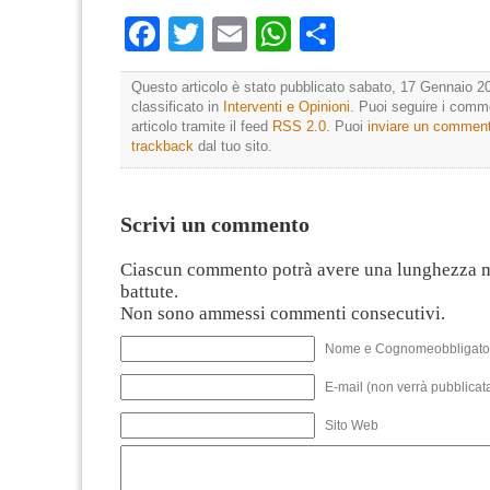
Facebook
Twitter
Email
WhatsApp
Condividi
Questo articolo è stato pubblicato sabato, 17 Gennaio 20
classificato in
Interventi e Opinioni
. Puoi seguire i comm
articolo tramite il feed
RSS 2.0
. Puoi
inviare un commen
trackback
dal tuo sito.
Scrivi un commento
Ciascun commento potrà avere una lunghezza 
battute.
Non sono ammessi commenti consecutivi.
Nome e Cognomeobbligato
E-mail (non verrà pubblicata
Sito Web