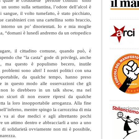
lla quale le cosiddette “persone comuni” sono
a un uomo sulla settantina, l’odore dell’alcol è
i sangue, il volto tumefatto, è stato picchiato,
ue carabinieri con una cartellina sotto braccio,
intorno un po’ disorientati. Io e mia moglie
via, “domani è lunedì andremo da un ortopedico
gare, il cittadino comune, quando può, è
sapendo che “la casta” gode di privilegi, anche
oi, ma questo è populismo becero, inutile
i problemi sono altri! I nostri politici con una
pportabile, da qualche tempo, hanno preso
ere in questo modo alle osservazioni che gli
non lo direbbero in un talk show, ma nel
no sicuri di non essere ripresi da qualche
tta la loro insopportabile arroganza. Alla fine
uell’inferno, mentre spingo la carrozzina di mia
o va ai due medici e agli altrettanto pochi
re un attimo dentro e abbracciarli a uno a uno
e di solidarietà ovviamente non mi è possibile,
marezza.