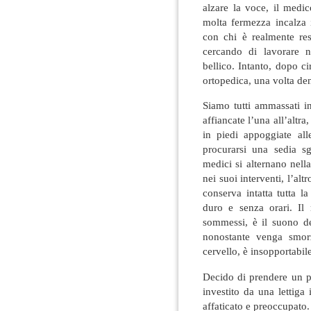
alzare la voce, il med
molta fermezza incalza i
con chi è realmente res
cercando di lavorare n
bellico. Intanto, dopo ci
ortopedica, una volta de
Siamo tutti ammassati in
affiancate l’una all’altra
in piedi appoggiate all
procurarsi una sedia s
medici si alternano nell
nei suoi interventi, l’al
conserva intatta tutta l
duro e senza orari. Il
sommessi, è il suono de
nonostante venga smorz
cervello, è insopportabile
Decido di prendere un p
investito da una lettiga
affaticato e preoccupato.