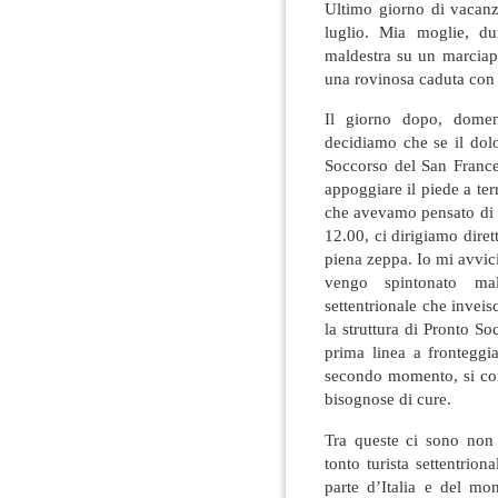
Ultimo giorno di vacanz
luglio. Mia moglie, du
maldestra su un marciapi
una rovinosa caduta con 
Il giorno dopo, domen
decidiamo che se il dolo
Soccorso del San Franc
appoggiare il piede a ter
che avevamo pensato di f
12.00, ci dirigiamo dire
piena zeppa. Io mi avvici
vengo spintonato mal
settentrionale che invei
la struttura di Pronto S
prima linea a frontegg
secondo momento, si con
bisognose di cure.
Tra queste ci sono non 
tonto turista settentrion
parte d’Italia e del mo