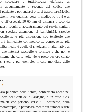
o succedere a tutti,bisogna telefonare al
re un appuntamento a seconda del codice che
l paziente,e poi andarci o farsi trasportare.Medici
tremi. Per qualsiasi cosa, il medico lo trovi o al
o o all’ospedale,30-60 km di distanza a seconda
 questi luoghi di accentramento dei servizi sanitari
con speciale attenzione ai bambini.Ma.Sarebbe
ccellenza e più dispersione suo territorio che
o più immediato col medico.La conseguenza più
alità media è quella di rivolgersi,in alternativa al
 che internet raccoglie e fornisce e che non è
ista,ma che certe volte viene preso per oro colato
si (vedi , per esempio, il caso mondiale delle
ne).
ve:
:15
naro pubblico nella Sanità, confermato anche nel
Corte dei Conti della Sardegna, è un fatto. Così
malati che partono verso il Continente, dalla
radioterapia, e paradossalmente sui tumori resiste