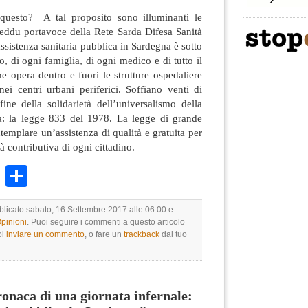
questo? A tal proposito sono illuminanti le
eddu portavoce della Rete Sarda Difesa Sanità
assistenza sanitaria pubblica in Sardegna è sotto
o, di ogni famiglia, di ogni medico e di tutto il
 opera dentro e fuori le strutture ospedaliere
nei centri urbani periferici. Soffiano venti di
fine della solidarietà dell’universalismo della
a: la legge 833 del 1978. La legge di grande
templare un’assistenza di qualità e gratuita per
ità contributiva di ogni cittadino.
k
r
ail
WhatsApp
Condividi
bblicato sabato, 16 Settembre 2017 alle 06:00 e
Opinioni
. Puoi seguire i commenti a questo articolo
oi
inviare un commento
, o fare un
trackback
dal tuo
naca di una giornata infernale: