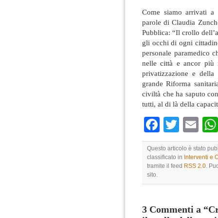
Come siamo arrivati a 
parole di Claudia Zunch
Pubblica: “Il crollo dell’
gli occhi di ogni cittadin
personale paramedico che
nelle città e ancor più 
privatizzazione e della 
grande Riforma sanitari
civiltà che ha saputo con
tutti, al di là della capac
Faceboo
Twitte
Em
Questo articolo è stato pu
classificato in
Interventi e 
tramite il feed
RSS 2.0
. Pu
sito.
3 Commenti a “Cro