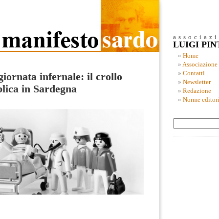
associaz
LUIGI PI
Home
Associazione
Contatti
iornata infernale: il crollo
Newsletter
blica in Sardegna
Redazione
Norme editori