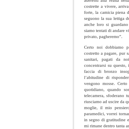
aderenti alla realtà ne
costrette a vivere, arriv
forte, la camicia piena d
seguono la sua lettiga d
anche loro si guardano 
siamo tentati di andare 
privato, pagheremo”.
Certo noi dobbiamo pa
costretto a pagare, pur 
sanitari, pagati da n
concentrarsi su questo, 
faccia di bronzo inso
l’abitudine di rispond
vengono mosse. Certo 
quotidiano, quando so
telecamera, sfoderano tu
riusciamo ad uscire da q
moglie, il mio pensier
paramedici, vorrei torna
in segno di gratitudine 
mi rimane dentro tanta a