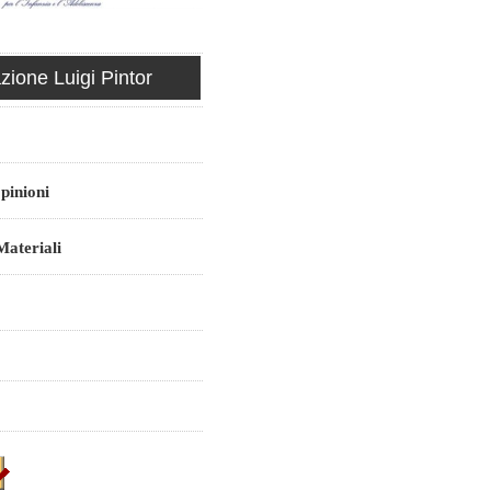
ione Luigi Pintor
pinioni
ateriali