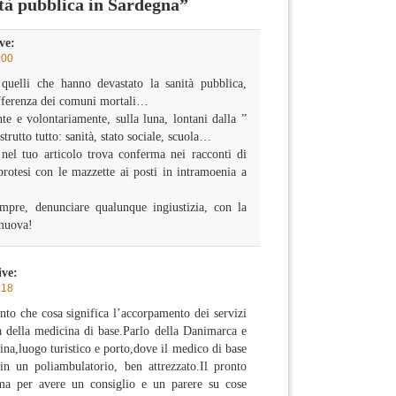
nità pubblica in Sardegna”
ve:
:00
quelli che hanno devastato la sanità pubblica,
offerenza dei comuni mortali…
e e volontariamente, sulla luna, lontani dalla ”
strutto tutto: sanità, stato sociale, scuola…
nel tuo articolo trova conferma nei racconti di
protesi con le mazzette ai posti in intramoenia a
mpre, denunciare qualunque ingiustizia, con la
 muova!
ive:
:18
nto che cosa significa l’accorpamento dei servizi
ta della medicina di base.Parlo della Danimarca e
ina,luogo turistico e porto,dove il medico di base
n un poliambulatorio, ben attrezzato.Il pronto
ma per avere un consiglio e un parere su cose