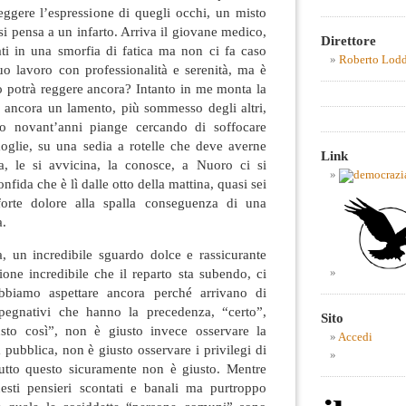
eggere l’espressione di quegli occhi, un misto
 si pensa a un infarto. Arriva il giovane medico,
Direttore
irati in una smorfia di fatica ma non ci fa caso
Roberto Lod
uo lavoro con professionalità e serenità, ma è
to potrà reggere ancora? Intanto in me monta la
le ancora un lamento, più sommesso degli altri,
o novant’anni piange cercando di soffocare
oglie, su una sedia a rotelle che deve averne
Link
za, le si avvicina, la conosce, a Nuoro ci si
onfida che è lì dalle otto della mattina, quasi sei
orte dolore alla spalla conseguenza di una
a.
a, un incredibile sguardo dolce e rassicurante
ione incredibile che il reparto sta subendo, ci
bbiamo aspettare ancora perché arrivano di
pegnativi che hanno la precedenza, “certo”,
Sito
sto così”, non è giusto invece osservare la
Accedi
 pubblica, non è giusto osservare i privilegi di
 tutto questo sicuramente non è giusto. Mentre
esti pensieri scontati e banali ma purtroppo