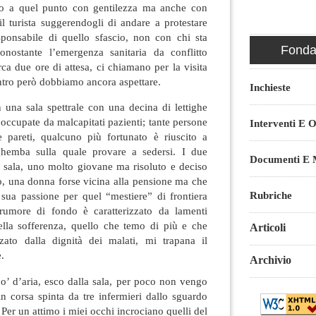
ico a quel punto con gentilezza ma anche con
l turista suggerendogli di andare a protestare
ponsabile di quello sfascio, non con chi sta
Fondaz
onostante l’emergenza sanitaria da conflitto
rca due ore di attesa, ci chiamano per la visita
ntro però dobbiamo ancora aspettare.
Inchieste
 una sala spettrale con una decina di lettighe
, occupate da malcapitati pazienti; tante persone
Interventi E O
e pareti, qualcuno più fortunato è riuscito a
ghemba sulla quale provare a sedersi. I due
Documenti E M
a sala, uno molto giovane ma risoluto e deciso
tro, una donna forse vicina alla pensione ma che
Rubriche
a sua passione per quel “mestiere” di frontiera
 rumore di fondo è caratterizzato da lamenti
lla sofferenza, quello che temo di più e che
Articoli
ato dalla dignità dei malati, mi trapana il
.
Archivio
o’ d’aria, esco dalla sala, per poco non vengo
 in corsa spinta da tre infermieri dallo sguardo
 Per un attimo i miei occhi incrociano quelli del