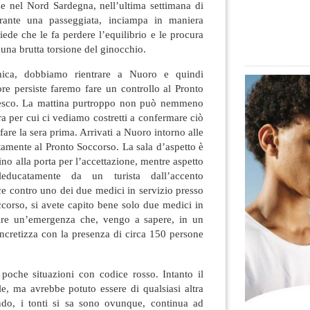
e nel Nord Sardegna, nell’ultima settimana di
rante una passeggiata, inciampa in maniera
ede che le fa perdere l’equilibrio e le procura
una brutta torsione del ginocchio.
ica, dobbiamo rientrare a Nuoro e quindi
re persiste faremo fare un controllo al Pronto
esco. La mattina purtroppo non può nemmeno
ra per cui ci vediamo costretti a confermare ciò
are la sera prima. Arrivati a Nuoro intorno alle
ttamente al Pronto Soccorso. La sala d’aspetto è
no alla porta per l’accettazione, mentre aspetto
educatamente da un turista dall’accento
sce contro uno dei due medici in servizio presso
occorso, si avete capito bene solo due medici in
iare un’emergenza che, vengo a sapere, in un
cretizza con la presenza di circa 150 persone
poche situazioni con codice rosso. Intanto il
ale, ma avrebbe potuto essere di qualsiasi altra
ndo, i tonti si sa sono ovunque, continua ad