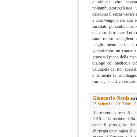
quotidiane che posson
poliambulatorio,fissa
decidono lì senza vedere i
a casa vengono nei casi es
succitato poliambulatori
del caso da trattare.Tutti
sono molto accoglienti,
meglio meno cosidetta e
garantirebbe un contatt
grave sul piano della ment
dialogo col medico,a ciò
valutabile dal non special
e alimenta la autodiagno
campagne anti vaccinazio
Giancarlo Nonis
scri
25 Settembre 2017 alle 13
Il crescente spreco di de
2016 dalla sezione della 
come il proseguire dei 
chirurgia oncologica alla 