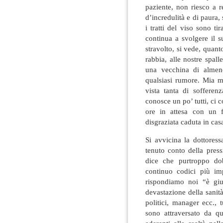
paziente, non riesco a r
d’incredulità e di paura,
i tratti del viso sono t
continua a svolgere il s
stravolto, si vede, quan
rabbia, alle nostre spal
una vecchina di almen
qualsiasi rumore. Mia m
vista tanta di sofferen
conosce un po’ tutti, ci c
ore in attesa con un f
disgraziata caduta in cas
Si avvicina la dottoress
tenuto conto della press
dice che purtroppo do
continuo codici più im
rispondiamo noi “è giu
devastazione della sanità
politici, manager ecc.,
sono attraversato da qu