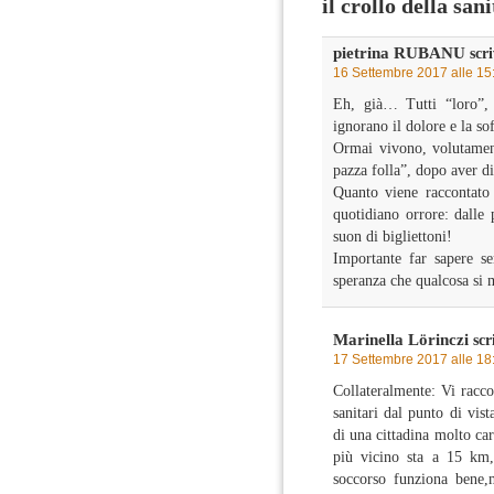
il crollo della sa
pietrina RUBANU
scri
16 Settembre 2017 alle 15
Eh, già… Tutti “loro”, 
ignorano il dolore e la s
Ormai vivono, volutament
pazza folla”, dopo aver di
Quanto viene raccontato 
quotidiano orrore: dalle 
suon di bigliettoni!
Importante far sapere se
speranza che qualcosa si
Marinella Lörinczi
scr
17 Settembre 2017 alle 18
Collateralmente: Vi racco
sanitari dal punto di vis
di una cittadina molto car
più vicino sta a 15 km,i
soccorso funziona bene,