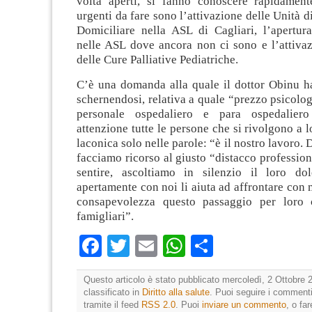
volta aperti, si fanno conoscere rapidamen
urgenti da fare sono l’attivazione delle Unità d
Domiciliare nella ASL di Cagliari, l’apertur
nelle ASL dove ancora non ci sono e l’attivaz
delle Cure Palliative Pediatriche.
C’è una domanda alla quale il dottor Obinu ha
schernendosi, relativa a quale “prezzo psicologi
personale ospedaliero e para ospedalier
attenzione tutte le persone che si rivolgono a l
laconica solo nelle parole: “è il nostro lavoro. 
facciamo ricorso al giusto “distacco professiona
sentire, ascoltiamo in silenzio il loro dol
apertamente con noi li aiuta ad affrontare con
consapevolezza questo passaggio per loro 
famigliari”.
Facebook
Twitter
Email
WhatsApp
Condividi
Questo articolo è stato pubblicato mercoledì, 2 Ottobre 
classificato in
Diritto alla salute
. Puoi seguire i commenti
tramite il feed
RSS 2.0
. Puoi
inviare un commento
, o fa