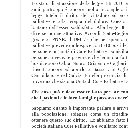
Lo stato di attuazione della legge 38/ 2010 a
anni purtroppo è ancora molto incompleto i
legge tutela il diritto del cittadino ad acc
palliative e alla terapia del dolore. Questo 
lontano dall’esser soddisfatto. Alla legge 38
diverse norme attuative, Accordi Stato-Region
grazie al PNNR, il DM 77 che per quanto ri
palliative prevede un hospice con 8/10 posti le
persone e un’unità di Cure Palliative Domicili
persone; invece, le province che hanno la for
hospice sono Olbia, Nuoro, Oristano e Cagliari.
riusciti ancora ad aprirlo a Sassari, in Ogli
Campidano e nel Sulcis. E nella provincia di 
trova una che sia una Unità di Cure Palliative D
Che cosa può e deve essere fatto per far cono
che i pazienti e le loro famiglie possono avere
Sappiamo quanto è importante parlare e arriva
alla popolazione, spiegare come un cittadi
ottenere questo suo diritto. Lo abbiamo fatto
Società Italiana Cure Palliative e vogliamo cont