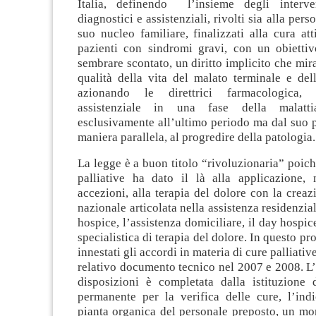
Italia, definendo l’insieme degli interven
diagnostici e assistenziali, rivolti sia alla pers
suo nucleo familiare, finalizzati alla cura att
pazienti con sindromi gravi, con un obietti
sembrare scontato, un diritto implicito che mira
qualità della vita del malato terminale e del
azionando le direttrici farmacologica, 
assistenziale in una fase della malatt
esclusivamente all’ultimo periodo ma dal suo pr
maniera parallela, al progredire della patologia.
La legge è a buon titolo “rivoluzionaria” poiché
palliative ha dato il là alla applicazione, 
accezioni, alla terapia del dolore con la creaz
nazionale articolata nella assistenza residenzial
hospice, l’assistenza domiciliare, il day hospic
specialistica di terapia del dolore. In questo p
innestati gli accordi in materia di cure palliative
relativo documento tecnico nel 2007 e 2008. L’
disposizioni è completata dalla istituzione
permanente per la verifica delle cure, l’ind
pianta organica del personale preposto, un mo