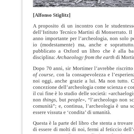
[Alfonso Stiglitz]
A proposito di un incontro con le studentesse
dell’Istituto Tecnico Martini di Monserrato. Il
anno importante per l’archeologia, non solo p
io (modestamente) ma, anche e soprattutto
pubblicato a Oxford un libro che è alla ba
disciplina:
Archaeology from the earth
di Morti
Dopo 70 anni, sir Mortimer l’avrebbe riscritto
of course
, con la consapevolezza e l’esperie
noi oggi, anche grazie a lui. Ma non tutto. C
concezione dell’archeologia come scienza e co
il cui fine è lo studio delle società: «archaelogi
non
things
, but
people
», “l’archeologo non sc
comunità”; e, continua, l’archeologia è una s
essere vissuta e ‘condita’ di umanità.
Questa è la parte del libro che stenta a trovar
di essere di molti di noi, fermi al feticcio dell