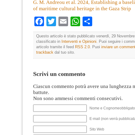
G. M. Andreou et al. 2024, Establishing a baseli
of maritime cultural heritage in the Gaza Strip
Facebook
Twitter
Email
WhatsApp
Condividi
Questo articolo è stato pubblicato venerdì, 29 Novembre
classificato in
Interventi e Opinioni
. Puoi seguire i comm
articolo tramite il feed
RSS 2.0
. Puoi
inviare un commen
trackback
dal tuo sito.
Scrivi un commento
Ciascun commento potrà avere una lunghezza 
battute.
Non sono ammessi commenti consecutivi.
Nome e Cognomeobbligato
E-mail (non verrà pubblicata
Sito Web