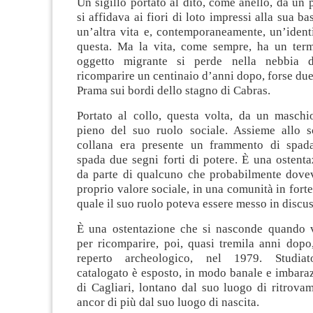
Un sigillo portato al dito, come anello, da un
si affidava ai fiori di loto impressi alla sua ba
un’altra vita e, contemporaneamente, un’ident
questa. Ma la vita, come sempre, ha un term
oggetto migrante si perde nella nebbia 
ricomparire un centinaio d’anni dopo, forse du
Prama sui bordi dello stagno di Cabras.
Portato al collo, questa volta, da un maschi
pieno del suo ruolo sociale. Assieme allo s
collana era presente un frammento di spada
spada due segni forti di potere. È una ostent
da parte di qualcuno che probabilmente dovev
proprio valore sociale, in una comunità in forte
quale il suo ruolo poteva essere messo in discu
È una ostentazione che si nasconde quando v
per ricomparire, poi, quasi tremila anni dopo
reperto archeologico, nel 1979. Studiato,
catalogato è esposto, in modo banale e imbara
di Cagliari, lontano dal suo luogo di ritrova
ancor di più dal suo luogo di nascita.