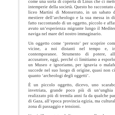
come una sorta di coperta di Linus che ci mette
intemperie della società. Questo ho raccontato a
liceo Martini di Monserrato, in un sabato 
mestiere dell’archeologo e la sua messa in di
fatto raccontando di un oggetto, piccolo e affa
avuto un’esperienza migrante lungo il Medite
naviga nel mare del nostro immaginario.
Un oggetto come ‘pretesto’ per scoprire com
vicine, a noi distanti nel tempo e, i
contemporanee. Strumento di potere, al
accusatore, oggi, perché ci limitiamo a esporl
un Museo e ignoriamo, per ignavia o malafe
succede nel suo luogo di origine, quasi non ci
quanto ‘archeologi degli oggetti’.
È un piccolo oggetto, dicevo, uno scaraboi
invetriata, grande poco più di un’unghia
realizzato più di tremila anni fa da qualche par
di Gaza, all’epoca provincia egizia, ma cultur
zona di passaggio e tensioni.