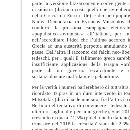
parte la versione bizzarramente convergente d
di sinistra (diciamo così: quelli che avrebbero
della Grecia da Euro e Ue) e dei neo-populist
Nuova Democrazia di Kyriacos Mitsotakis ch
condurre la prossima campagna elettoral
«populistico-sovraniste» all’italiana, per in
nell’accreditare l’idea che l’ultimo accordo 
Grecia ad una austerità perpetua annullando l
paese. Dall’altra il racconto dei falchi neo-liber
tedeschi, per i quali il fallimento greco sare
insufficiente applicazione della terapia «ord
parte di un governo recalcitrante e 
sostanzialmente inaffidabile e pelandrone.
Per la verità i numeri parlerebbero di tutt’altr
ricordato Tsipras in un duro intervento in Pa
Mitsotakis (di cui ha denunciato, fra l’altro, il 
Berlino nel tentativo di convincere i tedeschi
ulteriore taglio alle pensioni greche), «nel 201
cresciuto di quasi l’1,5% (più di quello italiano
trimestre del 2018 la crescita è stata del 2,3%,
volte la media della zona euro»; la disoccupazio