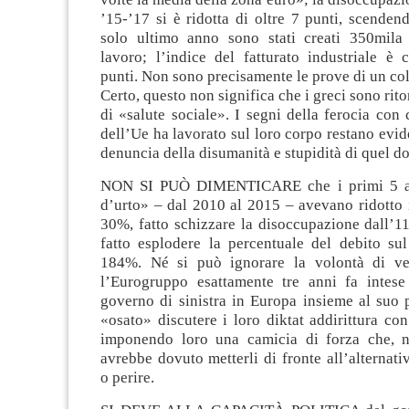
’15-’17 si è ridotta di oltre 7 punti, scende
solo ultimo anno sono stati creati 350mila
lavoro; l’indice del fatturato industriale è 
punti. Non sono precisamente le prove di un col
Certo, questo non significa che i greci sono rito
di «salute sociale». I segni della ferocia con
dell’Ue ha lavorato sul loro corpo restano evid
denuncia della disumanità e stupidità di quel d
NON SI PUÒ DIMENTICARE che i primi 5 an
d’urto» – dal 2010 al 2015 – avevano ridotto il
30%, fatto schizzare la disoccupazione dall’1
fatto esplodere la percentuale del debito sul
184%. Né si può ignorare la volontà di ve
l’Eurogruppo esattamente tre anni fa intese
governo di sinistra in Europa insieme al suo 
«osato» discutere i loro diktat addirittura c
imponendo loro una camicia di forza che, ne
avrebbe dovuto metterli di fronte all’alternativ
o perire.