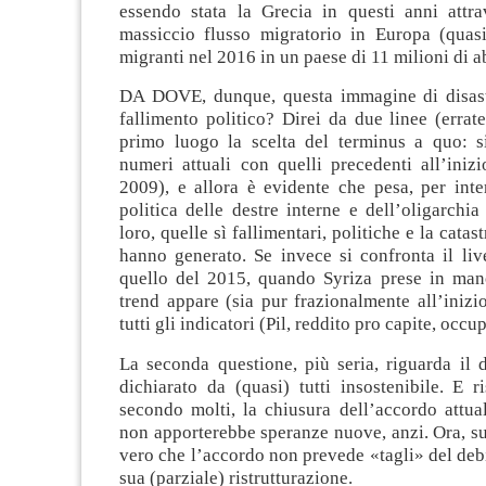
essendo stata la Grecia in questi anni attra
massiccio flusso migratorio in Europa (quas
migranti nel 2016 in un paese di 11 milioni di ab
DA DOVE, dunque, questa immagine di disast
fallimento politico? Direi da due linee (errate
primo luogo la scelta del terminus a quo: s
numeri attuali con quelli precedenti all’inizio
2009), e allora è evidente che pesa, per inte
politica delle destre interne e dell’oligarchi
loro, quelle sì fallimentari, politiche e la catas
hanno generato. Se invece si confronta il liv
quello del 2015, quando Syriza prese in mano
trend appare (sia pur frazionalmente all’inizio
tutti gli indicatori (Pil, reddito pro capite, oc
La seconda questione, più seria, riguarda il 
dichiarato da (quasi) tutti insostenibile. E r
secondo molti, la chiusura dell’accordo attua
non apporterebbe speranze nuove, anzi. Ora, s
vero che l’accordo non prevede «tagli» del deb
sua (parziale) ristrutturazione.