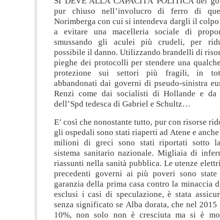
SI DEVE ALLA CAPACITÀ POLITICA del gove
pur chiuso nell’involucro di ferro di que
Norimberga con cui si intendeva dargli il colpo 
a evitare una macelleria sociale di propor
smussando gli aculei più crudeli, per rid
possibile il danno. Utilizzando brandelli di risor
pieghe dei protocolli per stendere una qualche, 
protezione sui settori più fragili, in tot
abbandonati dai governi di pseudo-sinistra eu
Renzi come dai socialisti di Hollande e da q
dell’Spd tedesca di Gabriel e Schultz…
E’ così che nonostante tutto, pur con risorse rid
gli ospedali sono stati riaperti ad Atene e anche
milioni di greci sono stati riportati sotto l
sistema sanitario nazionale. Migliaia di infer
riassunti nella sanità pubblica. Le utenze elettr
precedenti governi ai più poveri sono state r
garanzia della prima casa contro la minaccia 
esclusi i casi di speculazione, è stata assic
senza significato se Alba dorata, che nel 2015 
10%, non solo non è cresciuta ma si è molt