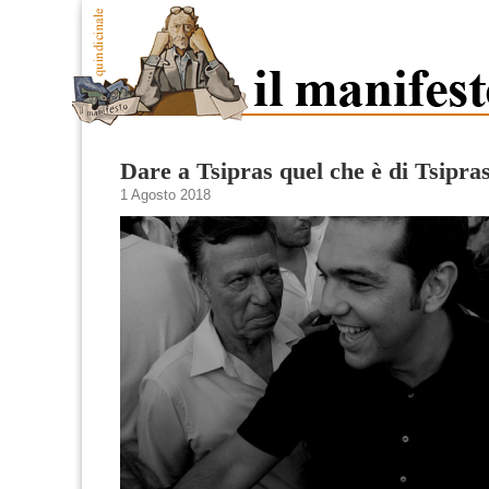
Dare a Tsipras quel che è di Tsipra
1 Agosto 2018