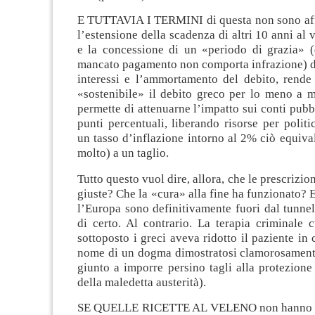
E TUTTAVIA I TERMINI di questa non sono affat
l’estensione della scadenza di altri 10 anni al 
e la concessione di un «periodo di grazia» (q
mancato pagamento non comporta infrazione) di 
interessi e l’ammortamento del debito, rende 
«sostenibile» il debito greco per lo meno a m
permette di attenuarne l’impatto sui conti pubb
punti percentuali, liberando risorse per politi
un tasso d’inflazione intorno al 2% ciò equiva
molto) a un taglio.
Tutto questo vuol dire, allora, che le prescrizi
giuste? Che la «cura» alla fine ha funzionato? E
l’Europa sono definitivamente fuori dal tunnel
di certo. Al contrario. La terapia criminale 
sottoposto i greci aveva ridotto il paziente in 
nome di un dogma dimostratosi clamorosamente
giunto a imporre persino tagli alla protezione
della maledetta austerità).
SE QUELLE RICETTE AL VELENO non hanno di