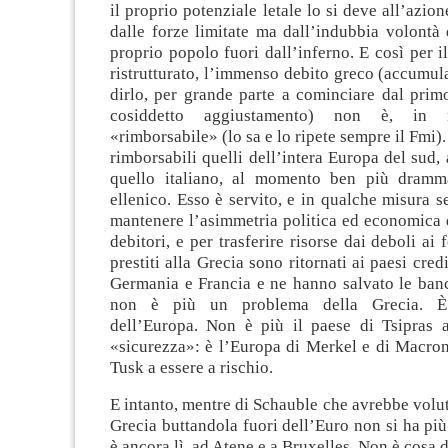
il proprio potenziale letale lo si deve all’azio
dalle forze limitate ma dall’indubbia volontà d
proprio popolo fuori dall’inferno. E così per il
ristrutturato, l’immenso debito greco (accumul
dirlo, per grande parte a cominciare dal pri
cosiddetto aggiustamento) non è, in 
«rimborsabile» (lo sa e lo ripete sempre il Fmi
rimborsabili quelli dell’intera Europa del sud,
quello italiano, al momento ben più dramma
ellenico. Esso è servito, e in qualche misura s
mantenere l’asimmetria politica ed economica d
debitori, e per trasferire risorse dai deboli ai 
prestiti alla Grecia sono ritornati ai paesi credi
Germania e Francia e ne hanno salvato le ban
non è più un problema della Grecia. 
dell’Europa. Non è più il paese di Tsipras 
«sicurezza»: è l’Europa di Merkel e di Macron
Tusk a essere a rischio.
E intanto, mentre di Schauble che avrebbe vol
Grecia buttandola fuori dell’Euro non si ha più 
è ancora lì, ad Atene e a Bruxelles. Non è cosa 