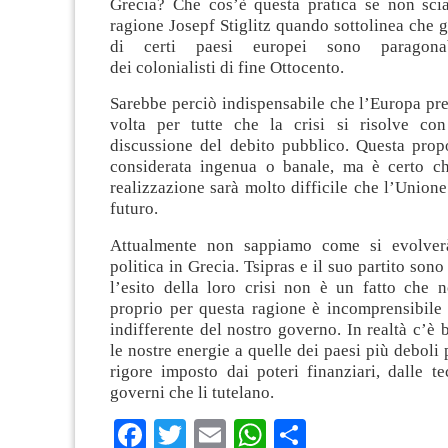
Grecia? Che cos’è questa pratica se non sc
ragione Josepf Stiglitz quando sottolinea che g
di certi paesi europei sono paragona
dei colonialisti di fine Ottocento.
Sarebbe perciò indispensabile che l’Europa pr
volta per tutte che la crisi si risolve co
discussione del debito pubblico. Questa prop
considerata ingenua o banale, ma è certo c
realizzazione sarà molto difficile che l’Union
futuro.
Attualmente non sappiamo come si evolverà
politica in Grecia. Tsipras e il suo partito sono
l’esito della loro crisi non è un fatto che n
proprio per questa ragione è incomprensibile 
indifferente del nostro governo. In realtà c’è 
le nostre energie a quelle dei paesi più deboli 
rigore imposto dai poteri finanziari, dalle t
governi che li tutelano.
Facebook
Twitter
Email
WhatsApp
Condividi