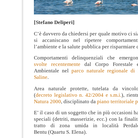
[Stefano Deliperi]
C’è davvero da chiedersi per quale motivo ci s
si accaniscano nel ripetere comportamen
l’ambiente e la salute pubblica per risparmiare q
Comportamenti delinquenziali che emerg
svolte recentemente
dal Corpo Forestale e
Ambientale nel
parco naturale regionale di
Saline
.
Area naturale protette, tutelata da vincol
(
decreto legislativo n. 42/2004 e s.m.i.
), rien
Natura 2000
, disciplinato da
piano territoriale 
E’ il caso di un soggetto che in più occasioni ha
speciali (detriti, masserizie, ecc.) con la finali
tratto di zona umida in località Perda
Bentu (Quartu S. Elena).