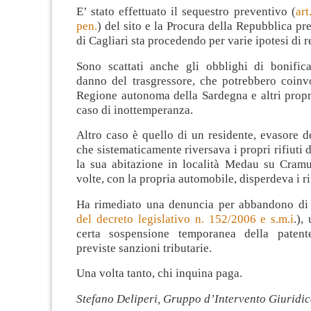
E’ stato effettuato il sequestro preventivo (
art
pen.
) del sito e la Procura della Repubblica pre
di Cagliari sta procedendo per varie ipotesi di r
Sono scattati anche gli obblighi di bonific
danno del trasgressore, che potrebbero coinv
Regione autonoma della Sardegna e altri proprie
caso di inottemperanza.
Altro caso è quello di un residente, evasore d
che sistematicamente riversava i propri rifiuti 
la sua abitazione in località Medau su Cramu 
volte, con la propria automobile, disperdeva i rif
Ha rimediato una denuncia per abbandono di r
del decreto legislativo n. 152/2006 e s.m.i
.),
certa sospensione temporanea della patent
previste sanzioni tributarie.
Una volta tanto, chi inquina paga.
Stefano Deliperi, Gruppo d’Intervento Giuridi