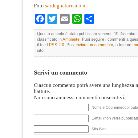
Foto
sardegnaturismo.it
Facebook
Twitter
Email
WhatsApp
Condividi
Questo articolo è stato pubblicato venerdì, 19 Dicembre 
classificato in
Ambiente
. Puoi seguire i commenti a quest
il feed
RSS 2.0
. Puoi
inviare un commento
, o fare un
tr
sito.
Scrivi un commento
Ciascun commento potrà avere una lunghezza 
battute.
Non sono ammessi commenti consecutivi.
Nome e Cognomeobbligato
E-mail (non verrà pubblicata
Sito Web