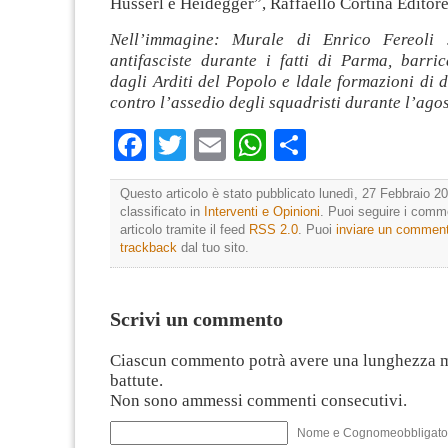
Husserl e Heidegger”, Raffaello Cortina Editore
Nell’immagine: Murale di Enrico Fereoli s
antifasciste durante i fatti di Parma, barric
dagli Arditi del Popolo e ldale formazioni di d
contro l’assedio degli squadristi durante l’ago
Facebook
Twitter
Email
WhatsApp
Condividi
Questo articolo è stato pubblicato lunedì, 27 Febbraio 20
classificato in
Interventi e Opinioni
. Puoi seguire i comm
articolo tramite il feed
RSS 2.0
. Puoi
inviare un commen
trackback
dal tuo sito.
Scrivi un commento
Ciascun commento potrà avere una lunghezza 
battute.
Non sono ammessi commenti consecutivi.
Nome e Cognomeobbligato