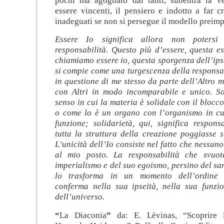
pochi ma agognato dai tanti, subentra la v
essere vincenti, il pensiero e indotto a far c
inadeguati se non si persegue il modello preimp
Essere Io significa allora non potersi 
responsabilità. Questo più d’essere, questa e
chiamiamo essere io, questa sporgenza dell’ipse
si compie come una turgescenza della responsa
in questione di me stesso da parte dell’Altro m
con Altri in modo incomparabile e unico. So
senso in cui la materia è solidale con il blocco
o come lo è un organo con l’organismo in cu
funzione; solidarietà, qui, significa respons
tutta la struttura della creazione poggiasse s
L’unicità dell’Io consiste nel fatto che nessun
al mio posto. La responsabilità che svuot
imperialismo e del suo egoismo, persino del s
lo trasforma in un momento dell’ordine 
conferma nella sua ipseità, nella sua funzi
dell’universo.
“
La Diaconia
”
da: E. Lèvinas, “Scoprire 