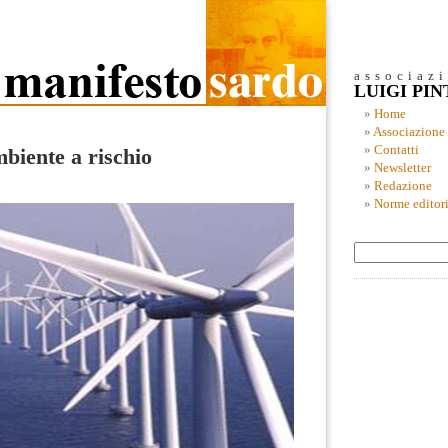
associaz
LUIGI PI
Home
Associazione
Contatti
biente a rischio
Newsletter
Redazione
Norme editori