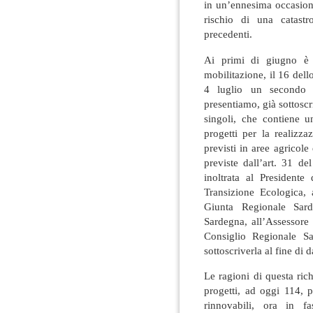
in un’ennesima occasione p
rischio di una catast
precedenti.
Ai primi di giugno è 
mobilitazione, il 16 del
4 luglio un secondo 
presentiamo, già sottosc
singoli, che contiene u
progetti per la realizza
previsti in aree agricole 
previste dall’art. 31 de
inoltrata al Presidente
Transizione Ecologica, 
Giunta Regionale Sarda
Sardegna, all’Assessore
Consiglio Regionale Sar
sottoscriverla al fine di
Le ragioni di questa ric
progetti, ad oggi 114, 
rinnovabili, ora in f