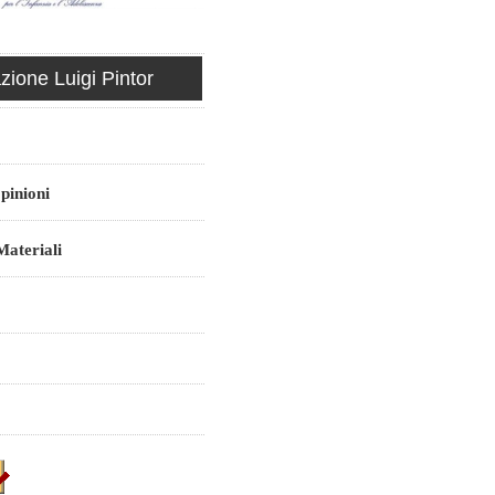
ione Luigi Pintor
pinioni
ateriali