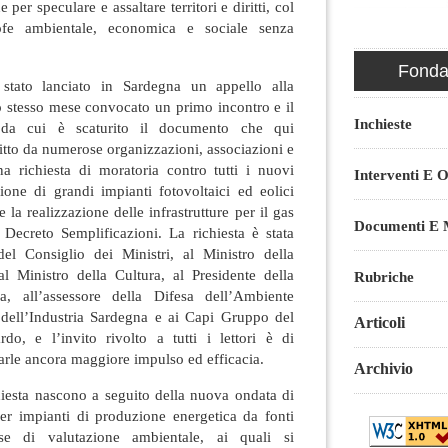
er speculare e assaltare territori e diritti, col
rofe ambientale, economica e sociale senza
Fondaz
stato lanciato in Sardegna un appello alla
lo stesso mese convocato un primo incontro e il
Inchieste
da cui è scaturito il documento che qui
ritto da numerose organizzazioni, associazioni e
na richiesta di moratoria contro tutti i nuovi
Interventi E O
zione di grandi impianti fotovoltaici ed eolici
e la realizzazione delle infrastrutture per il gas
Documenti E M
l Decreto Semplificazioni. La richiesta è stata
 del Consiglio dei Ministri, al Ministro della
al Ministro della Cultura, al Presidente della
Rubriche
, all’assessore della Difesa dell’Ambiente
 dell’Industria Sardegna e ai Capi Gruppo del
Articoli
do, e l’invito rivolto a tutti i lettori è di
 darle ancora maggiore impulso ed efficacia.
Archivio
hiesta nascono a seguito della nuova ondata di
per impianti di produzione energetica da fonti
ase di valutazione ambientale, ai quali si