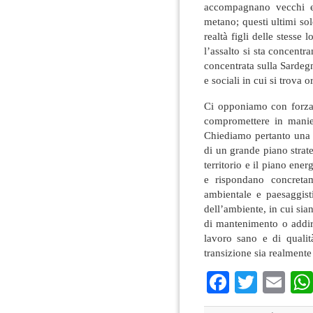
accompagnano vecchi e 
metano; questi ultimi so
realtà figli delle stesse
l’assalto si sta concentr
concentrata sulla Sardegn
e sociali in cui si trova
Ci opponiamo con forza 
compromettere in maniera
Chiediamo pertanto una p
di un grande piano strate
territorio e il piano ener
e rispondano concretame
ambientale e paesaggist
dell’ambiente, in cui siano
di mantenimento o addiri
lavoro sano e di qualit
transizione sia realmente
Faceboo
Twitte
Em