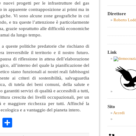
nuovi progetti per le infrastrutture del gas
lo in apparente contrapposizione ai primi ma in
Direttore
 logiche. Vi sono alcune zone geografiche in cui
Roberto Lod
ando, e tra queste l’attenzione è particolarmente
a, grazie soprattutto alle difficoltà economiche
 oramai da lungo tempo.
a queste politiche predatorie che rischiano di
Link
 irreversibile il territorio e il nostro futuro.
ausa di riflessione in attesa dell’elaborazione
gico, all’interno del quale la pianificazione del
getico siano funzionali ai nostri reali fabbisogni
nte ai criteri di sostenibilità, salvaguardia
ica, di tutela dei beni comuni, della salute e
 garantiti servizi di qualità e accessibili a tutti,
ttura crescita dei livelli occupazionali, per un
à e maggiore ricchezza per tutti. Affinché la
Sito
 ecologica e a vantaggio del pianeta intero.
Accedi
k
r
ail
WhatsApp
Condividi