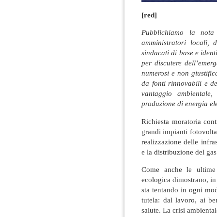
[red]
Pubblichiamo la nota 
amministratori locali, 
sindacati di base e ident
per discutere dell’emer
numerosi e non giustific
da fonti rinnovabili e d
vantaggio ambientale,
produzione di energia ele
Richiesta moratoria contr
grandi impianti fotovoltai
realizzazione delle infra
e la distribuzione del ga
Come anche le ultime d
ecologica dimostrano, i
sta tentando in ogni mo
tutela: dal lavoro, ai be
salute. La crisi ambienta