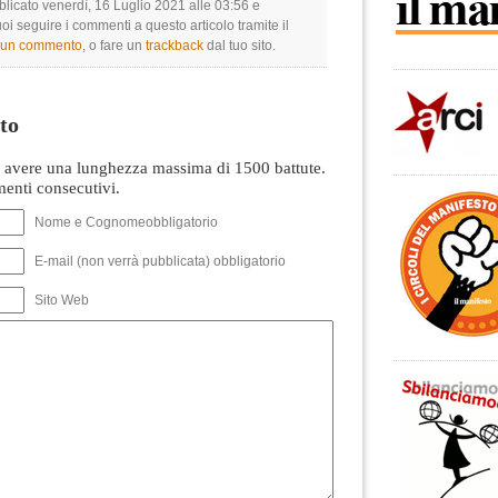
blicato venerdì, 16 Luglio 2021 alle 03:56 e
uoi seguire i commenti a questo articolo tramite il
e un commento
, o fare un
trackback
dal tuo sito.
to
avere una lunghezza massima di 1500 battute.
nti consecutivi.
Nome e Cognomeobbligatorio
E-mail (non verrà pubblicata) obbligatorio
Sito Web