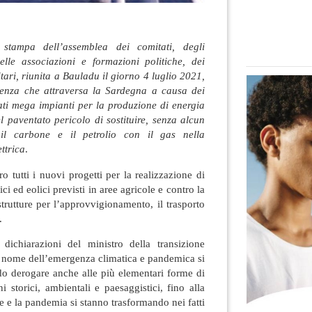
stampa dell’assemblea dei comitati, degli
delle associazioni e formazioni politiche, dei
itari, riunita a Bauladu il giorno 4 luglio 2021,
genza che attraversa la Sardegna a causa dei
ati mega impianti per la produzione di energia
el paventato pericolo di sostituire, senza alcun
 il carbone e il petrolio con il gas nella
ttrica
.
o tutti i nuovi progetti per la realizzazione di
ci ed eolici previsti in aree agricole e contro la
strutture per l’approvvigionamento, il trasporto
s.
ichiarazioni del ministro della transizione
n nome dell’emergenza climatica e pandemica si
do derogare anche alle più elementari forme di
ni storici, ambientali e paesaggistici, fino alla
le e la pandemia si stanno trasformando nei fatti