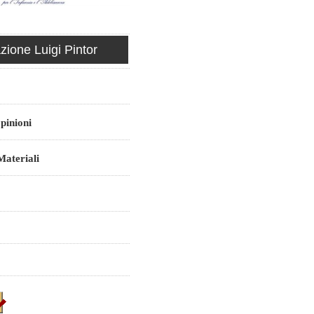
ione Luigi Pintor
pinioni
ateriali