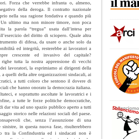
tori. Forza che verrebbe infranta o, almeno,
negativo della deroga. Il contratto nazionale
oprio nella sua ragione fondativa e quando più
. Un ultimo ma non minore timore, non poca
ita la parola “tregua” usata dall’intesa per
l’esercizio del diritto di sciopero. Quale altra
 strumento di difesa, da usare o anche solo da
nibilità ed integrità, resterebbe ai lavoratori a
mpre crescente ed invasivo del capitale?
righe tutta la nostra apprensione di vecchi
dei lavoratori, la esprimiamo ai dirigenti della
a quelli della altre organizzazioni sindacali, ai
cratici, a tutti coloro che sentono il dovere di
ociali che hanno onorato la democrazia italiana.
ateci, e soprattutto ascoltate le lavoratrici e i
nfine, a tutte le forze politiche democratiche,
 di dar vita ad uno spazio pubblico aperto a tutti
aggio storico nelle relazioni sociali del paese.
onsapevoli che, senza l’assunzione di una
sinistre, in questa nuova fase, risulterebbero
rdo tra la Confindustria ed i sindacati non è