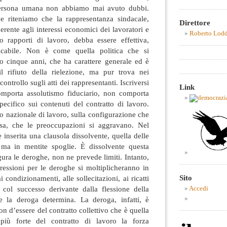
persona umana non abbiamo mai avuto dubbi.
e riteniamo che la rappresentanza sindacale,
Direttore
erente agli interessi economici dei lavoratori e
Roberto Lod
ro rapporti di lavoro, debba essere effettiva,
ificabile. Non è come quella politica che si
 o cinque anni, che ha carattere generale ed è
l rifiuto della rielezione, ma pur trova nei
ontrollo sugli atti dei rappresentanti. Iscriversi
Link
mporta assolutismo fiduciario, non comporta
ecifico sui contenuti del contratto di lavoro.
to nazionale di lavoro, sulla configurazione che
tesa, che le preoccupazioni si aggravano. Nel
 inserita una clausola dissolvente, quella delle
 ma in mentite spoglie. È dissolvente questa
ura le deroghe, non ne prevede limiti. Intanto,
e pressioni per le deroghe si moltiplicheranno in
Sito
 condizionamenti, alle sollecitazioni, ai ricatti
i col successo derivante dalla flessione della
Accedi
he la deroga determina. La deroga, infatti, è
on d’essere del contratto collettivo che è quella
più forte del contratto di lavoro la forza