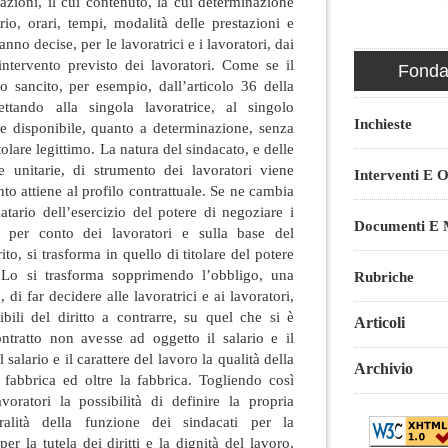
tazioni, il cui contenuto, la cui determinazione
ario, orari, tempi, modalità delle prestazioni e
anno decise, per le lavoratrici e i lavoratori, dai
intervento previsto dei lavoratori. Come se il
Fondaz
llo sancito, per esempio, dall’articolo 36 della
ttando alla singola lavoratrice, al singolo
Inchieste
re disponibile, quanto a determinazione, senza
tolare legittimo. La natura del sindacato, e delle
e unitarie, di strumento dei lavoratori viene
Interventi E O
to attiene al profilo contrattuale. Se ne cambia
atario dell’esercizio del potere di negoziare i
Documenti E M
o, per conto dei lavoratori e sulla base del
to, si trasforma in quello di titolare del potere
. Lo si trasforma sopprimendo l’obbligo, una
Rubriche
, di far decidere alle lavoratrici e ai lavoratori,
tibili del diritto a contrarre, su quel che si è
Articoli
ntratto non avesse ad oggetto il salario e il
 salario e il carattere del lavoro la qualità della
Archivio
fabbrica ed oltre la fabbrica. Togliendo così
avoratori la possibilità di definire la propria
ralità della funzione dei sindacati per la
r la tutela dei diritti e la dignità del lavoro,