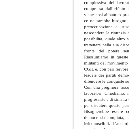
complessiva dei lavora
compressa dall´effetto 
viene così abbattuto pr
ce ne sarebbe bisogno
preoccupazione ci susc
nascondere la rinunzia al
possibilità, quale altro
trattenere nella sua dispo
fronte del potere se
Riassumiamo in queste 
militanti del movimento 
CGIL e, con pari fervore, 
leaders dei partiti demo
difendere le conquiste s
Con una preghiera: ascolt
lavoratori. Chiediamo, i
progressiste e di sinistra
per discutere questo pass
Bisognerebbe essere c
democrazia compiuta, le 
irriconoscibili. L’acco