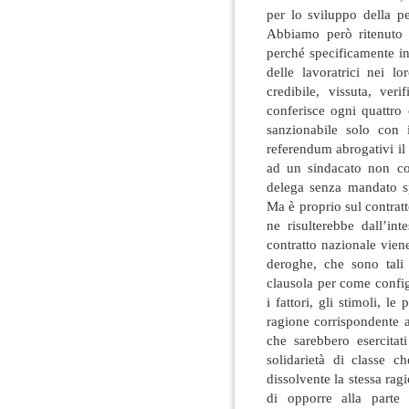
per lo sviluppo della 
Abbiamo però ritenuto 
perché specificamente in
delle lavoratrici nei lo
credibile, vissuta, ver
conferisce ogni quattro
sanzionabile solo con i
referendum abrogativi il c
ad un sindacato non co
delega senza mandato sp
Ma è proprio sul contrat
ne risulterebbe dall’in
contratto nazionale viene
deroghe, che sono tali
clausola per come config
i fattori, gli stimoli, l
ragione corrispondente ai
che sarebbero esercitat
solidarietà di classe c
dissolvente la stessa ragi
di opporre alla parte 