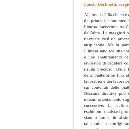
Fausto Bertinotti, Serg
Allarma la falla che si è 
dei principi economico-s
l’intesa intervenuta tra
dall’altra. Le maggiori 
riavviare così un proces
auspicabile. Ma la part
L’intesa sancisce una comp
e uno snaturamento dell
lavoratori di decidere con
risulta precluso. Dalla
delle piattaforme fino a
lavoratrici e dei lavorato
sui contenuti delle pia
Nessuna direttiva può e
nessun orientamento sugg
successive. La defini
escludono qualsiasi pron
siano o non iscritti ai si
tal modo a configurar