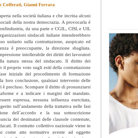
io Cofferati, Gianni Ferrara
aperta nella società italiana e che incrina alcuni
ociali della nostra democrazia. A provocarla è
 Confindustria, da una parte e CGIL, CISL e UIL
organizzazioni
sindacali italiane intenderebbero
so unitario sulla contrattazione, auspicato ed
enza è preoccupante, la direzione sbagliata.
ressione intollerabile dei diritti dei lavoratori
a natura stessa del sindacato. Il diritto dei
 il proprio voto sugli esiti della contrattazione
 fase iniziale del procedimento di formazione
lla loro conclusione, qualsiasi intervento delle
ri è precluso. Scompare il diritto di pronunziarsi
ttaforme e a indicare i margini del mandato.
ssere espressa, nessuna influenza esercitata,
erito sull’andamento della trattativa nelle fasi
zione dell´accordo e la sua sottoscrizione
uncia dei destinatari delle clausole contenute,
ndacati. Il contratto collettivo nazionale viene in
si come atto normativo avente ad oggetto