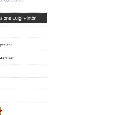
ione Luigi Pintor
pinioni
ateriali