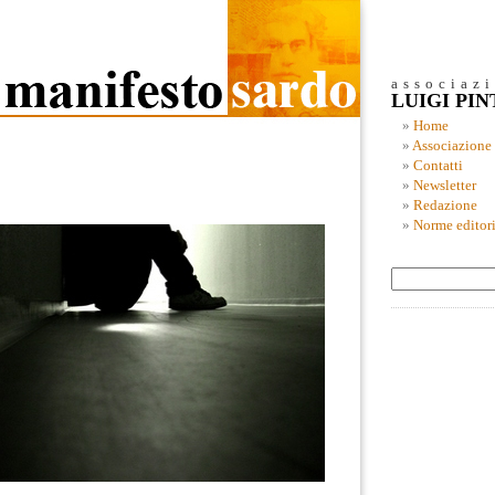
associaz
LUIGI PI
Home
Associazione
Contatti
Newsletter
Redazione
Norme editori