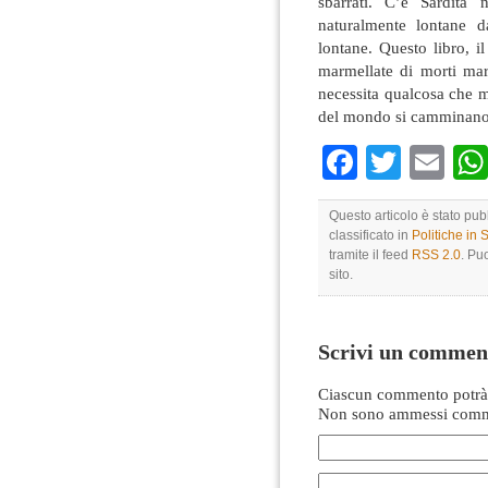
sbarrati. C’è Sardità 
naturalmente lontane da
lontane. Questo libro, i
marmellate di morti mart
necessita qualcosa che
del mondo si camminano 
Faceboo
Twitte
Em
Questo articolo è stato pu
classificato in
Politiche in
tramite il feed
RSS 2.0
. Pu
sito.
Scrivi un commen
Ciascun commento potrà 
Non sono ammessi comme