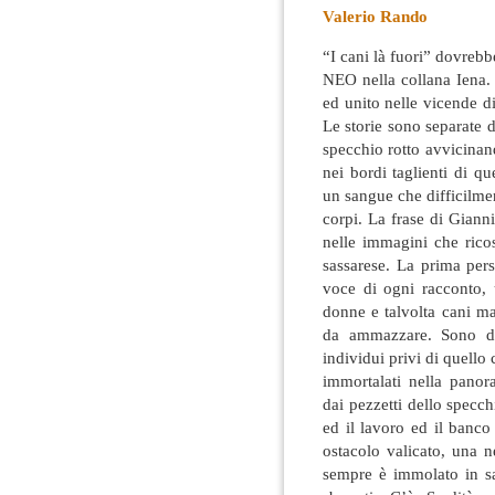
Valerio Rando
“I cani là fuori” dovrebb
NEO nella collana Iena.
ed unito nelle vicende d
Le storie sono separate 
specchio rotto avvicinand
nei bordi taglienti di 
un sangue che difficilmen
corpi. La frase di Gianni
nelle immagini che ricos
sassarese. La prima pers
voce di ogni racconto, 
donne e talvolta cani ma
da ammazzare. Sono dis
individui privi di quell
immortalati nella panor
dai pezzetti dello specch
ed il lavoro ed il banc
ostacolo valicato, una n
sempre è immolato in sa