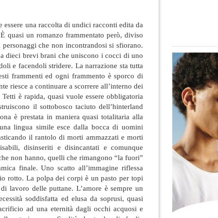
e essere una raccolta di undici racconti edita da
 È quasi un romanzo frammentato però, diviso
i personaggi che non incontrandosi si sfiorano.
da dieci brevi brani che uniscono
i cocci di uno
oli e facendoli stridere. La narrazione sta tutta
questi frammenti ed ogni frammento è sporco di
te riesce a continuare a scorrere all’interno dei
 Tetti è rapida, quasi vuole essere obbligatoria
truiscono il sottobosco taciuto dell’hinterland
ona è prestata in maniera quasi totalitaria alla
una lingua simile esce dalla bocca di uomini
sticando il rantolo di morti ammazzati e morti
abili, disinseriti e disincantati e comunque
o che non hanno, quelli che rimangono “la fuori”
amica finale. Uno scatto all’immagine riflessa
io rotto. La polpa dei corpi è un pasto per topi
o di lavoro delle puttane. L’amore è sempre un
ecessità soddisfatta ed elusa da soprusi, quasi
crificio ad una eternità dagli occhi acquosi e