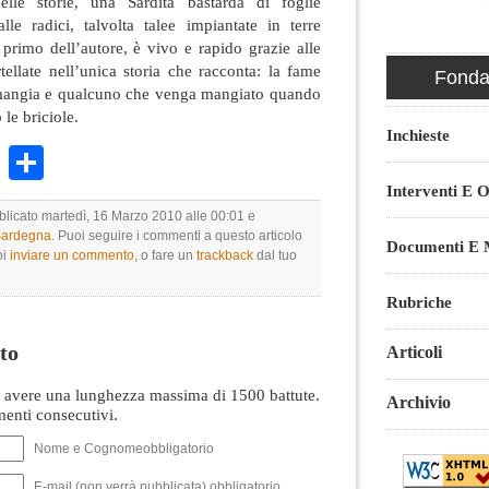
nelle storie, una Sardità bastarda di foglie
lle radici, talvolta talee impiantate in terre
l primo dell’autore, è vivo e rapido grazie alle
ellate nell’unica storia che racconta: la fame
Fondaz
 mangia e qualcuno che venga mangiato quando
le briciole.
Inchieste
k
r
ail
WhatsApp
Condividi
Interventi E O
bblicato martedì, 16 Marzo 2010 alle 00:01 e
 Sardegna
. Puoi seguire i commenti a questo articolo
Documenti E M
oi
inviare un commento
, o fare un
trackback
dal tuo
Rubriche
to
Articoli
avere una lunghezza massima di 1500 battute.
Archivio
nti consecutivi.
Nome e Cognomeobbligatorio
E-mail (non verrà pubblicata) obbligatorio