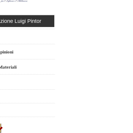
ione Luigi Pintor
pinioni
ateriali