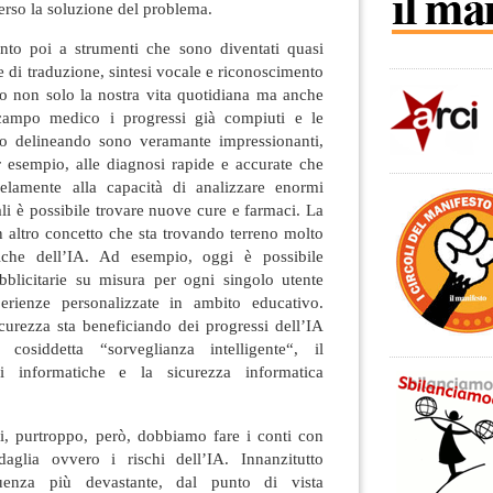
erso la soluzione del problema.
nto poi a strumenti che sono diventati quasi
e di traduzione, sintesi vocale e riconoscimento
no non solo la nostra vita quotidiana ma anche
 campo medico i progressi già compiuti e le
no delineando sono veramante impressionanti,
 esempio, alle diagnosi rapide e accurate che
lelamente alla capacità di analizzare enormi
ali è possibile trovare nuove cure e farmaci. La
 altro concetto che sta trovando terreno molto
tipiche dell’IA. Ad esempio, oggi è possibile
blicitarie su misura per ogni singolo utente
erienze personalizzate in ambito educativo.
icurezza sta beneficiando dei progressi dell’IA
osiddetta “sorveglianza intelligente“, il
di informatiche e la sicurezza informatica
ivi, purtroppo, però, dobbiamo fare i conti con
daglia ovvero i rischi dell’IA. Innanzitutto
uenza più devastante, dal punto di vista