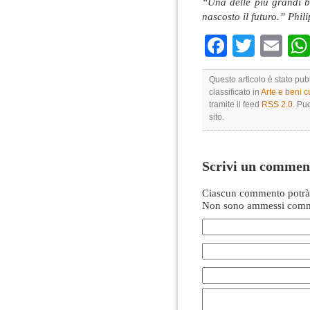
“Una delle più grandi b
nascosto il futuro.” Phil
Faceboo
Twitte
Em
Questo articolo è stato pu
classificato in
Arte e beni cu
tramite il feed
RSS 2.0
. Pu
sito.
Scrivi un commen
Ciascun commento potrà 
Non sono ammessi comme