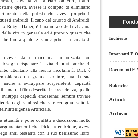
roidi, salva la vita a Harrison Ford, l‘altro
ostante questi, avesse il compito di eliminarlo
rtimento della polizia che aveva proprio il
questi androidi. Il capo del gruppo di Androidi,
Fondaz
to Rutger Hauer, è innamorato della vita, ma
ì della vita in generale ed è proprio questo che
Inchieste
i che fino a qualche istante prima ha tentato di
Interventi E O
riceve dalla macchina umanizzata un
bisogna rispettare la vita di tutti, anche di
Documenti E M
ente, attentano alla nostra incolumità. Dick è
considerato un grande scrittore, ma la sua
o anche a sviluppare sorprendenti capacità
Rubriche
il tema del film descritto in precedenza, quello
 sviluppa capacità emozionali sembra trovare
Articoli
teorie degli studiosi che si raccolgono sotto la
ell‘Intelligenza Artificiale.
Archivio
a attualità e pone conflitti e discussioni molto
te argomentazioni che Dick, in embrione, aveva
degli anni Sessanta con il suo bellissimo libro.