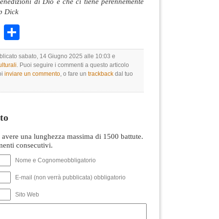
enedizioni di Dio è che ci tiene perennemente
ip Dick
k
r
ail
WhatsApp
Condividi
bblicato sabato, 14 Giugno 2025 alle 10:03 e
lturali
. Puoi seguire i commenti a questo articolo
oi
inviare un commento
, o fare un
trackback
dal tuo
to
avere una lunghezza massima di 1500 battute.
nti consecutivi.
Nome e Cognomeobbligatorio
E-mail (non verrà pubblicata) obbligatorio
Sito Web