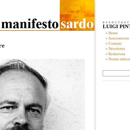
associaz
LUIGI PI
Home
Associazione
Contatti
re
Newsletter
Redazione
Norme editori