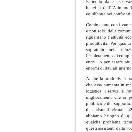
Partendo dalle osserva
benefici dell’IA in mo
equilibrata nei confronti
Cominciamo con i vantagg
e non solo, delle comuni
riguardano l’attività e
produttività. Per quant
soprattutto nella ridu
l’espletamento di compit
entry“ o per essere più 
enormi di dati all’interno
Anche la produttività tr
che essa aumenta in mani
logistica, i servizi e l’
miglioramenti che si po
pubblico e del supporto.
di assistenti virtuali 
abbiamo bisogno di qua
qualche problema tecn
questi assistenti dalla v