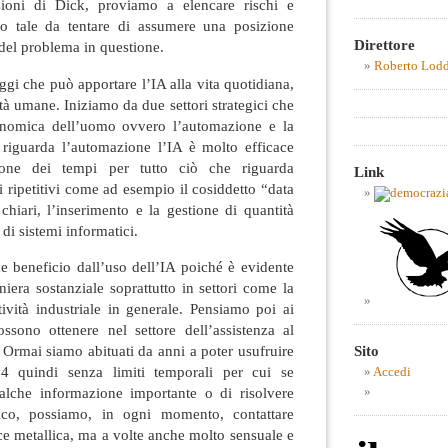
zioni di Dick, proviamo a elencare rischi e
do tale da tentare di assumere una posizione
Direttore
 del problema in questione.
Roberto Lod
i che può apportare l’IA alla vita quotidiana,
tà umane. Iniziamo da due settori strategici che
conomica dell’uomo ovvero l’automazione e la
o riguarda l’automazione l’IA è molto efficace
zione dei tempi per tutto ciò che riguarda
Link
i ripetitivi come ad esempio il cosiddetto “data
chiari, l’inserimento e la gestione di quantità
 di sistemi informatici.
ae beneficio dall’uso dell’IA poiché è evidente
era sostanziale soprattutto in settori come la
attività industriale in generale. Pensiamo poi ai
ssono ottenere nel settore dell’assistenza al
 Ormai siamo abituati da anni a poter usufruire
Sito
h24 quindi senza limiti temporali per cui se
Accedi
lche informazione importante o di risolvere
ico, possiamo, in ogni momento, contattare
oce metallica, ma a volte anche molto sensuale e