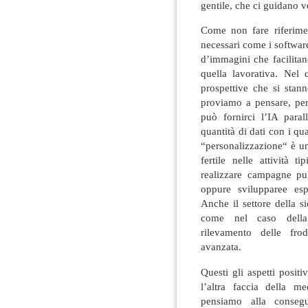
gentile, che ci guidano v
Come non fare riferime
necessari come i softwar
d’immagini che facilita
quella lavorativa. Nel
prospettive che si stan
proviamo a pensare, per
può fornirci l’IA paral
quantità di dati con i qu
“personalizzazione“ è un
fertile nelle attività 
realizzare campagne pub
oppure svilupparee esp
Anche il settore della s
come nel caso della c
rilevamento delle fro
avanzata.
Questi gli aspetti posit
l’altra faccia della me
pensiamo alla conseg