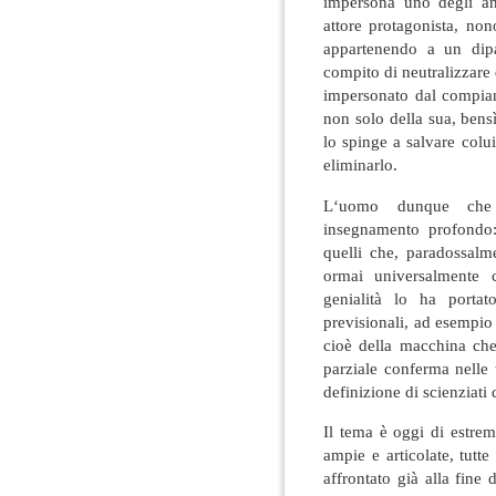
impersona uno degli and
attore protagonista, non
appartenendo a un dipa
compito di neutralizzare 
impersonato dal compian
non solo della sua, bens
lo spinge a salvare colu
eliminarlo.
L‘uomo dunque che 
insegnamento profondo: 
quelli che, paradossalm
ormai universalmente 
genialità lo ha portat
previsionali, ad esempio 
cioè della macchina che
parziale conferma nelle 
definizione di scienziati d
Il tema è oggi di estrem
ampie e articolate, tut
affrontato già alla fine 