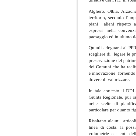
Alghero, Olbia, Arzache
territorio, secondo l’im
piani alieni rispetto a
espressi nella convenz
paesaggio ed in ultimo da
Quindi adeguarsi al PPR
scegliere di legare le pr
preservazione del patrim
dei Comuni che ha realiz
e innovazione, fornendo 
dovere di valorizzare.
In tale contesto il DDL 
Giunta Regionale, pur r
nelle scelte di pianifi
particolare per quanto rig
Risaltano alcuni articol
linea di costa, la poss
volumetrie esistenti del