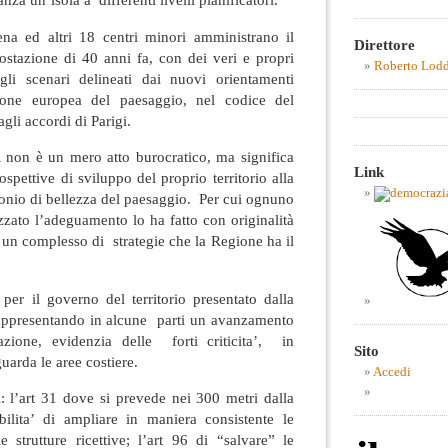
na ed altri 18 centri minori amministrano il
Direttore
postazione di 40 anni fa, con dei veri e propri
Roberto Lod
gli scenari delineati dai nuovi orientamenti
ione europea del paesaggio, nel codice del
gli accordi di Parigi.
 non è un mero atto burocratico, ma significa
Link
ospettive di sviluppo del proprio territorio alla
onio di bellezza del paesaggio. Per cui ognuno
zato l’adeguamento lo ha fatto con originalità
un complesso di strategie che la Regione ha il
per il governo del territorio presentato dalla
appresentando in alcune parti un avanzamento
cazione, evidenzia delle forti criticita’, in
Sito
uarda le aree costiere.
Accedi
i: l’art 31 dove si prevede nei 300 metri dalla
ibilita’ di ampliare in maniera consistente le
le strutture ricettive; l’art 96 di “salvare” le