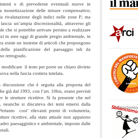
sistenti e di prevederne eventuali nuove in
ulla monetizzazione delle misure compensative;
lla rivalutazione degli indici nelle zone F; ma
 lascia un’ampia discrezionalità, attraverso gli
le che si potrebbe arrivare persino a realizzare
izi in aree oggi di grande pregio ambientale, in
za esiste un insieme di articoli che propongono
 della pianificazione del paesaggio tali da
so retrogrado.
modificare il testo per porre un chiaro divieto
ova nella fascia costiera tutelata.
a discussione che è seguita alla proposta del
e già dal 1993, con l’art. 10bis, erano previsti
r le strutture ricettive. Si fa presente che nel
 neanche si discuteva dei temi emersi dalla
ertanto cosi’ rilevanti premi di volumetria,
utture ricettive, alla stato attuale non appaiono
adro paesaggistico e ambientale, imposto dalle
onali.