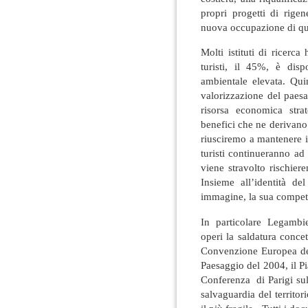
propri progetti di rigen
nuova occupazione di qua
Molti istituti di ricerc
turisti, il 45%, è dis
ambientale elevata. Quind
valorizzazione del paes
risorsa economica stra
benefici che ne derivano 
riusciremo a mantenere int
turisti continueranno ad
viene stravolto rischier
Insieme all’identità d
immagine, la sua competit
In particolare Legambi
operi la saldatura conce
Convenzione Europea del
Paesaggio del 2004, il P
Conferenza di Parigi sul c
salvaguardia del territor