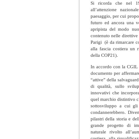
Si ricorda che nel 1
all’attenzione nazion
paesaggio, per cui propo
futuro ed ancora una v
apripista del modo nuov
contenuto nelle direttiv
Parigi (è da rimarcare c
alla fascia costiera un 
della COP21).
In accordo con la CGI
documento per affermare 
“attive” della salvaguardi
di qualità, sullo svil
innovativi che incorpo
quel marchio distintivo c
sottosviluppo a cui gli
condannerebbero. Diven
pilastri della storia e 
grande progetto di im
naturale rivolto all’aum
costiera, alla riqualifica