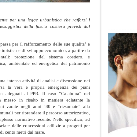
nte per una legge urbanistica che rafforzi i
aesaggistici della fascia costiera previsti dal
 passa per il rafforzamento delle sue qualita’ e
e turistica e di sviluppo economico, a partire da
entali: protezione del sistema costiero, e
stica, ambientale ed energetica del patrimonio
a intensa attività di analisi e discussione nei
ersa la vera e propria emergenza dei piani
on adeguati al PPR. Il caso “Calabona” nel
messo in risalto in maniera eclatante la
ioni varate negli anni ’80 e “riesumate” alla
omunali per riprendere il percorso autorizzativo,
complesso normativo recente. Nello specifico, ad
sciate delle concessioni edilizie a progetti per
 di cento metri dal mare.