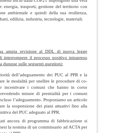
documenti usciti dalla COP21 impongono una vera
: energia, trasporti, gestione del territorio con
one ambientale e quindi della sua resilienza,
bani, edilizia, industria, tecnologie, materiali.
na ampia revisione al DDL di nuova legge
di interrompere il processo positivo intrapreso
a dunque sulle seguenti questioni:
priorità dell’adeguamento dei PUC al PPR e la
are le modalità per snellire le procedure di co-
per incentivare i comuni che hanno in corso
revedendo misure di premialità per i comuni
ncluso l’adeguamento. Proponiamo un articolo
are la sospensione dei piani attuativi fino alla
initiva del PUC adeguato al PPR.
ati ancora di programma di fabbricazione si
mesi la nomina di un commissario ad ACTA per