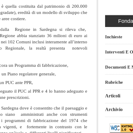
è quella costituita dal patrimonio di 200.000
egradate), eredità di un modello di sviluppo che
e aree costiere.
Fondaz
i dalla Regione in Sardegna si rileva che,
Regione abbia stanziato 36 milioni di euro ai
Inchieste
nei 102 Comuni inclusi interamente all’interno
co Regionale, la realtà presenta notevoli
Interventi E O
ora un Programma di fabbricazione,
Documenti E M
un Piano regolatore generale,
Rubriche
un PUC ante PPR,
guato il PUC al PPR e 4 lo hanno adeguato e
Articoli
ne prescrizioni.
 Sardegna dove è consentito che il paesaggio e
Archivio
orio siano amministrati anche con strumenti
li i programmi di fabbricazione del 1974 che
ra vigenti, e fortemente in contrasto con le
anza un’isola a differenti livelli pianificatori.