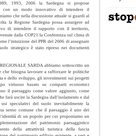
989, 1993, 2006 la Sardegna si propose
ale con un modo innovativo di intendere il
niamo che nella discussione attuale si guardi al
olta la Regione Sardegna possa assurgere ad
o di intendere il rapporto con il territorio,
e venute dalla COP21 la Conferenza sul clima di
ome l’intuizione del PPR del 2006 di assegnare
ruolo strategico è stato ripreso nei documenti
L REGIONALE SARDA abbiamo sottoscritto un
che bisogna lavorare a rafforzare le politiche
a e dello sviluppo, gli investimenti sui progetti
uppo virtuoso basato su comparti economici
rano il paesaggio come valore aggiunto, come
he farà uscire la Sardegna dall’isolamento e dal
 usi speculativi del suolo inevitabilmente la
ta senso comune che il paesaggio è uno dei
dell’identità di un popolo per cui proponiamo un
plementazione del patrimonio paesaggistico
ento della attrattività turistica della fascia
zione del patrimonio edilizio esistente, a veri e