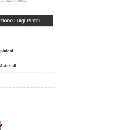
ione Luigi Pintor
pinioni
ateriali