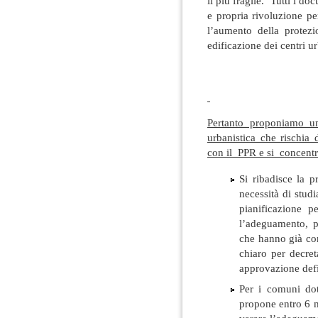
il più fragile. Tutti i 
e propria rivoluzione per
l’aumento della protezi
edificazione dei centri ur
Pertanto proponiamo u
urbanistica che rischia 
con il PPR e si concentr
Si ribadisce la 
necessità di studi
pianificazione 
l’adeguamento, p
che hanno già co
chiaro per decret
approvazione def
Per i comuni dot
propone entro 6 