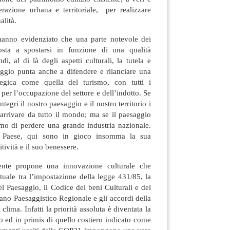
erazione urbana e territoriale, per realizzare
lità.
a hanno evidenziato che una parte notevole dei
posta a spostarsi in funzione di una qualità
i, al di là degli aspetti culturali, la tutela e
aggio punta anche a difendere e rilanciare una
tegica come quella del turismo, con tutti i
per l’occupazione del settore e dell’indotto. Se
egri il nostro paesaggio e il nostro territorio i
 arrivare da tutto il mondo; ma se il paesaggio
emo di perdere una grande industria nazionale.
el Paese, qui sono in gioco insomma la sua
ività e il suo benessere.
ente propone una innovazione culturale che
ttuale tra l’impostazione della legge 431/85, la
 Paesaggio, il Codice dei beni Culturali e del
iano Paesaggistico Regionale e gli accordi della
lima. Infatti la priorità assoluta è diventata la
io ed in primis di quello costiero indicato come