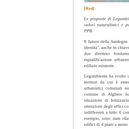
[Red]
Le proposte di Legambie
valori naturalistici e p
PPR.
ll futuro della Sardegna
identita’, anche in chiav
due direttrici fondam
riqualificazione urbani
edilizio esistente.
Legambiente ha svolto un
territori da cui è em
urbanistici comunali n
comune di Alghero ha 
situazione di lottizzaz
attenzione degli uffici c
indifferenti a tutto il 
esempio, sono state rila
edifici di 4 piani a meno