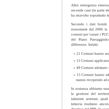
Altra emergenza emersa 
seconde case (in parte d
ha stravolto soprattutto l
Secondo i dati fornit
nonostante dal 2006 la 
comuni per varare i PUC 
del Piano Paesaggisti
differenze. Infatti:
21 Comuni hanno anc
13 Comuni applicano 
49 Comuni adottano 
15 Comuni hanno ade
stanno recependo alcu
In sostanza abbiamo una
la gestione del territ
talmente arretrati, qua
tuttavia risultano anco
direttive del PPR. In sost