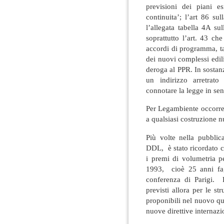
previsioni dei piani e
continuita’; l’art 86 s
l’allegata tabella 4A su
soprattutto l’art. 43 che
accordi di programma, ta
dei nuovi complessi edil
deroga al PPR. In sostan
un indirizzo arretrato
connotare la legge in sen
Per Legambiente occorre 
a qualsiasi costruzione nu
Più volte nella pubblic
DDL, è stato ricordato ch
i premi di volumetria pe
1993, cioè 25 anni fa,
conferenza di Parigi. P
previsti allora per le str
proponibili nel nuovo qu
nuove direttive internazi