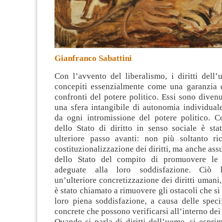
Gianfranco Sabattini
Con l’avvento del liberalismo, i diritti dell
concepiti essenzialmente come una garanzia d
confronti del potere politico
. Essi sono divenu
una sfera intangibile di autonomia individual
da ogni intromissione del potere politico. C
dello Stato di diritto in senso sociale è st
ulteriore passo avanti: non più soltanto r
costituzionalizzazione dei diritti, ma anche ass
dello Stato del compito di promuovere le 
adeguate alla loro soddisfazione. Ciò 
un’ulteriore concretizzazione dei diritti umani,
è stato chiamato a rimuovere gli ostacoli che s
loro piena soddisfazione, a causa delle speci
concrete che possono verificarsi all’interno dei 
Quando si parla di diritti dell’uomo, si espri