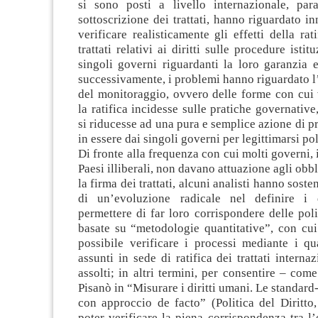
si sono posti a livello internazionale, para
sottoscrizione dei trattati, hanno riguardato i
verificare realisticamente gli effetti della rat
trattati relativi ai diritti sulle procedure istit
singoli governi riguardanti la loro garanzia 
successivamente, i problemi hanno riguardato 
del monitoraggio, ovvero delle forme con cui 
la ratifica incidesse sulle pratiche governative
si riducesse ad una pura e semplice azione di 
in essere dai singoli governi per legittimarsi po
Di fronte alla frequenza con cui molti governi, 
Paesi illiberali, non davano attuazione agli obb
la firma dei trattati, alcuni analisti hanno soste
di un’evoluzione radicale nel definire i d
permettere di far loro corrispondere delle pol
basate su “metodologie quantitative”, con cui
possibile verificare i processi mediante i qu
assunti in sede di ratifica dei trattati interna
assolti; in altri termini, per consentire – come
Pisanò in “Misurare i diritti umani. Le standar
con approccio de facto” (Politica del Diritto
poter verificare la piena corrispondenza tra l