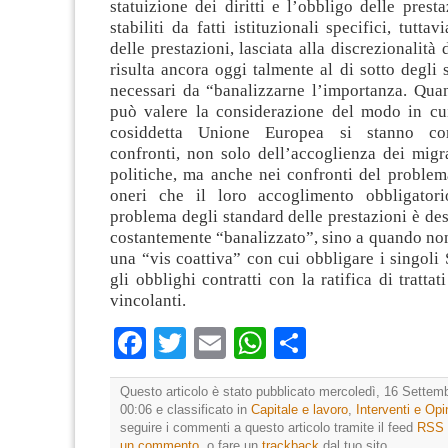
statuizione dei diritti e l’obbligo delle presta
stabiliti da fatti istituzionali specifici, tutta
delle prestazioni, lasciata alla discrezionalità d
risulta ancora oggi talmente al di sotto degli
necessari da “banalizzarne l’importanza. Quan
può valere la considerazione del modo in cui 
cosiddetta Unione Europea si stanno co
confronti, non solo dell’accoglienza dei migr
politiche, ma anche nei confronti del problem
oneri che il loro accoglimento obbligatori
problema degli standard delle prestazioni è des
costantemente “banalizzato”, sino a quando non
una “vis coattiva” con cui obbligare i singoli 
gli obblighi contratti con la ratifica di tratta
vincolanti.
Facebook
Twitter
Email
WhatsApp
Condividi
Questo articolo è stato pubblicato mercoledì, 16 Settemb
00:06 e classificato in
Capitale e lavoro
,
Interventi e Opi
seguire i commenti a questo articolo tramite il feed
RSS 
un commento
, o fare un
trackback
dal tuo sito.