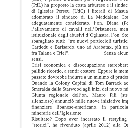
(PdL) ha proposto la costa arburese e il sinda
di Iglesias Perseu (UdC) i litorali di Masu
adombrato il sindaco di La Maddalena Com
adeguatamente considerato, l’on. Diana (P
l’allevamento di cavalli nell’Oristanese, men
istituzionale degli abusivi d’Ogliastra, l’on. S
sbaragliato tutti: “tre nuovi porticcioli turistic
Cardedu e Barisardo, uno ad Arabatax, più u
fra Talana e Triei”. Senza alcun limit
sensi.
Crisi economica e disoccupazione starebber
pallido ricordo, a sentir costoro. Eppure la mem
passato dovrebbe indurre a un minimo di prude
Quando la Colony Capital di Tom Barrack ac
Smeralda dalla Starwood agli inizi del nuovo mil
Giunta regionale dell’on. Mauro Pili (st
silenzioso) annunciò mille nuove iniziative imp
finanziere libanese-americano, in particol
minerarie dell’Iglesiente.
Risultato? Dopo aver incassato il restyling
“storici”, ha rivenduto (aprile 2012) alla Q