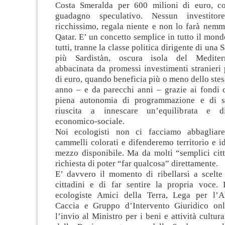
Costa Smeralda per 600 milioni di euro, c
guadagno speculativo. Nessun investitor
ricchissimo, regala niente e non lo farà nemm
Qatar. E’ un concetto semplice in tutto il mon
tutti, tranne la classe politica dirigente di un
più Sardistàn, oscura isola del Mediter
abbacinata da promessi investimenti stranieri
di euro, quando beneficia più o meno dello ste
anno – e da parecchi anni – grazie ai fondi c
piena autonomia di programmazione e di s
riuscita a innescare un’equilibrata e di
economico-sociale.
Noi ecologisti non ci facciamo abbagliar
cammelli colorati e difenderemo territorio e i
mezzo disponibile. Ma da molti “semplici citt
richiesta di poter “far qualcosa” direttamente.
E’ davvero il momento di ribellarsi a scelte
cittadini e di far sentire la propria voce. 
ecologiste Amici della Terra, Lega per l’A
Caccia e Gruppo d’Intervento Giuridico on
l’invio al Ministro per i beni e attività cultura