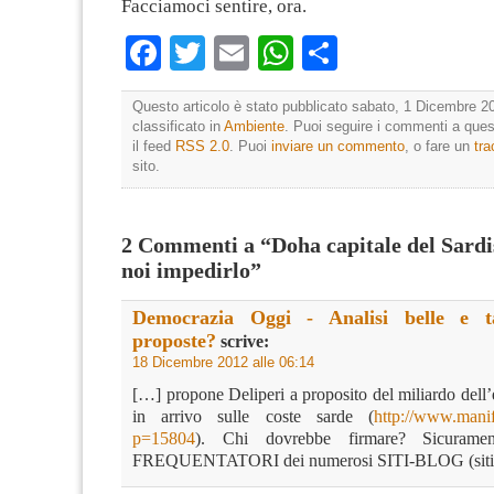
Facciamoci sentire, ora.
Facebook
Twitter
Email
WhatsApp
Condividi
Questo articolo è stato pubblicato sabato, 1 Dicembre 20
classificato in
Ambiente
. Puoi seguire i commenti a quest
il feed
RSS 2.0
. Puoi
inviare un commento
, o fare un
tr
sito.
2 Commenti a “Doha capitale del Sardi
noi impedirlo”
Democrazia Oggi - Analisi belle e t
proposte?
scrive:
18 Dicembre 2012 alle 06:14
[…] propone Deliperi a proposito del miliardo dell
in arrivo sulle coste sarde (
http://www.manif
p=15804
). Chi dovrebbe firmare? Sicuram
FREQUENTATORI dei numerosi SITI-BLOG (siti e