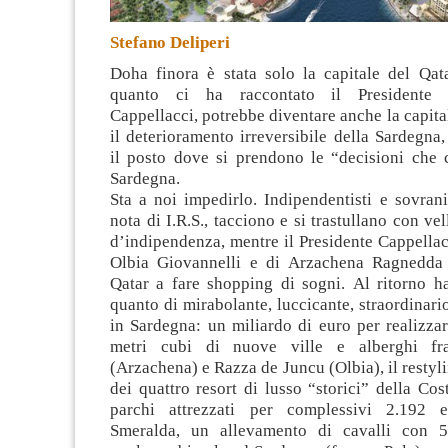
Stefano Deliperi
Doha finora è stata solo la capitale del Qata
quanto ci ha raccontato il Presidente 
Cappellacci, potrebbe diventare anche la capita
il deterioramento irreversibile della Sardegna
il posto dove si prendono le “decisioni che 
Sardegna.
Sta a noi impedirlo. Indipendentisti e sovrani
nota di I.R.S., tacciono e si trastullano con ve
d’indipendenza, mentre il Presidente Cappellacc
Olbia Giovannelli e di Arzachena Ragnedda 
Qatar a fare shopping di sogni. Al ritorno h
quanto di mirabolante, luccicante, straordinario
in Sardegna: un miliardo di euro per realizza
metri cubi di nuove ville e alberghi fr
(Arzachena) e Razza de Juncu (Olbia), il restyl
dei quattro resort di lusso “storici” della Cos
parchi attrezzati per complessivi 2.192 e
Smeralda, un allevamento di cavalli con 