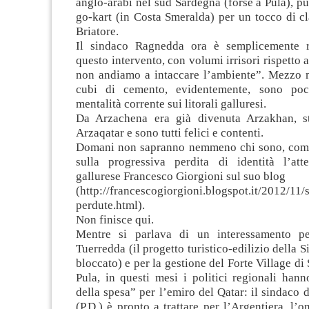
anglo-arabi nel sud Sardegna (forse a Pula), pu
go-kart (in Costa Smeralda) per un tocco di c
Briatore.
Il sindaco Ragnedda ora è semplicemente r
questo intervento, con volumi irrisori rispetto 
non andiamo a intaccare l’ambiente”. Mezzo m
cubi di cemento, evidentemente, sono po
mentalità corrente sui litorali galluresi.
Da Arzachena era già divenuta Arzakhan, st
Arzaqatar e sono tutti felici e contenti.
Domani non sapranno nemmeno chi sono, come
sulla progressiva perdita di identità l’atte
gallurese Francesco Giorgioni sul suo blog
(http://francescogiorgioni.blogspot.it/2012/11/s
perdute.html).
Non finisce qui.
Mentre si parlava di un interessamento p
Tuerredda (il progetto turistico-edilizio della S
bloccato) e per la gestione del Forte Village di
Pula, in questi mesi i politici regionali hanno
della spesa” per l’emiro del Qatar: il sindaco 
(P.D.) è pronto a trattare per l’Argentiera, l’o