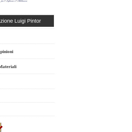
ione Luigi Pintor
pinioni
ateriali