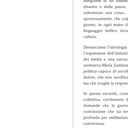
integrante di un sistem
disastro e dalla paura
sottomesso una cosa», 
spossessamento, che colp
giorno, in ogni teatro d
linguaggio bellico inva
cultura.
Denunciamo l’ideologia de
l’espansione dell’industri
dei media a una narraz
sosteneva María Zambran
politica capace di ascolt
dolore, che non sacrifica
ma che sceglie la responsa
In questa oscurità, com
collettiva, cercheremo di
domande che la guerra 
convinzione che sia ne
profonda per smilitarizz
convivenza.