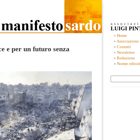
associaz
LUIGI PI
Home
Associazione
Contatti
e e per un futuro senza
Newsletter
Redazione
Norme editori