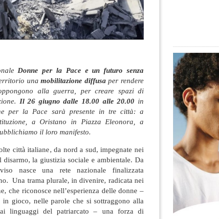
onale
Donne per la Pace e un futuro senza
territorio una
mobilitazione diffusa
per rendere
i oppongono alla guerra, per creare spazi di
zione.
Il 26 giugno dalle 18.00 alle 20.00
in
 per la Pace sarà presente in tre città: a
tituzione, a Oristano in Piazza Eleonora, a
ubblichiamo il loro manifesto.
lte città italiane, da nord a sud, impegnate nei
l disarmo, la giustizia sociale e ambientale. Da
iso nasce una rete nazionale finalizzata
gno. Una trama plurale, in divenire, radicata nei
ne, che riconosce nell’esperienza delle donne –
 in gioco, nelle parole che si sottraggono alla
ai linguaggi del patriarcato – una forza di