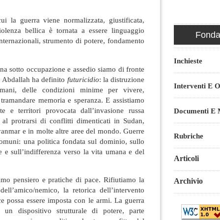
 la guerra viene normalizzata, giustificata,
iolenza bellica è tornata a essere linguaggio
Fondaz
 internazionali, strumento di potere, fondamento
Inchieste
ina sotto occupazione e assedio siamo di fronte
e Abdallah ha definito
futuricidio
: la distruzione
Interventi E O
umani, delle condizioni minime per vivere,
tramandare memoria e speranza. E assistiamo
te e territori provocata dall’invasione russa
Documenti E M
al protrarsi di conflitti dimenticati in Sudan,
anmar e in molte altre aree del mondo. Guerre
Rubriche
omuni: una politica fondata sul dominio, sullo
se e sull’indifferenza verso la vita umana e del
Articoli
mo pensiero e pratiche di pace. Rifiutiamo la
Archivio
dell’amico/nemico, la retorica dell’intervento
ce possa essere imposta con le armi. La guerra
un dispositivo strutturale di potere, parte