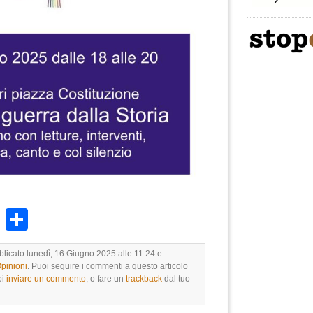
k
r
ail
WhatsApp
Condividi
blicato lunedì, 16 Giugno 2025 alle 11:24 e
Opinioni
. Puoi seguire i commenti a questo articolo
oi
inviare un commento
, o fare un
trackback
dal tuo