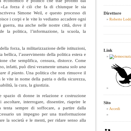
a economico e politico che trae profitto dal
. «La forza è ciò che fa di chiunque le sia
scriveva Simone Weil, e questo processo di
Direttore
isce i corpi e le vite lo vediamo accadere ogni
Roberto Lod
i guerra, ma anche nelle nostre città, dove il
de la politica, l’informazione, la scuola, la
lla forza, la militarizzazione delle istituzioni,
Link
a bellica, l’asservimento della politica estera e
ione che semplifica, censura, distorce. Come
o, infatti, può dirsi veramente umana
solo una
are il pianto
. Una politica che non rimuove il
 le vite in nome della patria o della sicurezza,
bilità, la cura, la giustizia.
e spazio di donne in relazione e costruzione
 ascoltare, interrogare, dissentire, riaprire le
Sito
tenta sempre di soffocare, a partire dalla
Accedi
cessario un impegno per una trasformazione
are la società e le menti, per ridare senso alla