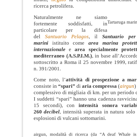
ricerca petrolifera.
Naturalmente ne siamo
Tartaruga marin
fortemente soddisfatti, in
particolare per la difesa
del
Santuario Pelagos
, il
Santuario pe
marini
istituito come
area marina protett
internazionale
e
area specialmente protett
mediterraneo (A.S.P.I.M.)
, in base all’Accord
sottoscritto a Roma il 25 novembre 1999, rati
n. 391/2001.
Come noto, l’
attività di prospezione a mar
consiste in
“spari”
di
aria compressa
(
airgun
)
complessivo di migliaia di km. per un periodo 
I suddetti “spari” hanno una cadenza ravvicin
15 secondi), con
intensità sonora varia
260
decibel
, intensità superata in natura solo
esplosioni di vulcani sottomarini.
airgun, modalità di ricerca (da “A deaf Whale i