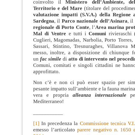
coinvolto il
Ministero dell’Ambiente, de
Territorio e del Mare
(titolare del procedime
valutazione impatti (S.V.A.) della Regione
Sardegna
, il
Parco nazionale dell’Asinara
, il
regionale di Porto Conte
, l’
Area marina prote
Mal di Ventre
e tutti i
Comuni
rivieraschi 
Cuglieri, Magomadas, Narbolia, Porto Torres, 
Sassari, Stintino, Tresnuraghes, Villanova 
messo, inoltre, a disposizione di chiunque fo
un
fac simile
di
atto di intervento nel procedi
Comuni, comitati e singoli cittadini ne hann
approfittato.
Non c’è e non ci può esser spazio per simi
pesante impatto sull’ambiente e la fauna marin
vera e propria
alleanza internazionale
per
Mediterraneo!
___________
[1]
In precedenza la
Commissione tecnica V.I.
emesso l’articolato
parere negativo n. 1650