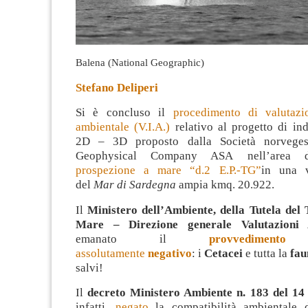
Balena (National Geographic)
Stefano Deliperi
Si è concluso il
procedimento di valutazi
ambientale (V.I.A.)
relativo al progetto di in
2D – 3D proposto dalla Società norveg
Geophysical Company ASA nell’area de
prospezione a mare “d.2 E.P.-TG”
in una v
del
Mar di Sardegna
ampia kmq. 20.922.
Il
Ministero dell’Ambiente, della Tutela del 
Mare – Direzione generale Valutazioni 
emanato il
provvedimento
assolutamente
negativo
: i
Cetacei
e tutta la
fau
salvi!
Il
decreto Ministero Ambiente n. 183 del 14 
infatti,
negato
la compatibilità ambientale d