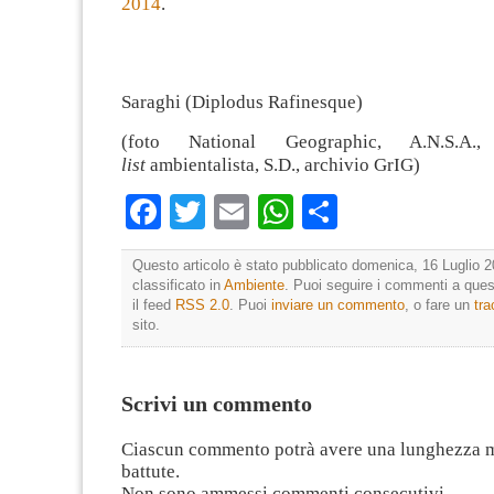
2014
.
Saraghi (Diplodus Rafinesque)
(foto National Geographic, A.N.S.
list
ambientalista, S.D., archivio GrIG)
Facebook
Twitter
Email
WhatsApp
Condividi
Questo articolo è stato pubblicato domenica, 16 Luglio 2
classificato in
Ambiente
. Puoi seguire i commenti a quest
il feed
RSS 2.0
. Puoi
inviare un commento
, o fare un
tr
sito.
Scrivi un commento
Ciascun commento potrà avere una lunghezza 
battute.
Non sono ammessi commenti consecutivi.