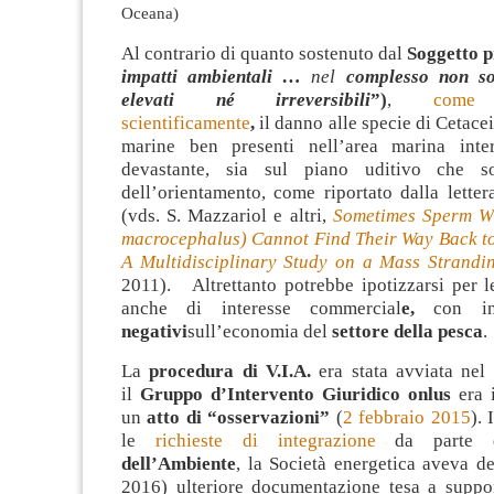
Oceana)
Al contrario di quanto sostenuto dal
Soggetto p
impatti ambientali …
nel
complesso non so
elevati né irreversibili
”)
,
come 
scientificamente
,
il danno alle specie di Cetace
marine ben presenti nell’area marina inter
devastante, sia sul piano uditivo che so
dell’orientamento, come riportato dalla lettera
(vds. S. Mazzariol e altri,
Sometimes Sperm Wh
macrocephalus) Cannot Find Their Way Back to
A Multidisciplinary Study on a Mass Strandi
2011). Altrettanto potrebbe ipotizzarsi per le
anche di interesse commercial
e,
con i
negativi
sull’economia del
settore della pesca
.
La
procedura di V.I.A.
era stata avviata nel
il
Gruppo d’Intervento Giuridico onlus
era 
un
atto di “osservazioni”
(
2 febbraio 2015
). 
le
richieste di integrazione
da parte
dell’Ambiente
, la Società energetica aveva de
2016) ulteriore documentazione tesa a suppor