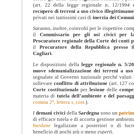
(art. 22 della legge regionale n. 12/1994 e
recupero di terreni a uso civico illegittimam
privati nei tantissimi casi di
inerzia dei Comun
Saranno, inoltre, coinvolti per le rispettive co
il
Commissario per gli usi civici per l
Procuratore regionale della Corte dei conti 
il
Procuratore della Repubblica presso i
Cagliari
.
Le disposizioni della
legge regionale n. 5/2
nuove sdemanializzazione dei terreni a uso
segnalate al Governo nazionale perché valuti 
sollevare
conflitto di attribuzione
(art. 127 co
Corte costituzionale
per
lesione
delle
compet
materia di
tutela dell’ambiente e del paesag
comma 2°, lettera
s
, cost.
).
I
demani civici
della
Sardegna
sono un
patrim
di efficace tutela e di accorta gestione ambient
bardane
legalizzate a posteriori o di lucr
beneficio di pochi più o meno
esperti
.