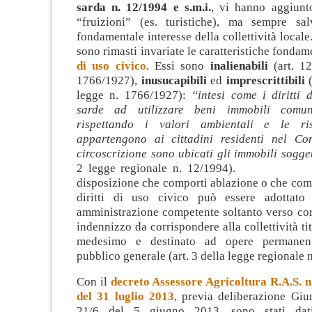
sarda n. 12/1994 e s.m.i.
, vi hanno aggiunt
“fruizioni” (es. turistiche), ma sempre sa
fondamentale interesse della collettività locale
sono rimasti invariate le caratteristiche fondam
di uso civico
. Essi sono
inalienabili
(art. 12
1766/1927),
inusucapibili
ed
imprescrittibili
(
legge n. 1766/1927):
“intesi come i diritti d
sarde ad utilizzare beni immobili comun
rispettando i valori ambientali e le ris
appartengono ai cittadini residenti nel Co
circoscrizione sono ubicati gli immobili sogget
2 legge regionale n. 12/1994). O
disposizione che comporti ablazione o che com
diritti di uso civico può essere adottato 
amministrazione competente soltanto verso cor
indennizzo da corrispondere alla collettività tit
medesimo e destinato ad opere permanent
pubblico generale (art. 3 della legge regionale 
Con il
decreto Assessore Agricoltura R.A.S. 
del 31 luglio 2013
, previa deliberazione Giu
21/6 del 5 giugno 2013, sono stati da