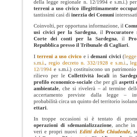
della legge regionale n. 12/1994 e s.m.i.) pe
terreni a uso civico illegittimamente occupa
tantissimi casi di
inerzia dei Comuni
interessati
Coinvolti, per opportuna informazione, il
Comm
usi civici per la Sardegna
, il
Procuratore 
Corte dei conti per la Sardegna
, il
Pro
Repubblica presso il Tribunale di Cagliari
.
I
terreni a uso civico
e i
demani civici
(
legge
s.m.i.
,
regio decreto n. 332/1928 e s.m.i.
,
leg
12/1994
e s.m.i.) costituiscono un patrimonio
rilievo per le
Collettività locali
in
Sardeg
profilo economico-sociale
che per gli
aspetti
ambientale
, che si rivelerà – al termine del
accertamento previste dalla legge – int
probabilità circa un quinto del territorio isolan
ettari
.
In troppe occasioni si è tentato di prom
operazioni di sdemanializzazione
, anche in 
veri e propri nuovi
Editti delle Chiudende
, 