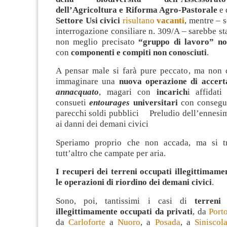
dell’Agricoltura e Riforma Agro-Pastorale
e
Settore Usi civici
risultano
vacanti
, mentre – 
interrogazione consiliare n. 309/A – sarebbe sta
non meglio precisato
“gruppo di lavoro” no
con
componenti e compiti non conosciuti
.
A pensar male si farà pure peccato, ma non 
immaginare una
nuova operazione di accer
annacquato
, magari con
incarich
i affidati
consueti
entourages
universitari
con consegue
parecchi soldi pubblici Preludio dell’ennesi
ai danni dei demani civici
Speriamo proprio che non accada, ma si tra
tutt’altro che campate per aria.
I recuperi dei terreni occupati illegittimame
le operazioni di riordino dei demani civici
.
Sono, poi, tantissimi i casi di
terreni
illegittimamente occupati da privati
, da
Port
da
Carloforte
a
Nuoro
, a
Posada
, a
Siniscol