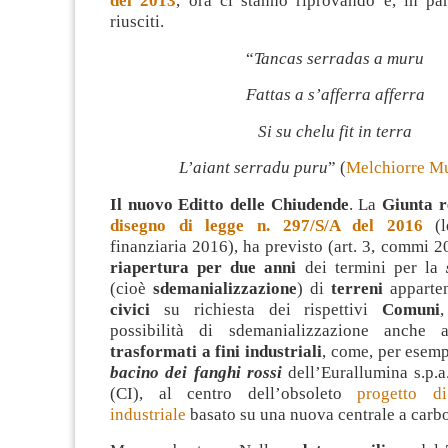
del 2013
, ora ci stanno riprovando e, in par
riusciti.
“
Tancas serradas a muru
Fattas a s’afferra afferra
Si su chelu fit in terra
L’aiant serradu puru
” (
Melchiorre M
Il nuovo Editto delle Chiudende
. La
Giunta r
disegno di legge n. 297/S/A del 2016
(l
finanziaria 2016), ha previsto (art. 3, commi 20
riapertura per due anni
dei termini per la
(cioè
sdemanializzazione
) di
terreni
apparte
civici
su richiesta dei rispettivi
Comuni
possibilità di sdemanializzazione anche
trasformati a fini industriali
, come, per esemp
bacino dei fanghi rossi
dell’Eurallumina s.p.a
(CI), al centro dell’obsoleto
progetto di
industriale
basato su una nuova centrale a carbo