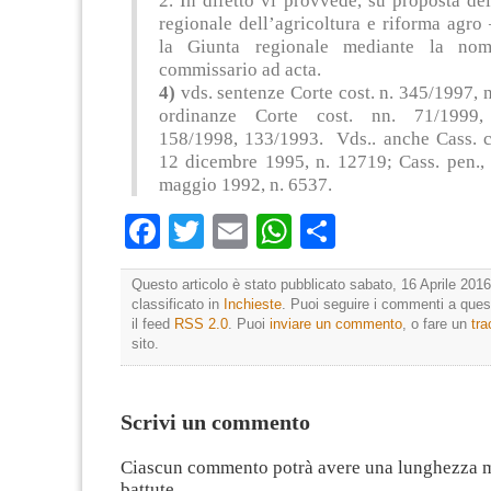
2. In difetto vi provvede, su proposta de
regionale dell’agricoltura e riforma agro 
la Giunta regionale mediante la no
commissario ad acta.
4)
vds. sentenze Corte cost. n. 345/1997, 
ordinanze Corte cost. nn. 71/1999,
158/1998, 133/1993. Vds.. anche Cass. ci
12 dicembre 1995, n. 12719; Cass. pen., 
maggio 1992, n. 6537.
Facebook
Twitter
Email
WhatsApp
Condividi
Questo articolo è stato pubblicato sabato, 16 Aprile 2016
classificato in
Inchieste
. Puoi seguire i commenti a quest
il feed
RSS 2.0
. Puoi
inviare un commento
, o fare un
tr
sito.
Scrivi un commento
Ciascun commento potrà avere una lunghezza 
battute.