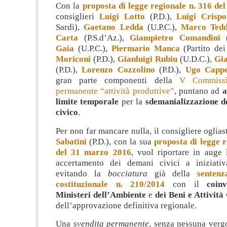
Con la
proposta di legge regionale n. 316 del
consiglieri
Luigi Lotto
(P.D.),
Luigi Crispo
Sardi),
Gaetano Ledda
(U.P.C.),
Marco Ted
Carta
(P.S.d’Az.),
Giampietro Comandini
(
Gaia
(U.P.C.),
Piermario Manca
(Partito dei
Moriconi
(P.D.),
Gianluigi Rubiu
(U.D.C.),
Gi
(P.D.),
Lorenzo Cozzolino
(P.D.),
Ugo Cappe
gran parte componenti della
V Commissi
permanente “attività produttive”
, puntano ad
a
limite temporale
per la
sdemanializzazione de
civico
.
Per non far mancare nulla, il consigliere oglia
Sabatini
(P.D.), con la sua
proposta di legge r
del 31 marzo 2016
, vuol riportare in auge 
accertamento dei demani civici a iniziati
evitando la
bocciatura
già della
senten
costituzionale n. 210/2014
con il
coin
Ministeri dell’Ambiente
e
dei Beni e Attività
dell’approvazione definitiva regionale.
Una
svendita permanente
, senza nessuna ver