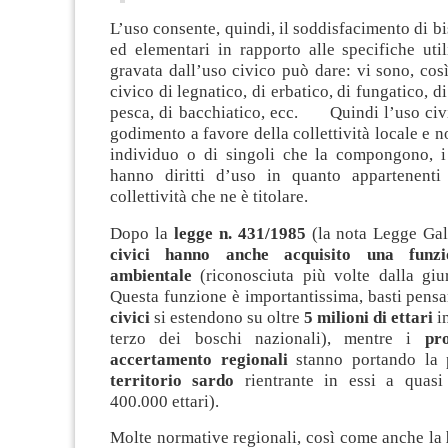
L’uso consente, quindi, il soddisfacimento di bi
ed elementari in rapporto alle specifiche util
gravata dall’uso civico può dare: vi sono, così,
civico di legnatico, di erbatico, di fungatico, d
pesca, di bacchiatico, ecc. Quindi l’uso civi
godimento a favore della collettività locale e n
individuo o di singoli che la compongono, i q
hanno diritti d’uso in quanto appartenenti
collettività che ne è titolare.
Dopo la
legge n. 431/1985
(la nota Legge Gal
civici hanno anche acquisito una funzi
ambientale
(riconosciuta più volte dalla gi
Questa funzione è importantissima, basti pensa
civici
si estendono su oltre
5 milioni di ettari
in
terzo dei boschi nazionali), mentre i
pr
accertamento regionali
stanno portando la p
territorio sardo
rientrante in essi a quas
400.000 ettari).
Molte normative regionali, così come anche la