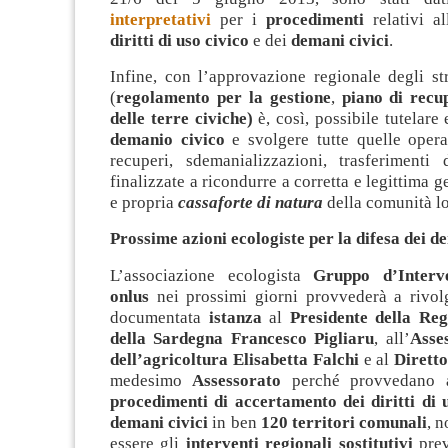
interpretativi
per i
procedimenti
relativi a
diritti di uso civico
e dei
demani civici
.
Infine, con l’approvazione regionale degli st
(
regolamento per la gestione
,
piano di recup
delle terre civiche)
è, così, possibile tutelare
demanio civico
e svolgere tutte quelle opera
recuperi, sdemanializzazioni, trasferimenti d
finalizzate a ricondurre a corretta e legittima 
e propria
cassaforte di natura
della comunità lo
Prossime azioni ecologiste per la difesa dei d
L’associazione ecologista
Gruppo d’Interv
onlus
nei prossimi giorni provvederà a rivo
documentata
istanza
al
Presidente della Re
della Sardegna Francesco Pigliaru
, all’
Asse
dell’agricoltura Elisabetta Falchi
e al
Dirett
medesimo
Assessorato
perché provvedano a
procedimenti di accertamento dei diritti di u
demani civici
in ben
120 territori comunali
, 
essere gli
interventi regionali sostitutivi
prev