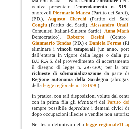
Ma non basta. Nella
seduta consiliare
del
veniva presentato l’
emendamento n. 51
onorevoli
Piermario Manca
(Partito dei Sardi)
(P.D.),
Augusto Cherchi
(Partito dei Sar
Congiu
(Partito dei Sardi),
Alessandro Unali
Comunisti Italiani-Sinistra Sarda),
Anna Mari
Democratico),
Roberto Desini
(Centro D
Gianmario Tendas
(P.D.) e
Daniela Forma
(P.
eliminare i
vincoli temporali
(un anno, por
dall’entrata in vigore della legge o dalla pu
B.U.R.A.S. del provvedimento di accertament
il disegno di legge n. 297/S/A) per la pro
richieste di sdemanializzazione
da parte 
Regione autonoma della Sardegna
(abrogazi
della
legge regionale n. 18/1996
).
In pratica, con tali disposizioni volute dal cent
con in prima fila gli
identitari
del
Partito de
sempre possibile
depredare
i demani civici d
dopo occupazioni illecite e vendite non autoriz
Nel testo definitivo della
legge regionale11 ap