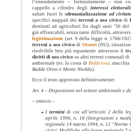
l’emendamento – fortunatamente – non co
cappello a cilindro degli
interessi elettorali
saltati fuori le
sdemanializzazione
ad civita
specifici mappali dei
terreni a uso civico
di
destinati ad agricoltori fin dagli anni ’50 del
già affrancabili, senza tante difficoltà, attravers
legittimazione
(art. 9 della legge n. 1766/1927 
terreni a uso civico
di
Orosei
(NU), situazio
risolvibile ben più equamente attraverso il
tr
diritti di uso civico
su altri terreni comunali di
ambientale (es. la costa di
Bidderosa
, macchia
Badde Ortos
e
Monte Nieddu
).
Ecco il testo approvato definitivamente:
Art. 4 – Disposizioni nel settore ambientale e de
– omissis –
I
termini
di cui all’articolo 2 della l
aprile 1996, n. 18 (Integrazioni e modi
regionale 14 marzo 1994, n. 12 “Norme i
civici. Modifiche alla legge regionale 7 