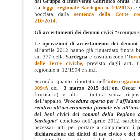
dal
Gruppo d’Intervento Giuridico onlus
, l’u
(la
legge regionale Sardegna n. 19/2013
) è 
bocciata dalla
sentenza della Corte cos
210/2014
.
Gli accertamenti dei demani civici “scompars
Le
operazioni di accertamento dei demani 
all’aprile 2012 hanno già riguardato finora 
sui 377 della
Sardegna
e costituiscono l’
Inve
delle Terre civiche
, previsto dagli artt. 
regionale n. 12/1994 e s.m.i.
Secondo quanto riportato nell’
interrogazion
309/A
del
3 marzo 2015
dell’
on. Oscar 
firmatario) e altri – tuttora senza rispo
dell’appalto
‘Procedura aperta per l’affidame
relativo all’accertamento formale e/o all’inv
dei beni civici dei comuni della Regione 
Sardegna’
concluso nell’aprile 2012, sarebbe
necessari atti per portare a compimento i
p
dichiarazione dei diritti di uso civico e dei 