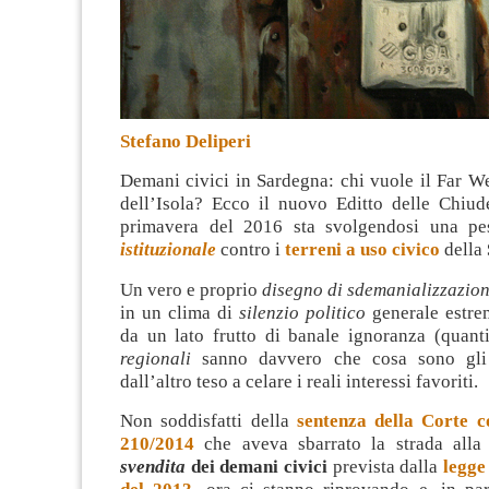
Stefano Deliperi
Demani civici in Sardegna: chi vuole il Far W
dell’Isola? Ecco il nuovo Editto delle Chiud
primavera del 2016 sta svolgendosi una p
istituzionale
contro i
terreni a uso civico
della
Un vero e proprio
disegno di sdemanializzazio
in un clima di
silenzio politico
generale estr
da un lato frutto di banale ignoranza (quant
regionali
sanno davvero che cosa sono gli 
dall’altro teso a celare i reali interessi favoriti.
Non soddisfatti della
sentenza della Corte co
210/2014
che aveva sbarrato la strada alla
svendita
dei demani civici
prevista dalla
legge