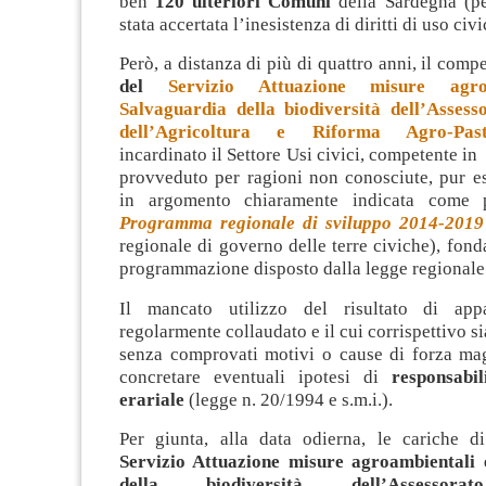
ben
120 ulteriori Comuni
della Sardegna (p
stata accertata l’inesistenza di diritti di uso civi
Però, a distanza di più di quattro anni, il comp
del
Servizio Attuazione misure agro
Salvaguardia della biodiversità dell’Assess
dell’Agricoltura e Riforma Agro-Past
incardinato il Settore Usi civici, competente in
provveduto per ragioni non conosciute, pur es
in argomento chiaramente indicata come 
Programma regionale di sviluppo 2014-2019
regionale di governo delle terre civiche), fond
programmazione disposto dalla legge regionale
Il mancato utilizzo del risultato di appa
regolarmente collaudato e il cui corrispettivo si
senza comprovati motivi o cause di forza ma
concretare eventuali ipotesi di
responsabi
erariale
(legge n. 20/1994 e s.m.i.).
Per giunta, alla data odierna, le cariche 
Servizio Attuazione misure agroambientali 
della biodiversità dell’Assessora