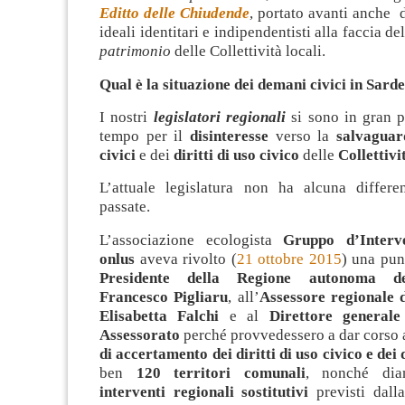
Editto delle Chiudende
, portato avanti anche 
ideali identitari e indipendentisti alla faccia de
patrimonio
delle Collettività locali.
Qual è la situazione dei demani civici in Sard
I nostri
legislatori regionali
si sono in gran pa
tempo per il
disinteresse
verso la
salvagua
civici
e dei
diritti di uso civico
delle
Collettivi
L’attuale legislatura non ha alcuna differ
passate.
L’associazione ecologista
Gruppo d’Interv
onlus
aveva rivolto (
21 ottobre 2015
) una pu
Presidente della Regione autonoma de
Francesco Pigliaru
, all’
Assessore regionale d
Elisabetta Falchi
e al
Direttore generale
Assessorato
perché provvedessero a dar corso 
di accertamento dei diritti di uso civico e dei
ben
120 territori comunali
, nonché dia
interventi regionali sostitutivi
previsti dalla