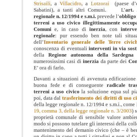
Strisaili
, a
Villacidro
, a
Lotzorai
(paese d’or
Sabatini), a tanti altri Comuni. L’
art.
regionale n. 12/1994 e s.m.i.
prevede l’
obbligo
terreni a uso civico illegittimamente occup
Comuni
e, in caso di
inerzia
, con
interve
regionale
: pur essendo ben note tali situaz
dell’
Inventario generale delle Terre civic
conoscenza di eventuali
interventi in via sost
della
Regione autonoma della Sardegna
i
numerosissimi casi di
inerzia
da parte dei
Co
E’ ora di farlo.
Davanti a situazioni di avvenuta edificazione
buona fede e di conseguente
radicale tra
terreni a uso civico
la soluzione equa sul pia
poi, data dal
trasferimento dei diritti di uso c
della legge regionale n. 12/1994 e s.m.i., come i
19, comma 3, della legge regionale n. 3/2003
) 
proprietà comunale di sensibile valore ambien
modo si possono tutelare gli interessi della colle
mantenimento del demanio civico (che – è ben
un diritto in capo a tutti i cittadini e non al 