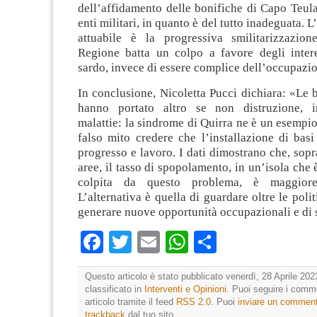
dell’affidamento delle bonifiche di Capo Teula
enti militari, in quanto è del tutto inadeguata. 
attuabile è la progressiva smilitarizzazion
Regione batta un colpo a favore degli inter
sardo, invece di essere complice dell’occupazio
In conclusione, Nicoletta Pucci dichiara: «Le b
hanno portato altro se non distruzione, 
malattie: la sindrome di Quirra ne è un esempi
falso mito credere che l’installazione di bas
progresso e lavoro. I dati dimostrano che, sopra
aree, il tasso di spopolamento, in un’isola che 
colpita da questo problema, è maggiore
L’alternativa è quella di guardare oltre le poli
generare nuove opportunità occupazionali e di 
Facebook
Twitter
Email
WhatsApp
Condividi
Questo articolo è stato pubblicato venerdì, 28 Aprile 202
classificato in
Interventi e Opinioni
. Puoi seguire i comm
articolo tramite il feed
RSS 2.0
. Puoi
inviare un commen
trackback
dal tuo sito.