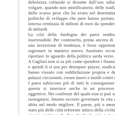
debolezza culturale si desume dall’uso suba
volgare, quando non mistificatorio, delle tradi
dallo scarso peso che ha avuto nel determina
politiche di sviluppo che pure hanno portato
interna centinaia di milioni di euro da spender
di miliardi.
La crisi della Sardegna dei paesi sembr
inarrestabile. Per contenerlo, prima ancora di
una inversione di tendenza, è forse opportu
ragionare in maniera nuova. Anzitutto occor
riportare lo sguardo della politica sarda verso 
A Cagliari non si sa più come spendere i finan
e quindi li si usa per deturpare piazze, sradica
hanno vissuto con soddisfazione propria e deg
palazzi circostanti, creare nuovi e inutili centri 
I paesi subiscono più di tutti le conseguenze
questa si inserisce anche in un process
oggettivo. Nei confronti del quale non si può s
rassegnarsi. Intanto occorre governare la vita 
abita nel modo migliore. Il paese, più o men
stato più delle città referente mitico della civilt