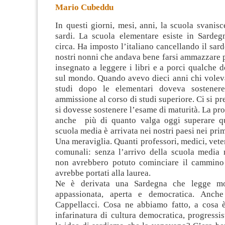
Mario Cubeddu
In questi giorni, mesi, anni, la scuola svanisc
sardi. La scuola elementare esiste in Sarde
circa. Ha imposto l’italiano cancellando il sard
nostri nonni che andava bene farsi ammazzare per
insegnato
a leggere i libri e a porci qualche 
sul mondo. Quando avevo dieci anni chi voleva
studi dopo le elementari doveva sostene
ammissione al corso di studi superiore. Ci si p
si dovesse sostenere l’esame di maturità. La p
anche più di quanto valga oggi superare qu
scuola media è arrivata nei nostri paesi nei pri
Una meraviglia. Quanti professori, medici, veter
comunali: senza l’arrivo della scuola media n
non avrebbero potuto cominciare il cammino 
avrebbe portati alla laurea.
Ne è derivata una Sardegna che legge mol
appassionata, aperta e democratica. Anch
Cappellacci. Cosa ne abbiamo fatto, a cosa è
infarinatura di cultura democratica, progressi