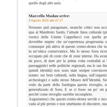
quello degli altri anni.
Marcello Madau
scrive:
4 Agosto 2010 alle 07:17
Nessuno può paragonare, neanche critici non ac
qua al Manifesto Sardo, l’attuale linea culturale (p
vuoto) della Giunta Cappellacci con quella p
dovrebbe stupire che un’esperienza progressista si
comunque più attiva di questo centro-destra che n
in un’ottica conservatrice. Ma lo stesso Soru rico
occupato più di coste che di zone interne. Ha avut
da poco, di dare per la prima volta centralità ai 
paesaggistici nelle politiche regionali, ma le sue lin
quindi identità) non sono state sempre convincen
notato: sui beni culturali, sulla lingua, sull’organiz
archeologici e sullo stesso Museo dell’Identità. S
vedo da parte della Sardegna questo risveglio, 
generalizzato di Soru. E se ci fosse un po’ mi 
perché come risveglio sarebbe incompleto.
Auguriamoci che questo centro-destra servile e inc
vada al più presto e non smettiamo di discutere, ma 