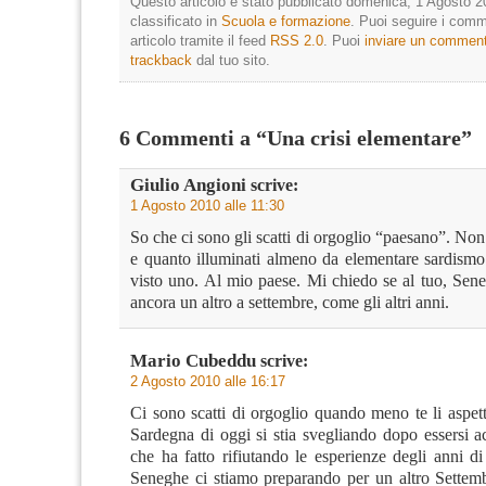
Questo articolo è stato pubblicato domenica, 1 Agosto 2
classificato in
Scuola e formazione
. Puoi seguire i comm
articolo tramite il feed
RSS 2.0
. Puoi
inviare un commen
trackback
dal tuo sito.
6 Commenti a “Una crisi elementare”
Giulio Angioni
scrive:
1 Agosto 2010 alle 11:30
So che ci sono gli scatti di orgoglio “paesano”. Non
e quanto illuminati almeno da elementare sardismo
visto uno. Al mio paese. Mi chiedo se al tuo, Sene
ancora un altro a settembre, come gli altri anni.
Mario Cubeddu
scrive:
2 Agosto 2010 alle 16:17
Ci sono scatti di orgoglio quando meno te li aspet
Sardegna di oggi si stia svegliando dopo essersi a
che ha fatto rifiutando le esperienze degli anni d
Seneghe ci stiamo preparando per un altro Settem