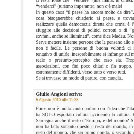
ci resta forse che “vendere” (alla mafia, ai cinesi
“venderci” (turismo imperante): non c’è male!
In questo caos “il paese ha ancora molto da dire”
cosa bisognerebbe chiederlo al paese, e trov
realizzare quella democrazia diretta che ormai è 
sfuggire alle decisioni di politici corrotti o di “
sovrani, anche se illuminati”, come dice Madau. Non
Serve mettere insieme persone che la pensano allo 
non è facile. Le persone di buona volontà ci
tentativo di unirle, inesorabilmente si infrange sul m
reale o presunto-percepito che esso sia. Tropp
associazioni, con fini poco chiari o fin troppo
estremamente diffidenti, verso tutto e verso tutti.
Se si trovasse un modo di partire, con cautela..
Giulio Angioni
scrive:
5 Agosto 2010 alle 11:38
Forse non è molto cauto partire con l’idea che l’It
ha SOLO esportato cultura uccidendo la cultura. H
Sardegna anche il resto d’Europa, e del mondo? 
non ha fatto soltanto questo il resto del mondo, i
resto del mondo, che sia primo nondo, o secondo