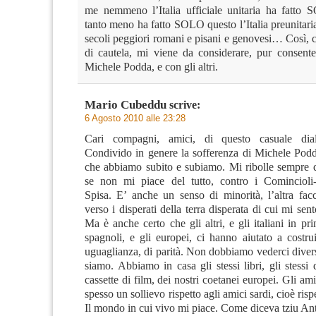
me nemmeno l’Italia ufficiale unitaria ha fatto
tanto meno ha fatto SOLO questo l’Italia preunitar
secoli peggiori romani e pisani e genovesi… Così, 
di cautela, mi viene da considerare, pur consen
Michele Podda, e con gli altri.
Mario Cubeddu
scrive:
6 Agosto 2010 alle 23:28
Cari compagni, amici, di questo casuale dia
Condivido in genere la sofferenza di Michele Podda
che abbiamo subito e subiamo. Mi ribolle sempre 
se non mi piace del tutto, contro i Comincioli-
Spisa. E’ anche un senso di minorità, l’altra facc
verso i disperati della terra disperata di cui mi sent
Ma è anche certo che gli altri, e gli italiani in pr
spagnoli, e gli europei, ci hanno aiutato a costru
uguaglianza, di parità. Non dobbiamo vederci diver
siamo. Abbiamo in casa gli stessi libri, gli stessi d
cassette di film, dei nostri coetanei europei. Gli ami
spesso un sollievo rispetto agli amici sardi, cioè rispe
Il mondo in cui vivo mi piace. Come diceva tziu A