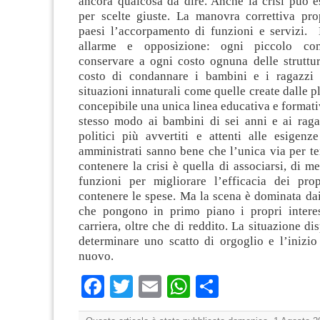
ancora qualcosa da dire. Anche la crisi può e
per scelte giuste. La manovra correttiva pro
paesi l’accorpamento di funzioni e servizi. 
allarme e opposizione: ogni piccolo co
conservare a ogni costo ognuna delle struttu
costo di condannare i bambini e i ragazzi 
situazioni innaturali come quelle create dalle p
concepibile una unica linea educativa e formati
stesso modo ai bambini di sei anni e ai ragaz
politici più avvertiti e attenti alle esigenz
amministrati sanno bene che l’unica via per t
contenere la crisi è quella di associarsi, di me
funzioni per migliorare l’efficacia dei prop
contenere le spese. Ma la scena è dominata dai c
che pongono in primo piano i propri interes
carriera, oltre che di reddito. La situazione di
determinare uno scatto di orgoglio e l’inizio
nuovo.
Facebook
Twitter
Email
WhatsApp
Condividi