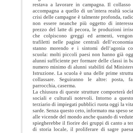
restava a lavorare in campagna. Il collasso 
accompagna a quello di un’intera realtà soci
crisi delle campagne è talmente profonda, radic
non essere neanche più oggetto di interesse
prezzo del latte di pecora, le produzioni irriso
che colpiscono greggi ed armenti, vengon
trafiletti nelle pagine centrali dell’economi
stanno morendo e i sintomi dell’agonia co
scuola: molti piccoli paesi non hanno già og
alunni sufficiente per formare delle classi in ba
numero minimo di alunni stabiliti dal Minister
Istruzione. La scuola è una delle prime struttu
collassare. Seguiranno le altre: posta, fa
parrocchia, caserma.
La chiusura di queste strutture comporterà de
sociali e culturali notevoli. Intorno a quest
terziario di impiegati pubblici ruota oggi la vi
sarde. Senza questo ceto, informato ma speso se
alle vicende del mondo anche quando di vedute r
spiegherebbe il fiorire dei gruppi di canto a te
di storia locale, il proliferare di sagre pae