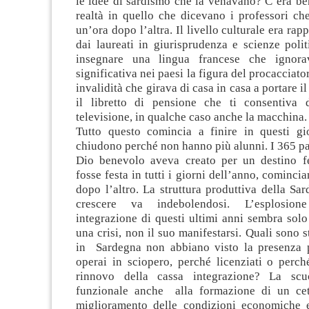
le idee di sardismo che la venavano? C’era be
realtà in quello che dicevano i professori ch
un’ora dopo l’altra. Il livello culturale era ra
dai laureati in giurisprudenza e scienze poli
insegnare una lingua francese che ignor
significativa nei paesi la figura del procacciato
invalidità che girava di casa in casa a portare i
il libretto di pensione che ti consentiva 
televisione, in qualche caso anche la macchina.
Tutto questo comincia a finire in questi gi
chiudono perché non hanno più alunni. I 365 pa
Dio benevolo aveva creato per un destino fe
fosse festa in tutti i giorni dell’anno, cominci
dopo l’altro. La struttura produttiva della Sa
crescere va indebolendosi. L’esplosion
integrazione di questi ultimi anni sembra solo 
una crisi, non il suo manifestarsi. Quali sono s
in Sardegna non abbiano visto la presenza p
operai in sciopero, perché licenziati o perch
rinnovo della cassa integrazione? La sc
funzionale anche alla formazione di un cet
miglioramento delle condizioni economiche e