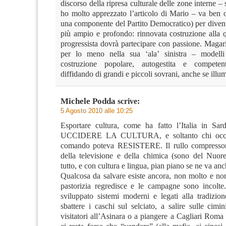
discorso della ripresa culturale delle zone interne –
ho molto apprezzato l’articolo di Mario – va ben o
una componente del Partito Democratico) per divent
più ampio e profondo: rinnovata costruzione alla q
progressista dovrà partecipare con passione. Magar
per lo meno nella sua ‘ala’ sinistra – modelli
costruzione popolare, autogestita e compete
diffidando di grandi e piccoli sovrani, anche se illum
Michele Podda
scrive:
5 Agosto 2010 alle 10:25
Esportare cultura, come ha fatto l’Italia in Sard
UCCIDERE LA CULTURA, e soltanto chi occu
comando poteva RESISTERE. Il rullo compressore
della televisione e della chimica (sono del Nuore
tutto, e con cultura e lingua, pian piano se ne va anch
Qualcosa da salvare esiste ancora, non molto e no
pastorizia regredisce e le campagne sono incolt
sviluppato sistemi moderni e legati alla tradizio
sbattere i caschi sul selciato, a salire sulle cimin
visitatori all’Asinara o a piangere a Cagliari Rom