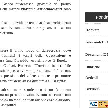
 Blocco studentesco, giovanile del partito
 i cui
metodi violenti
e
antidemocratici
sono
Fondaz
e liste, un evidente tentativo di accerchiamento
e scuole, siano dichiarate regolari. Il fascismo
Inchieste
n crimine.
Interventi E O
ssere il primo luogo di
democrazia
, dove
Documenti E M
 trasmessi i valori della
Costituzione
e
iara Jana Giacobbe, coordinatrice di Eureka –
i Cagliari. Prosegue: “Troviamo inaccettabile
Rubriche
stiche possa avere rappresentanza il fascismo,
si espressione del volere comune e promotore
Articoli
 violenti della stessa dittatura a cui si ispira”.
Archivio
squadrista nelle scuole non è un fenomeno
ma un pericolo nazionale. Tutte le scuole sono
ate da membri, abituati alla violenza e all’odio,
 Casapound.