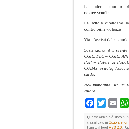
Lɜ studentɜ sono in p
nostre scuole
.
Le scuole difendano la
contro ogni violenza.
Via i fascisti dalle scuole
Sostengono il present
CGIL; FLC – CGIL; ANPI 
PaP – Potere al Popol
COBAS Scuola; Associaz
sardo.
Nell’immagine, un mur
Nuoro
Faceboo
Twitte
Em
Questo articolo è stato pu
classificato in
Scuola e fo
tramite il feed
RSS 2.0
. Pu