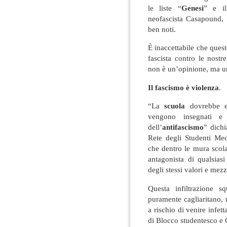
le liste “
Genesi
” e il
neofascista Casapound,
ben noti.
È inaccettabile che quest
fascista contro le nostr
non è un’opinione, ma u
Il fascismo è violenza
.
“La
scuola
dovrebbe e
vengono insegnati e
dell’
antifascismo
” dich
Rete degli Studenti Med
che dentro le mura scola
antagonista di qualsia
degli stessi valori e mezzi
Questa infiltrazione 
puramente cagliaritano, 
a rischio di venire infett
di Blocco studentesco e