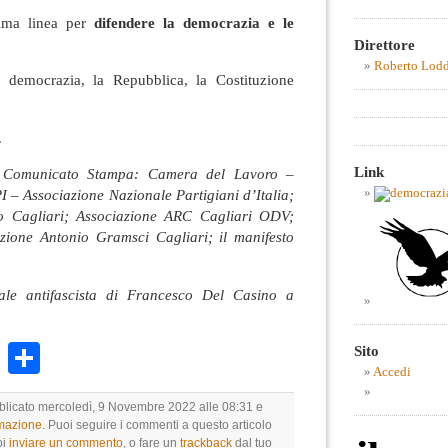
rima linea per
difendere la democrazia e le
Direttore
Roberto Lod
 democrazia, la Repubblica, la Costituzione
.
Link
e Comunicato Stampa: Camera del Lavoro –
– Associazione Nazionale Partigiani d’Italia;
o Cagliari; Associazione ARC Cagliari ODV;
ione Antonio Gramsci Cagliari; il manifesto
ale antifascista di Francesco Del Casino a
k
r
ail
WhatsApp
Condividi
Sito
Accedi
bblicato mercoledì, 9 Novembre 2022 alle 08:31 e
rmazione
. Puoi seguire i commenti a questo articolo
oi
inviare un commento
, o fare un
trackback
dal tuo