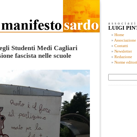
associaz
LUIGI PI
Home
Associazione
Contatti
gli Studenti Medi Cagliari
Newsletter
ione fascista nelle scuole
Redazione
Norme editori