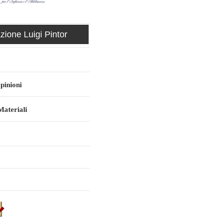
ione Luigi Pintor
pinioni
ateriali