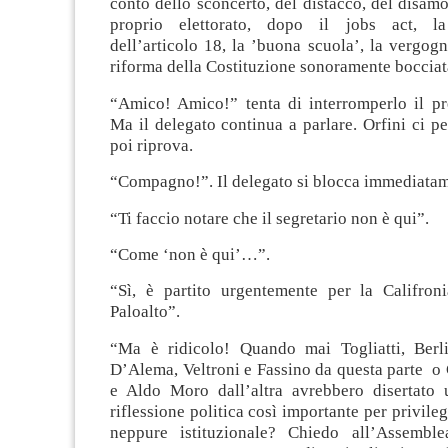
conto dello sconcerto, del distacco, del disamo
proprio elettorato, dopo il jobs act, la
dell’articolo 18, la ’buona scuola’, la vergog
riforma della Costituzione sonoramente bocciat
“Amico! Amico!” tenta di interromperlo il pre
Ma il delegato continua a parlare. Orfini ci p
poi riprova.
“Compagno!”. Il delegato si blocca immediatam
“Ti faccio notare che il segretario non è qui”.
“Come ‘non è qui’…”.
“Sì, è partito urgentemente per la Califron
Paloalto”.
“Ma è ridicolo! Quando mai Togliatti, Berl
D’Alema, Veltroni e Fassino da questa parte o
e Aldo Moro dall’altra avrebbero disertato
riflessione politica così importante per privile
neppure istituzionale? Chiedo all’Assemble