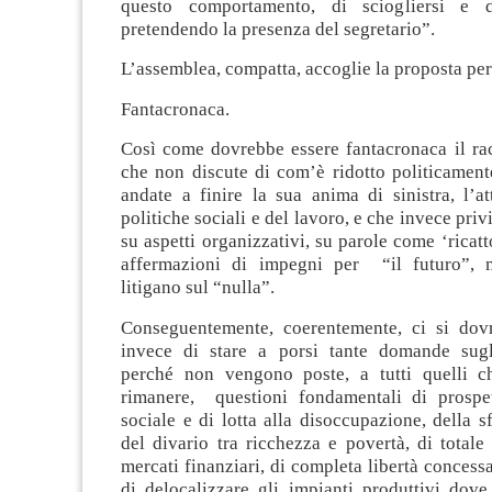
questo comportamento, di sciogliersi e d
pretendendo la presenza del segretario”.
L’assemblea, compatta, accoglie la proposta pe
Fantacronaca.
Così come dovrebbe essere fantacronaca il ra
che non discute di com’è ridotto politicament
andate a finire la sua anima di sinistra, l’a
politiche sociali e del lavoro, e che invece priv
su aspetti organizzativi, su parole come ‘ricatt
affermazioni di impegni per “il futuro”, m
litigano sul “nulla”.
Conseguentemente, coerentemente, ci si dov
invece di stare a porsi tante domande sugli 
perché non vengono poste, a tutti quelli c
rimanere, questioni fondamentali di prospet
sociale e di lotta alla disoccupazione, della sf
del divario tra ricchezza e povertà, di total
mercati finanziari, di completa libertà concessa
di delocalizzare gli impianti produttivi dove