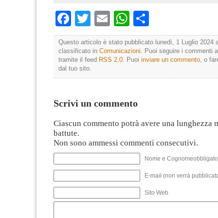
Facebook
Twitter
Email
WhatsApp
Condividi
Questo articolo è stato pubblicato lunedì, 1 Luglio 2024 a
classificato in
Comunicazioni
. Puoi seguire i commenti a
tramite il feed
RSS 2.0
. Puoi
inviare un commento
, o fa
dal tuo sito.
Scrivi un commento
Ciascun commento potrà avere una lunghezza 
battute.
Non sono ammessi commenti consecutivi.
Nome e Cognomeobbligato
E-mail (non verrà pubblicata
Sito Web