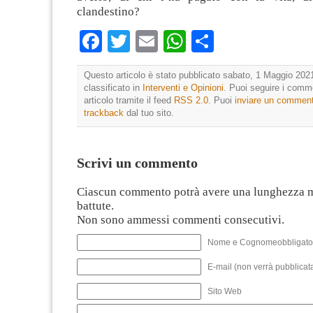
clandestino?
Facebook
Twitter
Email
WhatsApp
Condividi
Questo articolo è stato pubblicato sabato, 1 Maggio 2021
classificato in
Interventi e Opinioni
. Puoi seguire i comm
articolo tramite il feed
RSS 2.0
. Puoi
inviare un commen
trackback
dal tuo sito.
Scrivi un commento
Ciascun commento potrà avere una lunghezza 
battute.
Non sono ammessi commenti consecutivi.
Nome e Cognomeobbligato
E-mail (non verrà pubblicata
Sito Web