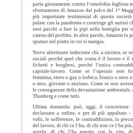
parla giustamente contro l’omofobia leghista 
sfruttamento di Amazon dal palco del 1° Maggi
più importante testimonial di questa società
palate con la pandemia e costringe gli autisti 
suoi pacchi a fare la pipì nella bottiglia per n
catena del profitto. In altre parole, Amazon lo 
sputare nel piatto in cui si mangia.
Trovo altrettanto indecente chi, a sinistra, se ne 
sociali perché quel che conta è il lavoro e il 
fichetti e borghesi, perché l’unica contradd
capitale-lavoro. Come se l’operaio non f
femmina, etero o gay o lesbica, bianco o nero o 
o ateo, giovane o anziano. Come se non avesse
le conseguenze della devastazione ambientale,
Thunberg e come tutti.
Ultima domanda: può, oggi, il concertone 
declassato a online, e per di più appaltato –
volti, le sofferenze, le contraddizioni, la prec
del lavoro, di chi ce l’ha, di chi non ce l’ha più
averlo, di chi l’ha pagato con la vita, d