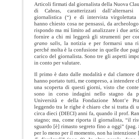
Articoli firmati dal giornalista della Nuova Cl
di Cabras, caratterizzati dall’alternarsi
giornalistica (“) e di intervista virgolettat
hanno chiesto cosa ne pensassi, da archeologo
rispondo ma mi limito ad analizzare i due arti
fornire a chi mi leggerà gli strumenti per c
grano salis
, la notizia e per formarsi una r
perché molta è la confusione in quelle due pagi
carico del giornalista. Sono tre gli aspetti imp
in conto per valutare.
Il primo è dato dalle modalità e dal clamore d
hanno portato tutti, me compreso, a intendere ch
una scoperta di questi giorni, visto che con
sono in corso indagini nello stagno da p
Università e della Fondazione Mont’e Pra
leggendo tra le righe è chiaro che si tratta di 
circa dieci (DIECI) anni fa, quando il prof. Ran
stagno; ma, come riporta il giornalista, “il ris
sguardo [è] rimasto segreto fino a oggi” (pag. 8)
per lo meno per il momento, non ha intenzione [i