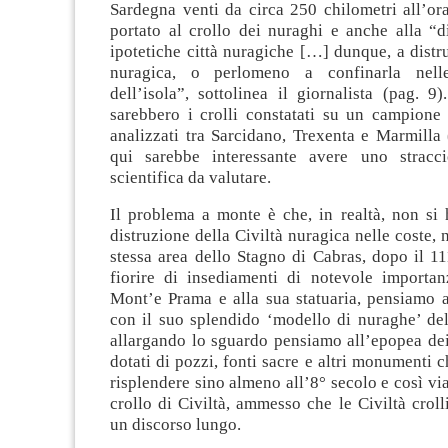
Sardegna venti da circa 250 chilometri all’or
portato al crollo dei nuraghi e anche alla “d
ipotetiche città nuragiche […] dunque, a distru
nuragica, o perlomeno a confinarla nell
dell’isola”, sottolinea il giornalista (pag. 9
sarebbero i crolli constatati su un campione
analizzati tra Sarcidano, Trexenta e Marmilla
qui sarebbe interessante avere uno stracci
scientifica da valutare.
Il problema a monte è che, in realtà, non si 
distruzione della Civiltà nuragica nelle coste, 
stessa area dello Stagno di Cabras, dopo il 1
fiorire di insediamenti di notevole importa
Mont’e Prama e alla sua statuaria, pensiamo a
con il suo splendido ‘modello di nuraghe’ del
allargando lo sguardo pensiamo all’epopea dei
dotati di pozzi, fonti sacre e altri monumenti 
risplendere sino almeno all’8° secolo e così via
crollo di Civiltà, ammesso che le Civiltà crol
un discorso lungo.