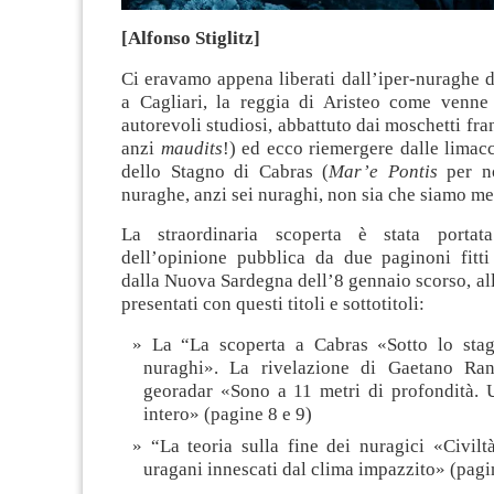
[Alfonso Stiglitz]
Ci eravamo appena liberati dall’iper-nuraghe 
a Cagliari, la reggia di Aristeo come venn
autorevoli studiosi, abbattuto dai moschetti fra
anzi
maudits
!) ed ecco riemergere dalle limac
dello Stagno di Cabras (
Mar’e Pontis
per n
nuraghe, anzi sei nuraghi, non sia che siamo me
La straordinaria scoperta è stata portata 
dell’opinione pubblica da due paginoni fitti 
dalla Nuova Sardegna dell’8 gennaio scorso, all
presentati con questi titoli e sottotitoli:
La “La scoperta a Cabras «Sotto lo sta
nuraghi». La rivelazione di Gaetano Ran
georadar «Sono a 11 metri di profondità.
intero» (pagine 8 e 9)
“La teoria sulla fine dei nuragici «Civiltà
uragani innescati dal clima impazzito» (pagi