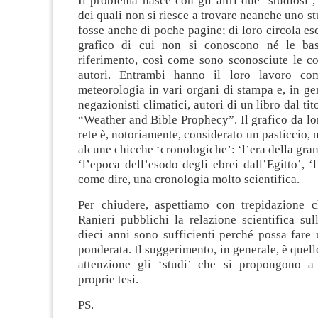
Il problema nasce con gli altri due ‘studiosi’
dei quali non si riesce a trovare neanche uno st
fosse anche di poche pagine; di loro circola e
grafico di cui non si conoscono né le bas
riferimento, così come sono sconosciute le c
autori. Entrambi hanno il loro lavoro com
meteorologia in vari organi di stampa e, in ge
negazionisti climatici, autori di un libro dal tit
“Weather and Bible Prophecy”. Il grafico da lo
rete è, notoriamente, considerato un pasticcio, 
alcune chicche ‘cronologiche’: ‘l’era della gra
‘l’epoca dell’esodo degli ebrei dall’Egitto’, ‘
come dire, una cronologia molto scientifica.
Per chiudere, aspettiamo con trepidazione c
Ranieri pubblichi la relazione scientifica sul
dieci anni sono sufficienti perché possa fare
ponderata. Il suggerimento, in generale, è quell
attenzione gli ‘studi’ che si propongono a
proprie tesi.
PS.