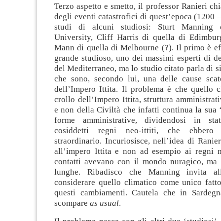
Terzo aspetto e smetto, il professor Ranieri ch
degli eventi catastrofici di quest’epoca (1200 –
studi di alcuni studiosi: Sturt Manning 
University, Cliff Harris di quella di Edimbu
Mann di quella di Melbourne (?). Il primo è e
grande studioso, uno dei massimi esperti di d
del Mediterraneo, ma lo studio citato parla di s
che sono, secondo lui, una delle cause scate
dell’Impero Ittita. Il problema è che quello 
crollo dell’Impero Ittita, struttura amministrat
e non della Civiltà che infatti continua la sua ‘
forme amministrative, dividendosi in sta
cosiddetti regni neo-ittiti, che ebbero
straordinario. Incuriosisce, nell’idea di Ranier
all’impero Ittita e non ad esempio ai regni 
contatti avevano con il mondo nuragico, ma
lunghe. Ribadisco che Manning invita al
considerare quello climatico come unico fatto
questi cambiamenti. Cautela che in Sardegn
scompare
as usual
.