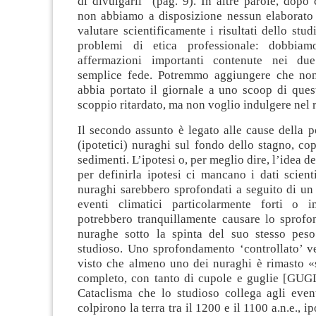
di divulgarli” (pag. 9). In altre parole, dopo 
non abbiamo a disposizione nessun elaborato 
valutare scientificamente i risultati dello stu
problemi di etica professionale: dobbiam
affermazioni importanti contenute nei du
semplice fede. Potremmo aggiungere che non
abbia portato il giornale a uno scoop di ques
scoppio ritardato, ma non voglio indulgere nel 
Il secondo assunto è legato alle cause della p
(ipotetici) nuraghi sul fondo dello stagno, cop
sedimenti. L’ipotesi o, per meglio dire, l’idea de
per definirla ipotesi ci mancano i dati scient
nuraghi sarebbero sprofondati a seguito di un
eventi climatici particolarmente forti o i
potrebbero tranquillamente causare lo sprof
nuraghe sotto la spinta del suo stesso peso
studioso. Uno sprofondamento ‘controllato’ ve
visto che almeno uno dei nuraghi è rimasto «
completo, con tanto di cupole e guglie [GUGL
Cataclisma che lo studioso collega agli event
colpirono la terra tra il 1200 e il 1100 a.n.e., i