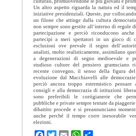
culturali, promuovendone le più giovani e prome
Un altro aspetto riguarda la natura ed il tem
iniziative presidenziali. Queste, pur collocando
un filone che attinge dalla cultura democratic
non sempre sono gestite all’interno di regole d
partecipazione e perciò riconducono anche 
partecipi a meri spettatori in un gioco di 
esclusioni ove prevale il segno dell’autori
analisti, molto realisticamente, assimilano q
a degenerazioni di segno medioevale e pr
studioso cultore del pensiero gramsciano r
recente convegno, il senso della figura del
evoluzione dal Macchiavelli alle democrazi
perciò ancora troppo estremistico pensare 
consigli e alla democrazia di istituzioni liber
sono preferibili le cortigianerie che perm
pubbliche e private sempre tentate da piaggerie
dibattito procede e si preannunciano momenti 
anche perché il tempo corre inesorabile ve
elezioni.
Facebook
Twitter
Email
WhatsApp
Condividi