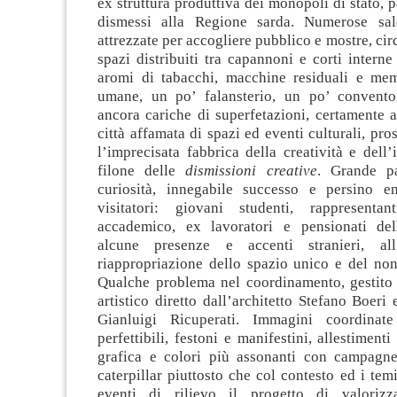
ex struttura produttiva dei monopoli di stato, p
dismessi alla Regione sarda. Numerose sal
attrezzate per accogliere pubblico e mostre, cir
spazi distribuiti tra capannoni e corti interne
aromi di tabacchi, macchine residuali e mem
umane, un po’ falansterio, un po’ convento, 
ancora cariche di superfetazioni, certamente a
città affamata di spazi ed eventi culturali, pro
l’imprecisata fabbrica della creatività e dell
filone delle
dismissioni creative
. Grande pa
curiosità, innegabile successo e persino e
visitatori: giovani studenti, rappresent
accademico, ex lavoratori e pensionati del
alcune presenze e accenti stranieri, all
riappropriazione dello spazio unico e del non
Qualche problema nel coordinamento, gestito
artistico diretto dall’architetto Stefano Boeri 
Gianluigi Ricuperati. Immagini coordinat
perfettibili, festoni e manifestini, allestimenti
grafica e colori più assonanti con campagne 
caterpillar piuttosto che col contesto ed i temi 
eventi di rilievo il progetto di valorizza